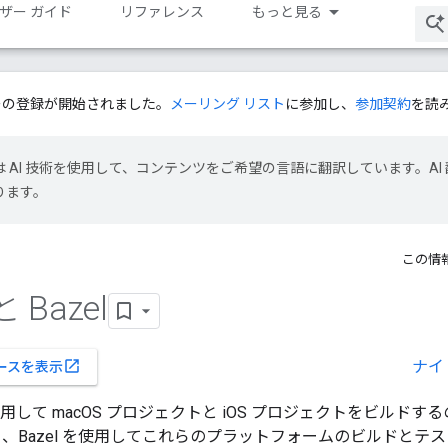
ザー ガイド
リファレンス
もっと見る
ーの登録が開始されました。
メーリング リスト
に参加し、
参加契約
を読
le は AI 技術を使用して、コンテンツをご希望の言語に翻訳しています。AI 
ります。
この情
 Bazel
ナイ
open_in_new
ースを表示
使用して macOS プロジェクトと iOS プロジェクトをビルド
、Bazel を使用してこれらのプラットフォームのビルドとテ