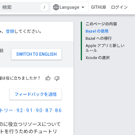
/
GITHUB
ログイン
このページの内容
み、
登録
してください。
Bazel の使用
Bazel への移行
Apple アプリと新しい
翻
ルール
Xcode の選択
報は役に立ちましたか？
フィードバックを送信
トリー
·
9.2
·
9.1
·
9.0
·
8.7
·
8.6
するのに役立つリソースについて
ストを行うためのチュートリ