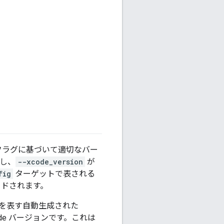
フラグに基づいて適切なバー
用し、
--xcode_version
が
fig
ターゲットで表される
ドされます。
ョンを表す自動生成された
e バージョンです。これは