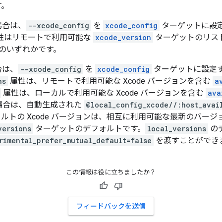
す。
場合は、
--xcode_config
を
xcode_config
ターゲットに設
性はリモートで利用可能な
xcode_version
ターゲットのリス
のいずれかです。
合は、
--xcode_config
を
xcode_config
ターゲットに設定
ns
属性は、リモートで利用可能な Xcode バージョンを含む
a
属性は、ローカルで利用可能な Xcode バージョンを含む
ava
場合は、自動生成された
@local_config_xcode//:host_avai
ルトの Xcode バージョンは、相互に利用可能な最新のバー
versions
ターゲットのデフォルトです。
local_versions
の
rimental_prefer_mutual_default=false
を渡すことができ
この情報は役に立ちましたか？
フィードバックを送信