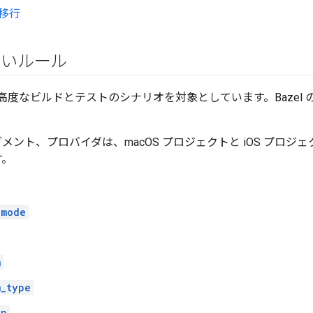
の移行
新しいルール
、高度なビルドとテストのシナリオを対象としています。Bazel
ント、プロバイダは、macOS プロジェクトと iOS プロジ
す。
_mode
m
m_type
in