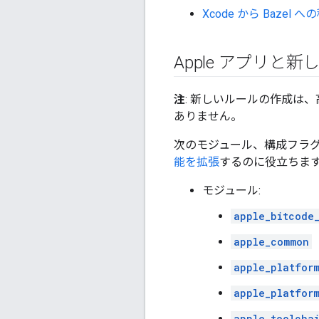
Xcode から Bazel へ
Apple アプリと
注
: 新しいルールの作成は
ありません。
次のモジュール、構成フラグメ
能を拡張
するのに役立ちま
モジュール:
apple_bitcode
apple_common
apple_platfor
apple_platfor
apple_toolcha