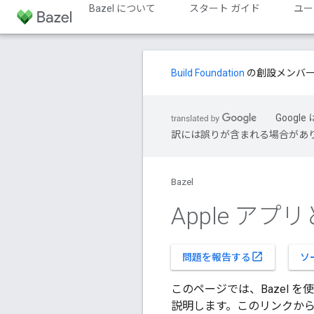
Bazel について
スタート ガイド
ユー
Build Foundation
の創設メンバ
Goog
訳には誤りが含まれる場合があ
Bazel
Apple アプリと
open_in_new
問題を報告する
ソ
このページでは、Bazel を
説明します。このリンクから