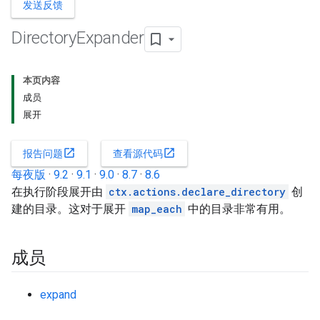
发送反馈
Directory
Expander
本页内容
成员
展开
open_in_new
open_in_new
报告问题
查看源代码
每夜版
·
9.2
·
9.1
·
9.0
·
8.7
·
8.6
在执行阶段展开由
ctx.actions.declare_directory
创
建的目录。这对于展开
map_each
中的目录非常有用。
成员
expand