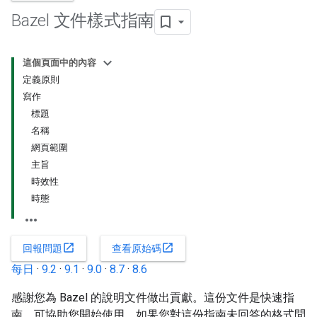
Bazel 文件樣式指南
這個頁面中的內容
定義原則
寫作
標題
名稱
網頁範圍
主旨
時效性
時態
open_in_new
open_in_new
回報問題
查看原始碼
每日
·
9.2
·
9.1
·
9.0
·
8.7
·
8.6
感謝您為 Bazel 的說明文件做出貢獻。這份文件是快速指
南，可協助您開始使用。如果您對這份指南未回答的格式問