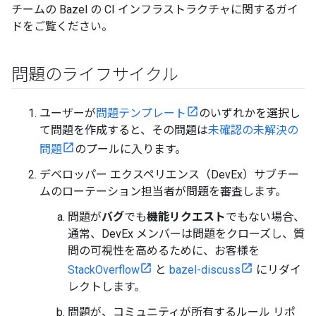
チームの Bazel の CI インフラストラクチャに関するガイ
ドをご覧ください。
問題のライフサイクル
ユーザーが
問題テンプレート
のいずれかを選択し
て問題を作成すると、その問題は
未確認の未解決の
問題
のプールに入ります。
デベロッパー エクスペリエンス（DevEx）サブチー
ムのローテーション担当者が問題を審査します。
問題が
バグ
でも
機能リクエスト
でもない場合、
通常、DevEx メンバーは問題をクローズし、質
問の可視性を高めるために、お客様を
StackOverflow
と
bazel-discuss
にリダイ
レクトします。
問題が、コミュニティが所有するルール リポ