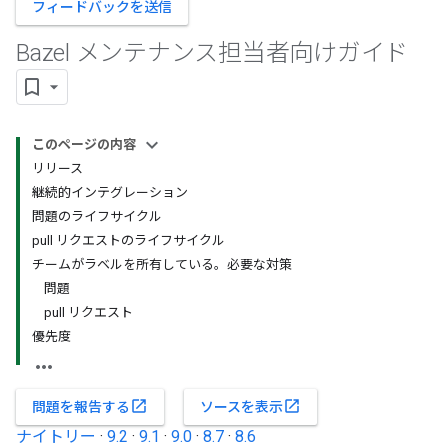
フィードバックを送信
Bazel メンテナンス担当者向けガイド
このページの内容
リリース
継続的インテグレーション
問題のライフサイクル
pull リクエストのライフサイクル
チームがラベルを所有している。必要な対策
問題
pull リクエスト
優先度
open_in_new
open_in_new
問題を報告する
ソースを表示
ナイトリー
·
9.2
·
9.1
·
9.0
·
8.7
·
8.6