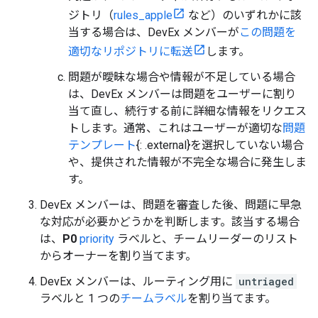
ジトリ（
rules_apple
など）のいずれかに該
当する場合は、DevEx メンバーが
この問題を
適切なリポジトリに転送
します。
問題が曖昧な場合や情報が不足している場合
は、DevEx メンバーは問題をユーザーに割り
当て直し、続行する前に詳細な情報をリクエス
トします。通常、これはユーザーが適切な
問題
テンプレート
{: .external}を選択していない場合
や、提供された情報が不完全な場合に発生しま
す。
DevEx メンバーは、問題を審査した後、問題に早急
な対応が必要かどうかを判断します。該当する場合
は、
P0
priority
ラベルと、チームリーダーのリスト
からオーナーを割り当てます。
DevEx メンバーは、ルーティング用に
untriaged
ラベルと 1 つの
チームラベル
を割り当てます。