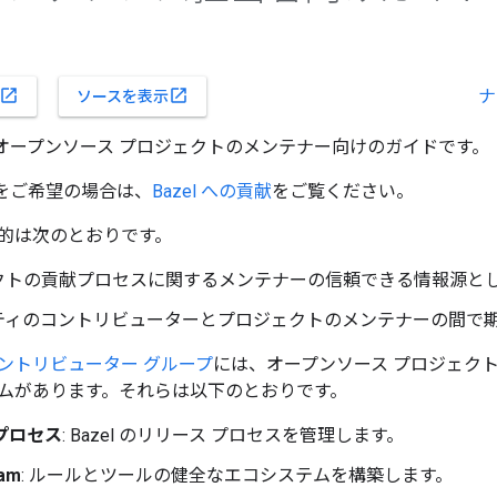
ナ
open_in_new
open_in_new
ソースを表示
l オープンソース プロジェクトのメンテナー向けのガイドです。
貢献をご希望の場合は、
Bazel への貢献
をご覧ください。
的は次のとおりです。
クトの貢献プロセスに関するメンテナーの信頼できる情報源と
ティのコントリビューターとプロジェクトのメンテナーの間で
コントリビューター グループ
には、オープンソース プロジェク
ムがあります。それらは以下のとおりです。
プロセス
: Bazel のリリース プロセスを管理します。
eam
: ルールとツールの健全なエコシステムを構築します。