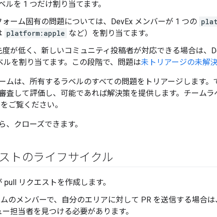
ベルを 1 つだけ割り当てます。
ォーム固有の問題については、DevEx メンバーが 1 つの
pla
は
platform:apple
など）を割り当てます。
度が低く、新しいコミュニティ投稿者が対応できる場合は、De
ベルを割り当てます。この段階で、問題は
未トリアージの未解
 サブチームは、所有するラベルのすべての問題をトリアージします
審査して評価し、可能であれば解決策を提供します。チームラ
ン
をご覧ください。
ら、クローズできます。
リクエストのライフサイクル
 pull リクエストを作成します。
 チームのメンバーで、自分のエリアに対して PR を送信する場
ュー担当者を見つける必要があります。