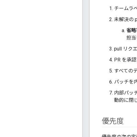
チームラベ
未解決の 
省略
担当
pull 
PR を承
すべての
パッチを内
内部パッチ
動的に閉
優先度
優先度の次の定