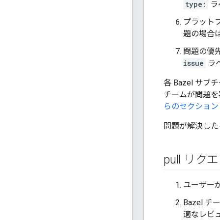
type:
ラ
プラットフ
題の場合
問題の優先
issue
ラ
各 Bazel
チームが問題を
らのセクショ
問題が解決した
pull 
ユーザーが
Bazel
適なレビ