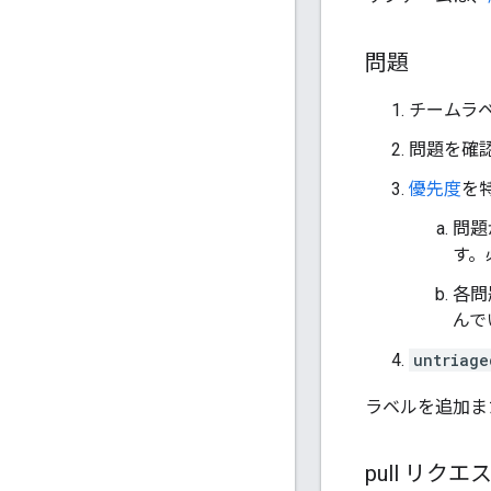
問題
チームラ
問題を確
優先度
を
問題
す。
各問
んで
untriage
ラベルを追加ま
pull リクエ