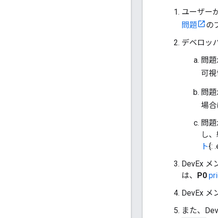
ユーザー
問題
の
デベロッパ
問題
可視
問題
場合
問題
し、
ト
{
DevEx
は、
P0
pri
DevEx
また、De