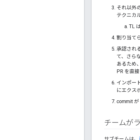
それ以外の
テクニカル
TL
割り当て
承認される
て、さらな
あるため
PR を直
インポート
にエクス
commit
チームが
サブチームは、