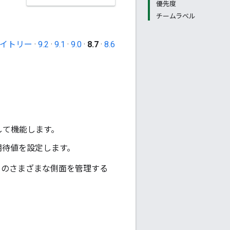
優先度
チームラベル
イトリー
·
9.2
·
9.1
·
9.0
·
8.7
·
8.6
して機能します。
期待値を設定します。
トのさまざまな側面を管理する