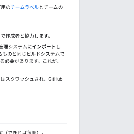
グ用の
チームラベル
とチームの
まで作成者と協力します。
ン管理システムに
インポート
し
ているものと同じビルドシステムで
する必要があります。これが、
クワッシュされ、GitHub
。
す（できれば毎週）。