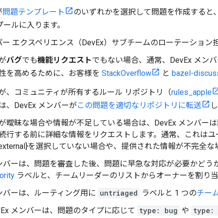
が
問題テンプレート
のいずれかを選択して問題を作成すると
プールに入ります。
ー エクスペリエンス（DevEx）サブチームのローテーショ
が
バグ
でも
機能リクエスト
でもない場合、通常、DevEx メ
性を高めるために、お客様を
StackOverflow
と
bazel-discus
が、コミュニティが所有するルール リポジトリ（
rules_apple
は、DevEx メンバーが
この問題を適切なリポジトリに転送
し
が曖昧な場合や情報が不足している場合は、DevEx メンバー
続行する前に詳細な情報をリクエストします。通常、これはユ
: .external}を選択していない場合や、提供された情報が不完
 メンバーは、問題を審査した後、問題に早急な対応が必要かど
ority
ラベルと、チームリーダーのリストからオーナーを割り当
 メンバーは、ルーティング用に
untriaged
ラベルと 1 つの
チー
vEx メンバーは、問題のタイプに応じて
type: bug
や
type: