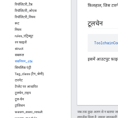
रिपॉज़िटरी
_
टैब
फ़िलहाल, जिस टारग
रिपॉज़िटरी
_
ओएस
रिपॉज़िटरी
_
नियम
टूलचेन
रूट
नियम
rules
_
एट्रिब्यूट
रन फ़ाइलें
ToolchainCo
struct
सबरूल
इसमें आउटपुट फ़ाइलो
सबनियम
_
ctx
सिमलिंक एंट्री
Tag
_
class (टैग
_
श्रेणी)
टारगेट
टेंप्लेट पर आधारित
टूलचेन
_
टाइप
टूल-चेन
ट्रांज़िशन
wasm
_
exec
_
result
जब तक कुछ अलग से न बताया जाए
लाइसेंस मिला है. ज़्यादा जानकारी