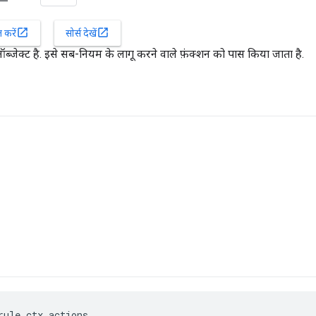
open_in_new
open_in_new
करें
सोर्स देखें
ऑब्जेक्ट है. इसे सब-नियम के लागू करने वाले फ़ंक्शन को पास किया जाता है.
rule_ctx.actions