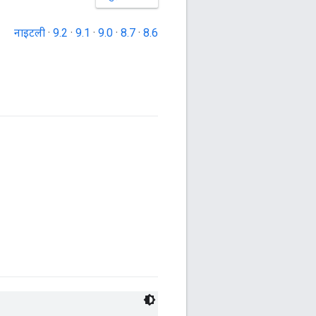
नाइटली
·
9.2
·
9.1
·
9.0
·
8.7
·
8.6