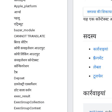
कार्रवाइयां
Apple
_
platform
समस्या की शिकायत 
आर्ग्स
पहलू
यह एक कॉन्टेक्स्ट 
एट्रिब्यूट
bazer
_
module
सदस्य
CANNOT TRANSLATE
बिल्ड सेटिंग
कॉपी कंपाइलेशन आउटपुट
कार्रवाइयां
कॉपी लिंकिंग आउटपुट
फ़्रैगमेंट
कंपाइलेशन कॉन्टेक्स्ट
कॉन्फ़िगरेशन
लेबल
टैब
टूलचेन
Depset
डायरेक्ट्री एक्सपैंशन
डॉट वाला वर्शन
कार्रवाइयां
exec
_
result
Exec
Group
Collection
Exec
Group
Context
actions
 sub