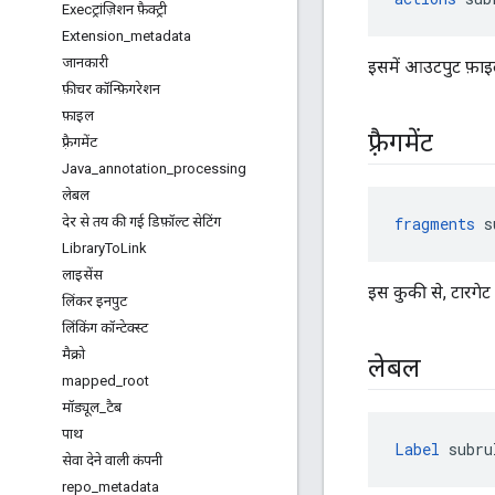
Execट्रांज़िशन फ़ैक्ट्री
Extension
_
metadata
जानकारी
इसमें आउटपुट फ़ाइलो
फ़ीचर कॉन्फ़िगरेशन
फ़ाइल
फ़्रैगमेंट
फ़्रैगमेंट
Java
_
annotation
_
processing
लेबल
देर से तय की गई डिफ़ॉल्ट सेटिंग
fragments
 s
Library
To
Link
लाइसेंस
इस कुकी से, टारगेट 
लिंकर इनपुट
लिंकिंग कॉन्टेक्स्ट
मैक्रो
लेबल
mapped
_
root
मॉड्यूल
_
टैब
पाथ
Label
 subru
सेवा देने वाली कंपनी
repo
_
metadata