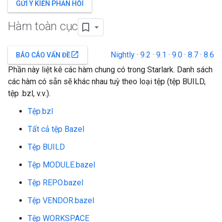
GỬI Ý KIẾN PHẢN HỒI
Hàm toàn cục
Nightly
·
9.2
·
9.1
·
9.0
·
8.7
·
8.6
open_in_new
BÁO CÁO VẤN ĐỀ
Phần này liệt kê các hàm chung có trong Starlark. Danh sách
các hàm có sẵn sẽ khác nhau tuỳ theo loại tệp (tệp BUILD,
tệp .bzl, v.v.).
Tệp.bzl
Tất cả tệp Bazel
Tệp BUILD
Tệp MODULE.bazel
Tệp REPO.bazel
Tệp VENDOR.bazel
Tệp WORKSPACE