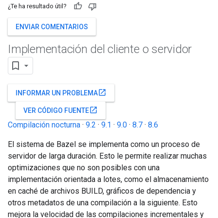
¿Te ha resultado útil?
ENVIAR COMENTARIOS
Implementación del cliente o servidor
open_in_new
INFORMAR UN PROBLEMA
open_in_new
VER CÓDIGO FUENTE
Compilación nocturna
·
9.2
·
9.1
·
9.0
·
8.7
·
8.6
El sistema de Bazel se implementa como un proceso de
servidor de larga duración. Esto le permite realizar muchas
optimizaciones que no son posibles con una
implementación orientada a lotes, como el almacenamiento
en caché de archivos BUILD, gráficos de dependencia y
otros metadatos de una compilación a la siguiente. Esto
mejora la velocidad de las compilaciones incrementales y