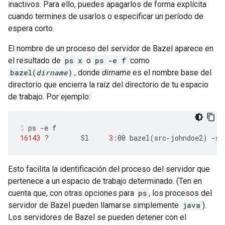
inactivos. Para ello, puedes apagarlos de forma explícita
cuando termines de usarlos o especificar un período de
espera corto.
El nombre de un proceso del servidor de Bazel aparece en
el resultado de
ps x
o
ps -e f
como
bazel(
dirname
)
, donde
dirname
es el nombre base del
directorio que encierra la raíz del directorio de tu espacio
de trabajo. Por ejemplo:
ps
-e
16143
?
Sl
3
:00
bazel
(
src-johndoe2
)
-se
Esto facilita la identificación del proceso del servidor que
pertenece a un espacio de trabajo determinado. (Ten en
cuenta que, con otras opciones para
ps
, los procesos del
servidor de Bazel pueden llamarse simplemente
java
).
Los servidores de Bazel se pueden detener con el