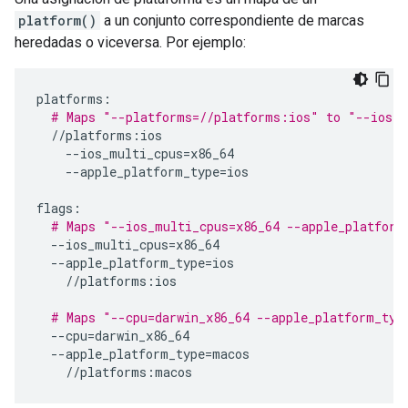
platform()
a un conjunto correspondiente de marcas
heredadas o viceversa. Por ejemplo:
platforms
:
# Maps "--platforms=//platforms:ios" to "--ios_m
//
platforms
:
ios
--
ios_multi_cpus
=
x86_64
--
apple_platform_type
=
ios
flags
:
# Maps "--ios_multi_cpus=x86_64 --apple_platform
--
ios_multi_cpus
=
x86_64
--
apple_platform_type
=
ios
//
platforms
:
ios
# Maps "--cpu=darwin_x86_64 --apple_platform_typ
--
cpu
=
darwin_x86_64
--
apple_platform_type
=
macos
//
platforms
:
macos