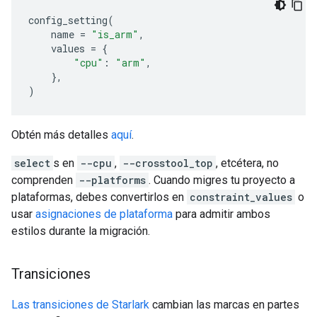
config_setting
(
name
=
"is_arm"
,
values
=
{
"cpu"
:
"arm"
,
},
)
Obtén más detalles
aquí
.
select
s en
--cpu
,
--crosstool_top
, etcétera, no
comprenden
--platforms
. Cuando migres tu proyecto a
plataformas, debes convertirlos en
constraint_values
o
usar
asignaciones de plataforma
para admitir ambos
estilos durante la migración.
Transiciones
Las transiciones de Starlark
cambian las marcas en partes