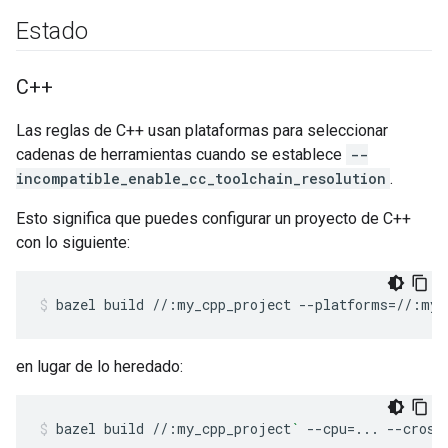
Estado
C++
Las reglas de C++ usan plataformas para seleccionar
cadenas de herramientas cuando se establece
--
incompatible_enable_cc_toolchain_resolution
.
Esto significa que puedes configurar un proyecto de C++
con lo siguiente:
bazel
build
//:my_cpp_project
--platforms
=
//:myp
en lugar de lo heredado:
bazel
build
//:my_cpp_project
`
--cpu
=
...
--cross