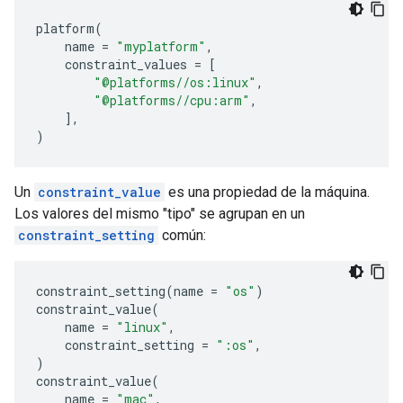
platform
(
name
=
"myplatform"
,
constraint_values
=
[
"@platforms//os:linux"
,
"@platforms//cpu:arm"
,
],
)
Un
constraint_value
es una propiedad de la máquina.
Los valores del mismo "tipo" se agrupan en un
constraint_setting
común:
constraint_setting
(
name
=
"os"
)
constraint_value
(
name
=
"linux"
,
constraint_setting
=
":os"
,
)
constraint_value
(
name
=
"mac"
,