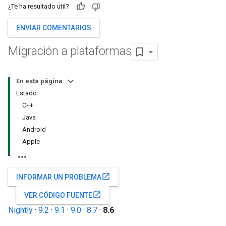
¿Te ha resultado útil?
ENVIAR COMENTARIOS
Migración a plataformas
En esta página
Estado
C++
Java
Android
Apple
open_in_new
INFORMAR UN PROBLEMA
open_in_new
VER CÓDIGO FUENTE
Nightly
·
9.2
·
9.1
·
9.0
·
8.7
·
8.6