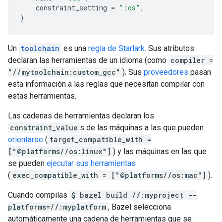
constraint_setting
=
":os"
,
)
Un
toolchain
es una
regla de Starlark
. Sus atributos
declaran las herramientas de un idioma (como
compiler =
"//mytoolchain:custom_gcc"
). Sus
proveedores
pasan
esta información a las reglas que necesitan compilar con
estas herramientas.
Las cadenas de herramientas declaran los
constraint_value
s de las máquinas a las que pueden
orientarse
(
target_compatible_with =
["@platforms//os:linux"]
) y las máquinas en las que
se pueden
ejecutar sus herramientas
(
exec_compatible_with = ["@platforms//os:mac"]
).
Cuando compilas
$ bazel build //:myproject --
platforms=//:myplatform
, Bazel selecciona
automáticamente una cadena de herramientas que se