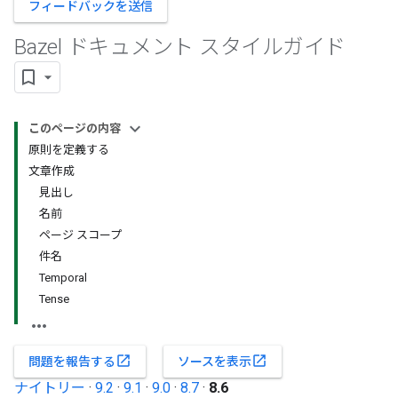
フィードバックを送信
Bazel ドキュメント スタイルガイド
このページの内容
原則を定義する
文章作成
見出し
名前
ページ スコープ
件名
Temporal
Tense
open_in_new
open_in_new
問題を報告する
ソースを表示
ナイトリー
·
9.2
·
9.1
·
9.0
·
8.7
·
8.6