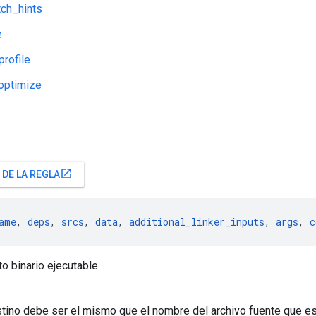
ch_hints
e
rofile
optimize
open_in_new
 DE LA REGLA
ame
, 
deps
, 
srcs
, 
data
, 
additional_linker_inputs
, 
args
, 
c
o binario ejecutable.
tino debe ser el mismo que el nombre del archivo fuente que es 