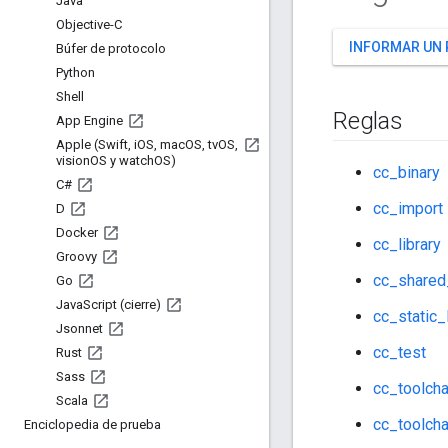
Java
Objective-C
INFORMAR UN
Búfer de protocolo
Python
Shell
Reglas
App Engine
Apple (Swift
,
i
OS
,
mac
OS
,
tv
OS
,
vision
OS y watch
OS)
cc_binary
C#
cc_import
D
Docker
cc_library
Groovy
cc_shared_
Go
Java
Script (cierre)
cc_static_
Jsonnet
cc_test
Rust
Sass
cc_toolcha
Scala
cc_toolcha
Enciclopedia de prueba