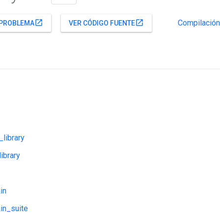
Compilación
open_in_new
open_in_new
 PROBLEMA
VER CÓDIGO FUENTE
library
library
in
in_suite