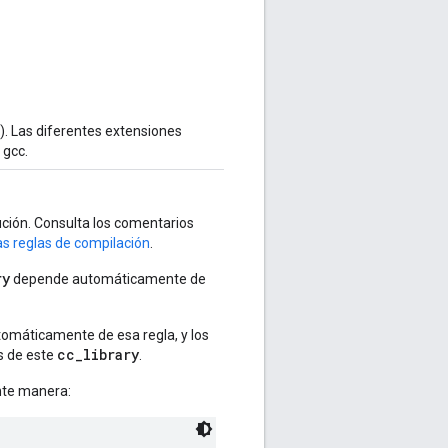
). Las diferentes extensiones
 gcc.
cución. Consulta los comentarios
las reglas de compilación
.
ry
depende automáticamente de
máticamente de esa regla, y los
cc_library
s de este
.
nte manera: