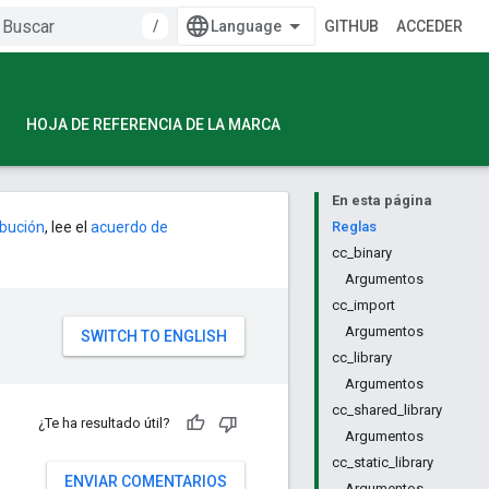
/
GITHUB
ACCEDER
HOJA DE REFERENCIA DE LA MARCA
En esta página
ribución
, lee el
acuerdo de
Reglas
cc_binary
Argumentos
cc_import
Argumentos
cc_library
Argumentos
cc_shared_library
¿Te ha resultado útil?
Argumentos
cc_static_library
ENVIAR COMENTARIOS
Argumentos