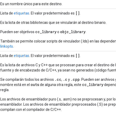
Es un nombre único para este destino.
[]
Lista de
etiquetas
. El valor predeterminado es
.
Es la lista de otras bibliotecas que se vincularán al destino binario.
cc_library
objc_library
Pueden ser objetivos
o
.
También se permite colocar scripts de vinculador (.lds) en las dependen
linkopts
.
[]
Lista de
etiquetas
. El valor predeterminado es
.
Es la lista de archivos C y C++ que se procesan para crear el destino de 
fuente y de encabezado de C/C++, ya sean no generados (código fuen
.cc
.c
.cpp
Se compilarán todos los archivos
,
y
. Pueden ser archivos 
outs
cc_library
nombre está en el
de alguna otra regla, este
depend
regla.
Los archivos de ensamblador puro (.s, .asm) no se preprocesan y, por lo
ensamblador. Los archivos de ensamblador preprocesados (.S) se prepro
compilan con el compilador de C/C++.