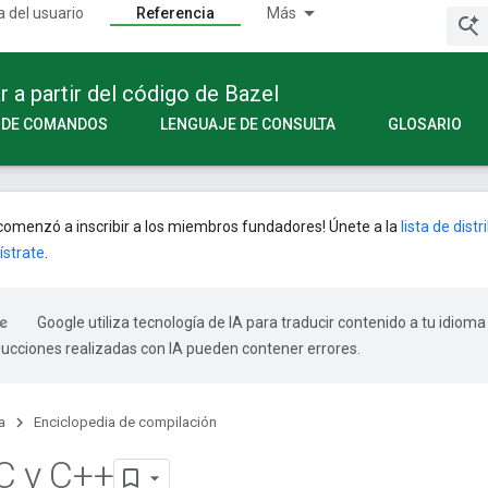
a del usuario
Referencia
Más
a partir del código de Bazel
A DE COMANDOS
LENGUAJE DE CONSULTA
GLOSARIO
omenzó a inscribir a los miembros fundadores! Únete a la
lista de dist
ístrate
.
Google utiliza tecnología de IA para traducir contenido a tu idioma
ducciones realizadas con IA pueden contener errores.
a
Enciclopedia de compilación
C y C++