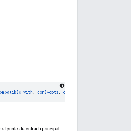
ompatible_with
, 
conlyopts
, 
copts
, 
cxxopts
, 
defines
, 
depr
el punto de entrada principal