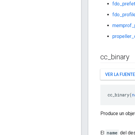
fdo_prefet
fdo_profil
memprof_p
propeller_
cc
_
binary
VER LA FUENTE
cc_binary(
n
Produce un objet
El
name
del des