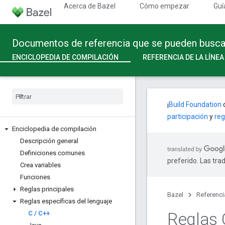
Acerca de Bazel
Cómo empezar
Guí
Documentos de referencia que se pueden buscar 
ENCICLOPEDIA DE COMPILACIÓN
REFERENCIA DE LA LÍNE
¡
Build Foundation
c
participación
y
reg
Enciclopedia de compilación
Descripción general
Definiciones comunes
preferido. Las tra
Crea variables
Funciones
Reglas principales
Bazel
Referenci
Reglas específicas del lenguaje
Reglas 
C
/
C++