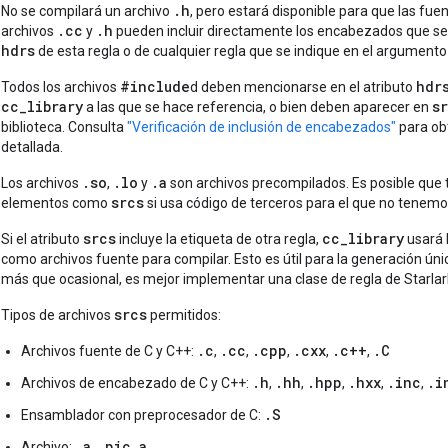
.h
No se compilará un archivo
, pero estará disponible para que las fuen
.cc
.h
archivos
y
pueden incluir directamente los encabezados que se
hdrs
de esta regla o de cualquier regla que se indique en el argument
#include
hdr
Todos los archivos
d deben mencionarse en el atributo
cc_library
s
a las que se hace referencia, o bien deben aparecer en
biblioteca. Consulta
"Verificación de inclusión de encabezados"
para ob
detallada.
.so
.lo
.a
Los archivos
,
y
son archivos precompilados. Es posible que t
srcs
elementos como
si usa código de terceros para el que no tenemo
srcs
cc_library
Si el atributo
incluye la etiqueta de otra regla,
usará l
como archivos fuente para compilar. Esto es útil para la generación ún
más que ocasional, es mejor implementar una clase de regla de Starlark
srcs
Tipos de archivos
permitidos:
.c
.cc
.cpp
.cxx
.c++
.C
Archivos fuente de C y C++:
,
,
,
,
,
.h
.hh
.hpp
.hxx
.inc
.i
Archivos de encabezado de C y C++:
,
,
,
,
,
.S
Ensamblador con preprocesador de C:
.a
.pic.a
Archivo:
,