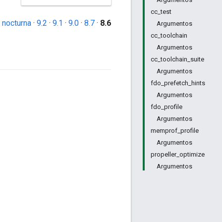
cc_test
 nocturna
·
9.2
·
9.1
·
9.0
·
8.7
·
8.6
Argumentos
cc_toolchain
Argumentos
cc_toolchain_suite
Argumentos
fdo_prefetch_hints
Argumentos
fdo_profile
Argumentos
memprof_profile
Argumentos
propeller_optimize
Argumentos