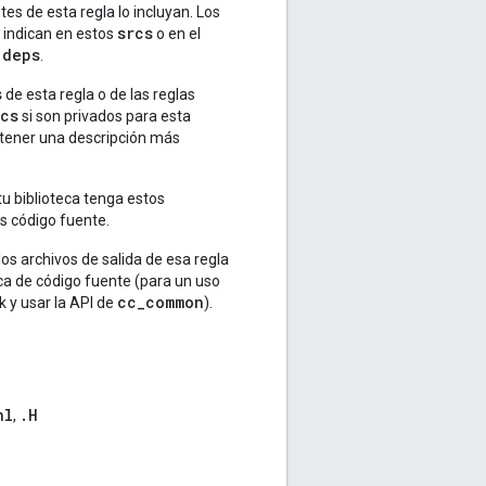
tes de esta regla lo incluyan. Los
srcs
 indican en estos
o en el
deps
o
.
s
de esta regla o de las reglas
rcs
si son privados para esta
tener una descripción más
u biblioteca tenga estos
s código fuente.
os archivos de salida de esa regla
ica de código fuente (para un uso
cc_common
 y usar la API de
).
nl
.H
,