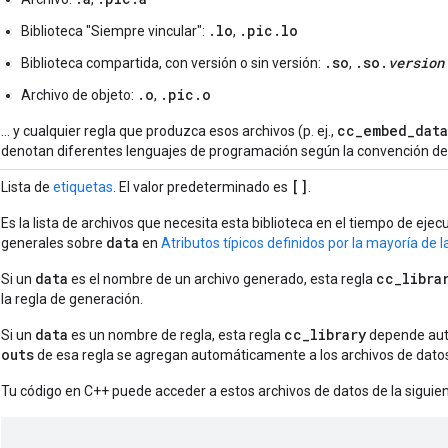
.lo
.pic.lo
Biblioteca "Siempre vincular":
,
.so
.so.
version
Biblioteca compartida, con versión o sin versión:
,
.o
.pic.o
Archivo de objeto:
,
cc_embed_data
… y cualquier regla que produzca esos archivos (p. ej.,
denotan diferentes lenguajes de programación según la convención de
[]
Lista de
etiquetas
. El valor predeterminado es
.
Es la lista de archivos que necesita esta biblioteca en el tiempo de eje
data
generales sobre
en
Atributos típicos definidos por la mayoría de 
data
cc_libra
Si un
es el nombre de un archivo generado, esta regla
la regla de generación.
data
cc_library
Si un
es un nombre de regla, esta regla
depende auto
outs
de esa regla se agregan automáticamente a los archivos de dato
Tu código en C++ puede acceder a estos archivos de datos de la siguie