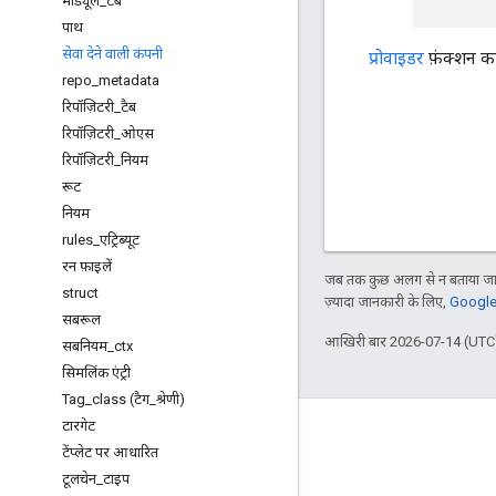
मॉड्यूल
_
टैब
पाथ
सेवा देने वाली कंपनी
प्रोवाइडर
फ़ंक्शन क
repo
_
metadata
रिपॉज़िटरी
_
टैब
रिपॉज़िटरी
_
ओएस
रिपॉज़िटरी
_
नियम
रूट
नियम
rules
_
एट्रिब्यूट
रन फ़ाइलें
जब तक कुछ अलग से न बताया जाए
struct
ज़्यादा जानकारी के लिए,
Google 
सबरूल
आखिरी बार 2026-07-14 (UTC)
सबनियम
_
ctx
सिमलिंक एंट्री
Tag
_
class (टैग
_
श्रेणी)
टारगेट
के बारे में
टेंप्लेट पर आधारित
Bazel का इस्तेमाल करने वाले ग्राहक
टूलचेन
_
टाइप