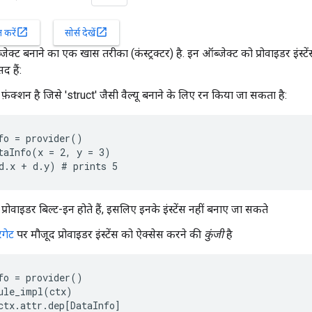
open_in_new
open_in_new
करें
सोर्स देखें
जेक्ट बनाने का एक खास तरीका (कंस्ट्रक्टर) है. इन ऑब्जेक्ट को प्रोवाइडर इंस्टे
द हैं:
ंक्शन है जिसे 'struct' जैसी वैल्यू बनाने के लिए रन किया जा सकता है:
fo = provider()

taInfo(x = 2, y = 3)

d.x + d.y) # prints 5
छ प्रोवाइडर बिल्ट-इन होते हैं, इसलिए इनके इंस्टेंस नहीं बनाए जा सकते
रगेट
पर मौजूद प्रोवाइडर इंस्टेंस को ऐक्सेस करने की
कुंजी
है
fo = provider()

ule_impl(ctx)

ctx.attr.dep[DataInfo]