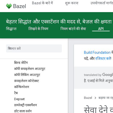
बिल्ट-इन टाइप
Bazel के बारे में
शुरू करना
उपयोगकर्ता मार्गद
खास जानकारी
कार्रवाई
कार्रवाइयां
बेहतर सिद्धांत और एक्सटेंशन की मदद से, बेज़ल की क्षमता 
Apple_platform
सिद्धान्त
लिखने के नियम
नियम बांटने की सेवा
API
आर्ग्स
पहलू
एट्रिब्यूट
bazer
_
module
Build Foundation
न
CANNOT TRANSLATE
पढ़ें, और
रजिस्टर करें
!
बिल्ड सेटिंग
कॉपी कंपाइलेशन आउटपुट
कॉपी लिंकिंग आउटपुट
है. एआई से मिले अनुवाद
कंपाइलेशन कॉन्टेक्स्ट
कॉन्फ़िगरेशन
टैब
Bazel
बढ़ाया जा रह
Depset
डायरेक्ट्री एक्सपैंशन
सेवा देने
डॉट वाला वर्शन