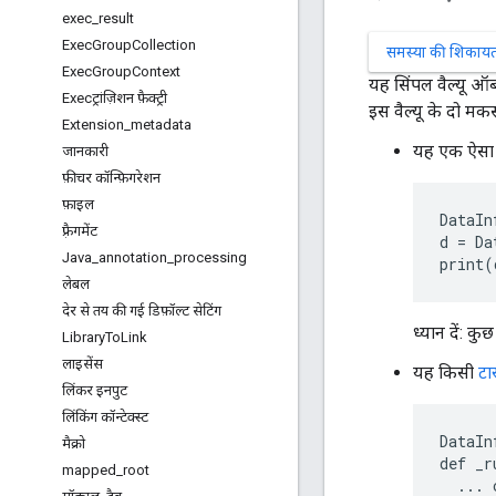
exec
_
result
Exec
Group
Collection
समस्या की शिकायत 
Exec
Group
Context
यह सिंपल वैल्यू ऑब्
Execट्रांज़िशन फ़ैक्ट्री
इस वैल्यू के दो मकस
Extension
_
metadata
यह एक ऐसा फ़
जानकारी
फ़ीचर कॉन्फ़िगरेशन
फ़ाइल
DataIn
फ़्रैगमेंट
d = Da
Java
_
annotation
_
processing
print(
लेबल
देर से तय की गई डिफ़ॉल्ट सेटिंग
ध्यान दें: कु
Library
To
Link
लाइसेंस
यह किसी
टा
लिंकर इनपुट
लिंकिंग कॉन्टेक्स्ट
DataIn
मैक्रो
def _r
mapped
_
root
  ... 