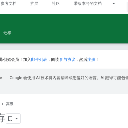
参考文档
扩展
社区
带版本号的文档
迁移
募创始会员！加入
邮件列表
，阅读
参与协议
，然后
注册
！
Google 会使用 AI 技术将内容翻译成您偏好的语言。AI 翻译可能包
高级
存