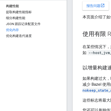
open_in_new
报告问题
构建性能
提取构建性能指标
本页面介绍了如何
细分构建性能
JSON 跟踪记录配置文件
优化内存
使用有限 RA
优化构建迭代速度
在某些情况下，您
如
--host_jvm
以增量构建
如果构建过大，B
减少 Bazel
nokeep_state_
这些标志将最大
您还可以单独传