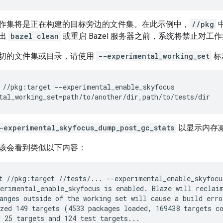
作集将是正在构建的目标旁边的文件集。在此示例中，
//pkg
发出
bazel clean
或重启 Bazel 服务器之前，系统将禁止对
切的文件集或目录，请使用
--experimental_working_set
标
//pkg:target
--experimental_enable_skyfocus

tal_working_set
=
-experimental_skyfocus_dump_post_gc_stats
以显示内存
该会看到类似以下内容：
t //pkg:target //tests/... --experimental_enable_skyfocu
erimental_enable_skyfocus is enabled. Blaze will reclaim
anges outside of the working set will cause a build error
zed 149 targets (4533 packages loaded, 169438 targets co
 25 targets and 124 test targets...
