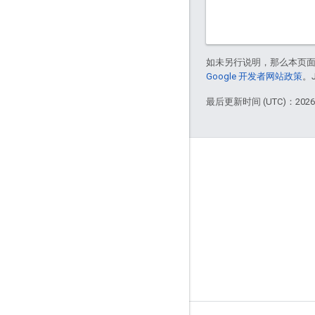
如未另行说明，那么本页
Google 开发者网站政策
。
最后更新时间 (UTC)：2026-
简介
谁在使用 Bazel
贡献
治理模式
发布模型
品牌指南