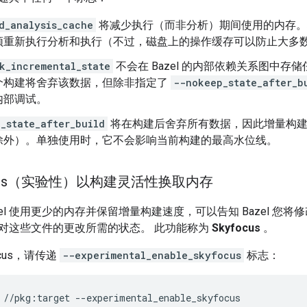
d_analysis_cache
将减少执行（而非分析）期间使用的内存。
须重新执行分析和执行（不过，磁盘上的操作缓存可以防止大多
k_incremental_state
不会在 Bazel 的内部依赖关系图中
个构建将舍弃该数据，但除非指定了
--nokeep_state_after_b
内部调试。
_state_after_build
将在构建后舍弃所有数据，因此增量构建
除外）。单独使用时，它不会影响当前构建的最高水位线。
ocus（实验性）以构建灵活性换取内存
zel 使用更少的内存并保留增量构建速度，可以告知 Bazel 您将修
对这些文件的更改所需的状态。
此功能称为
Skyfocus
。
ocus，请传递
--experimental_enable_skyfocus
标志：
//pkg:target