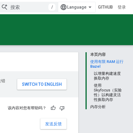
/
GITHUB
登录
本页内容
使用有限 RAM 运行
Bazel
以增量构建速度
换取内存
含错
使用
Skyfocus（实验
性）以构建灵活
性换取内存
内存分析
该内容对您有帮助吗？
发送反馈