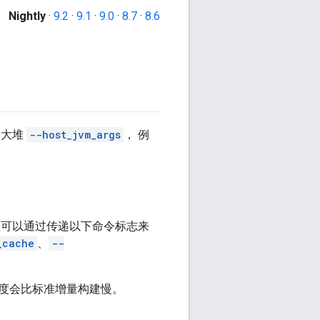
Nightly
·
9.2
·
9.1
·
9.0
·
8.7
·
8.6
最大堆
--host_jvm_args
， 例
。您可以通过传递以下命令标志来
_cache
、
--
速度会比标准增量构建慢。