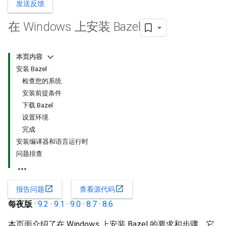
发送反馈
在 Windows 上安装 Bazel
本页内容
安装 Bazel
检查您的系统
安装前提条件
下载 Bazel
设置环境
完成
安装编译器和语言运行时
问题排查
open_in_new
open_in_new
报告问题
查看源代码
每夜版
·
9.2
·
9.1
·
9.0
·
8.7
·
8.6
本页面介绍了在 Windows 上安装 Bazel 的要求和步骤。它