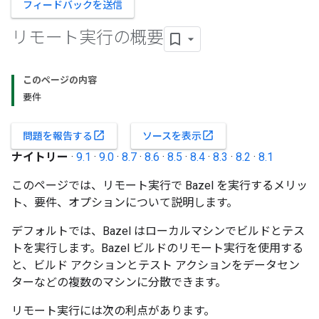
フィードバックを送信
リモート実行の概要
このページの内容
要件
open_in_new
open_in_new
問題を報告する
ソースを表示
ナイトリー
·
9.1
·
9.0
·
8.7
·
8.6
·
8.5
·
8.4
·
8.3
·
8.2
·
8.1
このページでは、リモート実行で Bazel を実行するメリッ
ト、要件、オプションについて説明します。
デフォルトでは、Bazel はローカルマシンでビルドとテス
トを実行します。Bazel ビルドのリモート実行を使用する
と、ビルド アクションとテスト アクションをデータセン
ターなどの複数のマシンに分散できます。
リモート実行には次の利点があります。