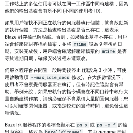
工作站上的多位使用者可以在同一工作區中同時建構，因為
他們的輸出基礎會有所不同 (不同的使用者 ID)。
如果用戶端找不到正在執行的伺服器執行個體，就會啟動新
的執行個體。方法是檢查輸出基礎是否已存在，這表示
Blaze 封存檔已解壓縮。否則，如果輸出基準不存在，用戶
端會解壓縮封存檔的檔案，並將
mtime
設為 9 年後的日
期。安裝完成後，用戶端會確認解壓縮檔案的
mtime
是否
等於遠期日期，確保安裝過程未遭竄改。
伺服器程序會在閒置一段時間後停止 (預設為 3 小時，可使
用啟動選項
--max_idle_secs
修改)。在大多數情況下，
使用者不會察覺伺服器正在執行，但有時記住這點會有幫
助。舉例來說，如果您執行的指令碼會在不同目錄中執行大
量自動建構作業，請務必確保不會累積大量閒置伺服器；您
可以明確關閉伺服器，或指定較短的逾時時間，避免發生這
種情況。
Bazel 伺服器程序的名稱會顯示在
ps x
或
ps -e f
的輸
出內容中，格式為
bazel(
dirname
)
，其中
dirname
是封