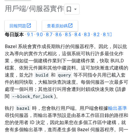
用戶端
/
伺服器實作
open_in_new
open_in_new
回報問題
查看原始碼
每日版本
·
9.1
·
9.0
·
8.7
·
8.6
·
8.5
·
8.4
·
8.3
·
8.2
·
8.1
Bazel 系統會實作成長期執行的伺服器程序。因此，與以批
次為導向的實作方式相比，這個系統可執行許多最佳化作
業，例如從一個建構作業到下一個建構作業，快取 BUILD
檔案、依附元件圖和其他中繼資料。這可加快漸進式建構的
速度，並允許
build
和
query
等不同指令共用已載入套
件的相同快取，大幅加快查詢速度。每個伺服器一次最多可
處理一個叫用；其他並行叫用會遭到封鎖或快速失敗 (請參
閱
--block_for_lock
)。
執行
bazel
時，您會執行用戶端。用戶端會根據
輸出基準
尋找伺服器，而輸出基準預設是由基本工作區目錄的路徑和
您的使用者 ID 決定，因此如果您在多個工作區中建構，就
會有多個輸出基準，進而產生多個 Bazel 伺服器程序。同一