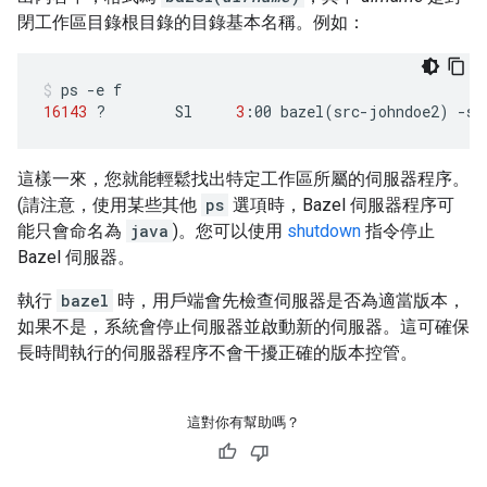
閉工作區目錄根目錄的目錄基本名稱。例如：
ps
-e
16143
?
Sl
3
:00
bazel
(
src-johndoe2
)
-se
這樣一來，您就能輕鬆找出特定工作區所屬的伺服器程序。
(請注意，使用某些其他
ps
選項時，Bazel 伺服器程序可
能只會命名為
java
)。您可以使用
shutdown
指令停止
Bazel 伺服器。
執行
bazel
時，用戶端會先檢查伺服器是否為適當版本，
如果不是，系統會停止伺服器並啟動新的伺服器。這可確保
長時間執行的伺服器程序不會干擾正確的版本控管。
這對你有幫助嗎？