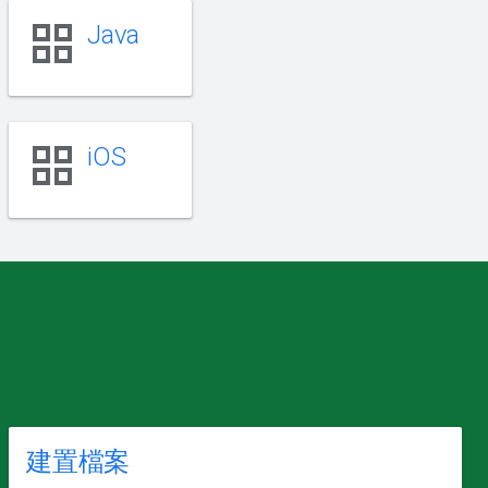
grid_view
Java
grid_view
iOS
建置檔案