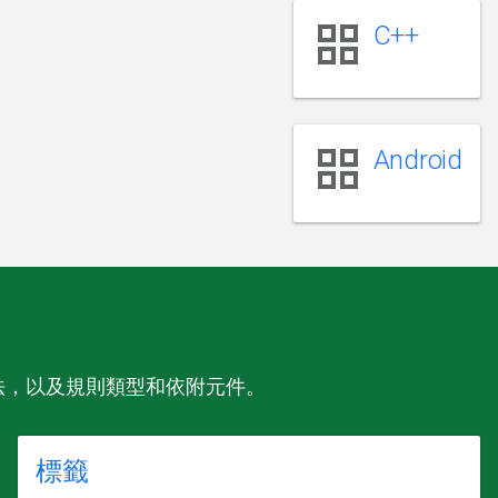
grid_view
C++
grid_view
Android
語法，以及規則類型和依附元件。
標籤