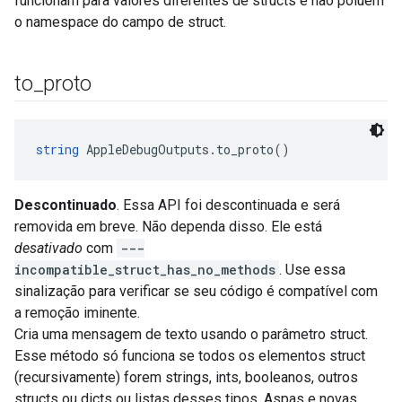
funcionam para valores diferentes de structs e não poluem
o namespace do campo de struct.
to
_
proto
string
 AppleDebugOutputs.to_proto()
Descontinuado
. Essa API foi descontinuada e será
removida em breve. Não dependa disso. Ele está
desativado
com
---
incompatible_struct_has_no_methods
. Use essa
sinalização para verificar se seu código é compatível com
a remoção iminente.
Cria uma mensagem de texto usando o parâmetro struct.
Esse método só funciona se todos os elementos struct
(recursivamente) forem strings, ints, booleanos, outros
structs ou dicts ou listas desses tipos. Aspas e novas