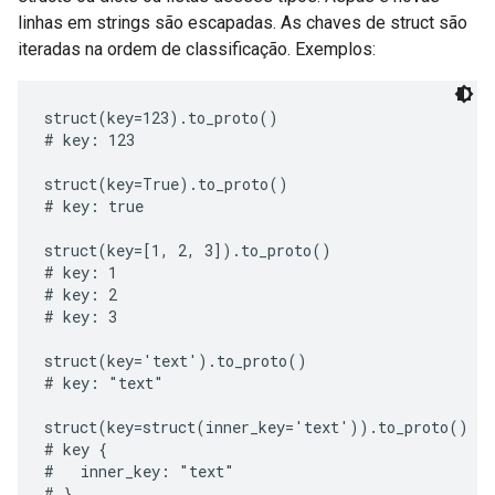
linhas em strings são escapadas. As chaves de struct são
iteradas na ordem de classificação. Exemplos:
struct(key=123).to_proto()

# key: 123

struct(key=True).to_proto()

# key: true

struct(key=[1, 2, 3]).to_proto()

# key: 1

# key: 2

# key: 3

struct(key='text').to_proto()

# key: "text"

struct(key=struct(inner_key='text')).to_proto()

# key {

#   inner_key: "text"

# }
