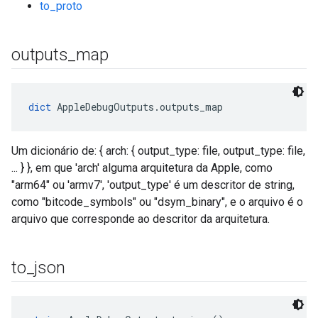
to_proto
outputs
_
map
dict
 AppleDebugOutputs.outputs_map
Um dicionário de: { arch: { output_type: file, output_type: file,
... } }, em que 'arch' alguma arquitetura da Apple, como
"arm64" ou 'armv7', 'output_type' é um descritor de string,
como "bitcode_symbols" ou "dsym_binary", e o arquivo é o
arquivo que corresponde ao descritor da arquitetura.
to
_
json