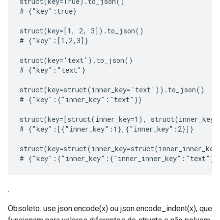
struct(key=True).to_json()

# {"key":true}

struct(key=[1, 2, 3]).to_json()

# {"key":[1,2,3]}

struct(key='text').to_json()

# {"key":"text"}

struct(key=struct(inner_key='text')).to_json()

# {"key":{"inner_key":"text"}}

struct(key=[struct(inner_key=1), struct(inner_key=
# {"key":[{"inner_key":1},{"inner_key":2}]}

struct(key=struct(inner_key=struct(inner_inner_key
.
Obsoleto: use json.encode(x) ou json.encode_indent(x), que