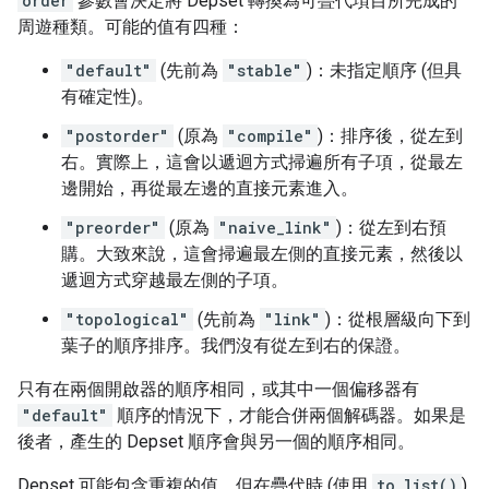
order
參數會決定將 Depset 轉換為可疊代項目所完成的
周遊種類。可能的值有四種：
"default"
(先前為
"stable"
)：未指定順序 (但具
有確定性)。
"postorder"
(原為
"compile"
)：排序後，從左到
右。實際上，這會以遞迴方式掃遍所有子項，從最左
邊開始，再從最左邊的直接元素進入。
"preorder"
(原為
"naive_link"
)：從左到右預
購。大致來說，這會掃遍最左側的直接元素，然後以
遞迴方式穿越最左側的子項。
"topological"
(先前為
"link"
)：從根層級向下到
葉子的順序排序。我們沒有從左到右的保證。
只有在兩個開啟器的順序相同，或其中一個偏移器有
"default"
順序的情況下，才能合併兩個解碼器。如果是
後者，產生的 Depset 順序會與另一個的順序相同。
Depset 可能包含重複的值，但在疊代時 (使用
to_list()
)