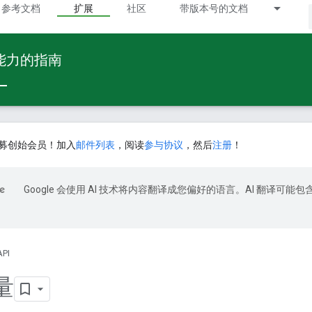
参考文档
扩展
社区
带版本号的文档
 能力的指南
募创始会员！加入
邮件列表
，阅读
参与协议
，然后
注册
！
Google 会使用 AI 技术将内容翻译成您偏好的语言。AI 翻译可能包
API
量