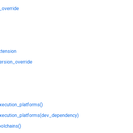
_override
tension
ersion_override
xecution_platforms()
execution_platforms(dev_dependency)
oolchains()