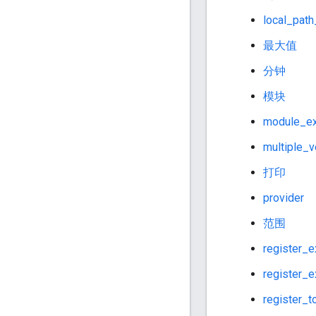
local_path
最大值
分钟
模块
module_ex
multiple_v
打印
provider
范围
register_e
register_
register_t