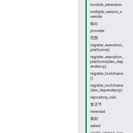
module_extension
multiple_version_o
verride
输出
provider
范围
register_execution_
platforms()
register_execution_
platforms(dev_dep
endency)
register_toolchains
()
register_toolchains
(dev_dependency)
repository_rule
复活节
reversed
规则
select
single_version_ove