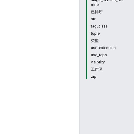
rride
已排序
str
tag_class
tuple
类型
use_extension
use_repo
visibility
工作区
zip