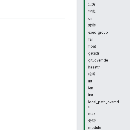
出发
字典
dir
枚举
exec_group
fail
float
getattr
git_override
hasattr
哈希
int
len
list
local_path_overrid
e
max
分钟
module