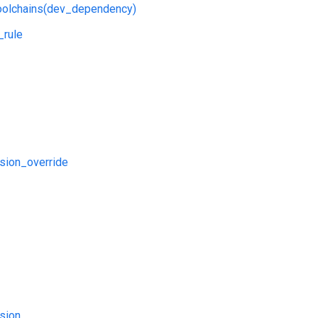
toolchains(dev_dependency)
_rule
sion_override
sion