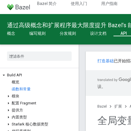
Bazel 简介
使用入门
用户指南
通过高级概念和扩展程序最大限度提升 Bazel’s
概念
编写规则
分发规则
设计文档
API
打造基础
已开始招
Build API
概览
误。
函数和常量
模块
配置 Fragment
Bazel
扩展
提供方
全局变
内置类型
Starlark 核心数据类型