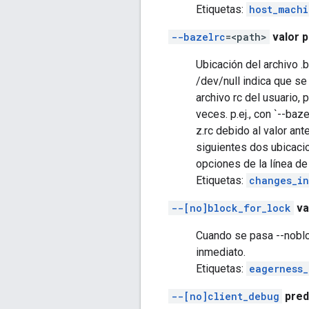
Etiquetas:
host_machi
--bazelrc
=<path>
valor p
Ubicación del archivo .
/dev/null indica que se 
archivo rc del usuario,
veces. p.ej., con `--baze
z.rc debido al valor ant
siguientes dos ubicacion
opciones de la línea d
Etiquetas:
changes_in
--[no]block_for_lock
va
Cuando se pasa --noblo
inmediato.
Etiquetas:
eagerness_
--[no]client_debug
pred