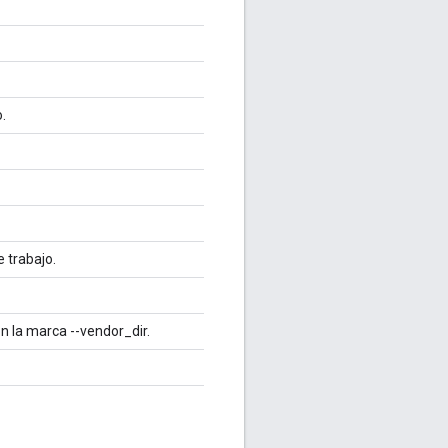
.
e trabajo.
n la marca --vendor_dir.