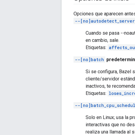
Opciones que aparecen antes 
--[no]autodetect_server
Cuando se pasa --noauto
en cambio, sale.
Etiquetas:
affects_ou
--[no]batch
predetermina
Si se configura, Bazel 
cliente/servidor están
inactivos, te recomend
Etiquetas:
loses_incr
--[no]batch_cpu_schedu
Solo en Linux; usa la pr
interactivas que no des
realiza una llamada al 