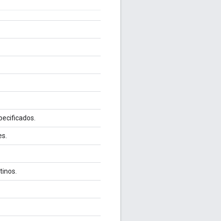
pecificados.
es.
tinos.