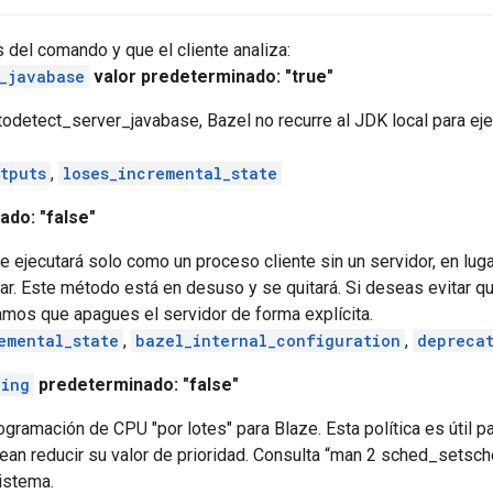
del comando y que el cliente analiza:
_javabase
valor predeterminado: "true"
detect_server_javabase, Bazel no recurre al JDK local para ejec
tputs
,
loses_incremental_state
do: "false"
se ejecutará solo como un proceso cliente sin un servidor, en lug
dar. Este método está en desuso y se quitará. Si deseas evitar 
amos que apagues el servidor de forma explícita.
emental_state
,
bazel_internal_configuration
,
depreca
ling
predeterminado: "false"
ogramación de CPU "por lotes" para Blaze. Esta política es útil p
ean reducir su valor de prioridad. Consulta “man 2 sched_setsche
sistema.