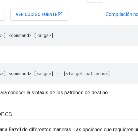
Compilación no
open_in_new
VER CÓDIGO FUENTE
ara conocer la sintaxis de los patrones de destino.
ones
r a Bazel de diferentes maneras. Las opciones que requieren u