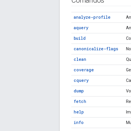
Comandos
analyze-profile
An
aquery
An
build
Co
canonicalize-flags
No
clean
Qu
coverage
Ge
cquery
Ca
dump
Vo
fetch
Re
help
Im
info
Mu