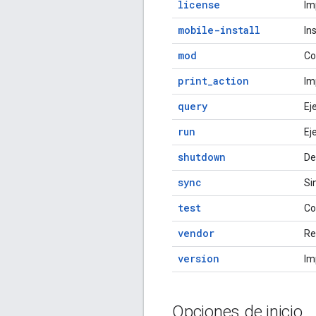
license
Im
mobile-install
In
mod
Co
print_action
Im
query
Ej
run
Ej
shutdown
De
sync
Si
test
Co
vendor
Re
version
Im
Opciones de inicio