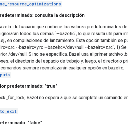
ne_resource_optimizations
redeterminado: consulta la descripción
bazelrc del usuario que contiene los valores predeterminados de
ignorarán todos los demás `--bazelrc`, lo que resulta útil para in
 p.ej., en compilaciones de lanzamiento. Esta opción también se p
lrc=x.rc --bazelrc=y.rc --bazelrc=/dev/null --bazelrc=z.rc`, 1) Se l
erior /dev/null. Si no se especifica, Bazel usa el primer archivo 
es: el directorio del espacio de trabajo y, luego, el directorio pr
e comandos siempre reemplazarán cualquier opción en bazelrc.
puts
lor predeterminado: "true"
ck_for_lock, Bazel no espera a que se complete un comando en 
to_exit
eterminado: "false"