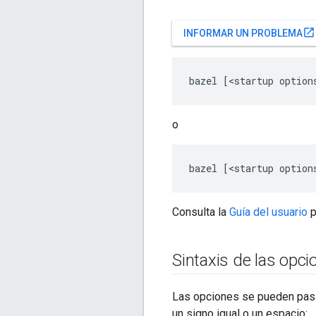
open_in_new
INFORMAR UN PROBLEMA
o
Consulta la
Guía del usuario
p
Sintaxis de las opci
Las opciones se pueden pasa
un signo igual o un espacio: