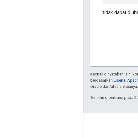
tidak dapat diuba
Kecuali dinyatakan lain, k
berdasarkan
Lisensi Apach
Oracle dan/atau afiliasinya.
Terakhir diperbarui pada 2
Tentang
Siapa yang menggunakan Bazel