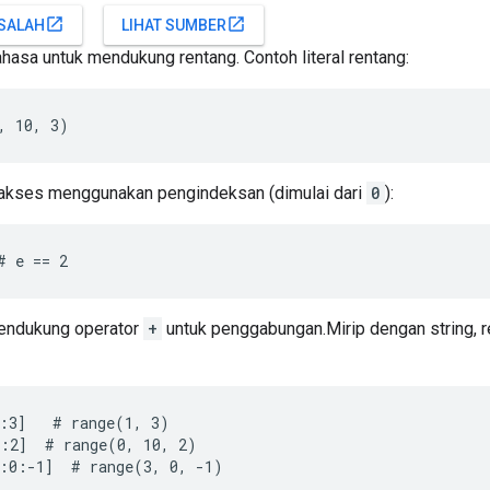
open_in_new
open_in_new
SALAH
LIHAT SUMBER
hasa untuk mendukung rentang. Contoh literal rentang:
, 10, 3)
akses menggunakan pengindeksan (dimulai dari
0
):
# e == 2
mendukung operator
+
untuk penggabungan.Mirip dengan string, r
:3]   # range(1, 3)

:2]  # range(0, 10, 2)

:0:-1]  # range(3, 0, -1)