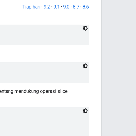
Tiap hari
·
9.2
·
9.1
·
9.0
·
8.7
·
8.6
entang mendukung operasi slice: