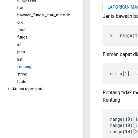
Ringkasan
LAPORKAN MA
bool
bawaan
_
fungsi
_
atau
_
metode
Jenis bawaan ba
dik
float
x = range(1
fungsi
int
json
Elemen dapat di
list
rentang
e = x[1]   
string
tuple
Aturan repositori
Rentang tidak 
Rentang
range(10)[1
range(10)[:
range(10)[3