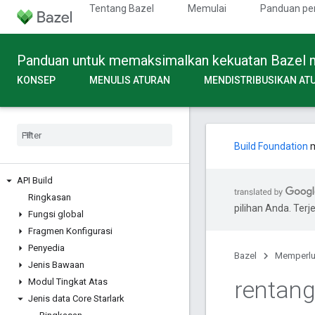
Tentang Bazel
Memulai
Panduan pe
Panduan untuk memaksimalkan kekuatan Bazel mel
KONSEP
MENULIS ATURAN
MENDISTRIBUSIKAN AT
Build Foundation
m
API Build
Ringkasan
pilihan Anda. Te
Fungsi global
Fragmen Konfigurasi
Penyedia
Bazel
Memperl
Jenis Bawaan
rentan
Modul Tingkat Atas
Jenis data Core Starlark