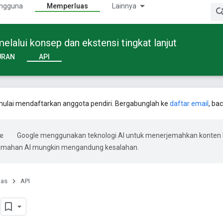
ngguna
Memperluas
Lainnya
alui konsep dan ekstensi tingkat lanjut
URAN
API
ulai mendaftarkan anggota pendiri. Bergabunglah ke
daftar email
, ba
Google menggunakan teknologi AI untuk menerjemahkan konten
rjemahan AI mungkin mengandung kesalahan.
uas
API
g