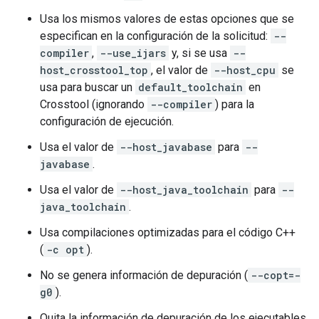
Usa los mismos valores de estas opciones que se
especifican en la configuración de la solicitud:
--
compiler
,
--use_ijars
y, si se usa
--
host_crosstool_top
, el valor de
--host_cpu
se
usa para buscar un
default_toolchain
en
Crosstool (ignorando
--compiler
) para la
configuración de ejecución.
Usa el valor de
--host_javabase
para
--
javabase
.
Usa el valor de
--host_java_toolchain
para
--
java_toolchain
.
Usa compilaciones optimizadas para el código C++
(
-c opt
).
No se genera información de depuración (
--copt=-
g0
).
Quita la información de depuración de los ejecutables