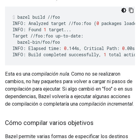
bazel
build
//foo

INFO:
Analyzed
target
//foo:foo
(
0
packages
loaded
INFO:
Found
1
target...

Target
//foo:foo
bazel-bin/foo/foo

INFO:
Elapsed
time:
0
.144s,
Critical
Path:
0
.00s

INFO:
Build
completed
successfully,
1
total
action
Esta es una
compilación nula
. Como no se realizaron
cambios, no hay paquetes para volver a cargar ni pasos de
compilación para ejecutar. Si algo cambió en "foo" o en sus
dependencias, Bazel volvería a ejecutar algunas acciones
de compilación o completaría una
compilación incremental
.
Cómo compilar varios objetivos
Bazel permite varias formas de especificar los destinos