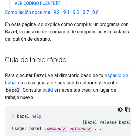
open_in_new
VER CÓDIGO FUENTE
Compilación nocturna
·
9.2
·
9.1
·
9.0
·
8.7
·
8.6
En esta página, se explica cómo compilar un programa con
Bazel, la sintaxis del comando de compilación y la sintaxis
del patrón de destino.
Guía de inicio rápido
Para ejecutar Bazel, ve al directorio base de tu
espacio de
trabajo
o a cualquiera de sus subdirectorios y escribe
bazel
. Consulta
build
si necesitas crear un lugar de
trabajo nuevo.
bazel
help
[
Bazel
release
bazel
v
Usage:
bazel
command
options
...