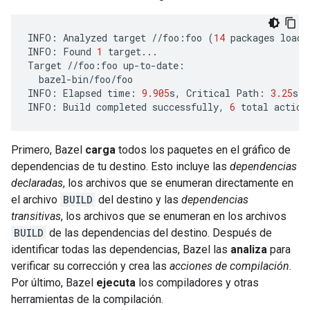
INFO
:
Analyzed
target
//
foo
:
foo
(
14
packages
loade
INFO
:
Found
1
target
...
Target
//
foo
:
foo
up
-
to
-
date
:
bazel
-
bin
/
foo
/
foo
INFO
:
Elapsed
time
:
9.905
s
,
Critical
Path
:
3.25
s
INFO
:
Build
completed
successfully
,
6
total
action
Primero, Bazel
carga
todos los paquetes en el gráfico de
dependencias de tu destino. Esto incluye las
dependencias
declaradas
, los archivos que se enumeran directamente en
el archivo
BUILD
del destino y las
dependencias
transitivas
, los archivos que se enumeran en los archivos
BUILD
de las dependencias del destino. Después de
identificar todas las dependencias, Bazel las
analiza
para
verificar su corrección y crea las
acciones de compilación
.
Por último, Bazel
ejecuta
los compiladores y otras
herramientas de la compilación.