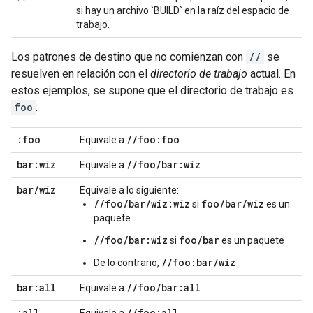
si hay un archivo `BUILD` en la raíz del espacio de
trabajo.
Los patrones de destino que no comienzan con
//
se
resuelven en relación con el
directorio de trabajo
actual. En
estos ejemplos, se supone que el directorio de trabajo es
foo
:
:foo
/
/
foo:foo
Equivale a
.
bar:wiz
/
/
foo
/
bar:wiz
Equivale a
.
bar
/
wiz
Equivale a lo siguiente:
//foo/bar/wiz:wiz
foo/bar/wiz
si
es un
paquete
//foo/bar:wiz
foo/bar
si
es un paquete
//foo:bar/wiz
De lo contrario,
bar:all
/
/
foo
/
bar:all
Equivale a
.
:all
/
/
foo:all