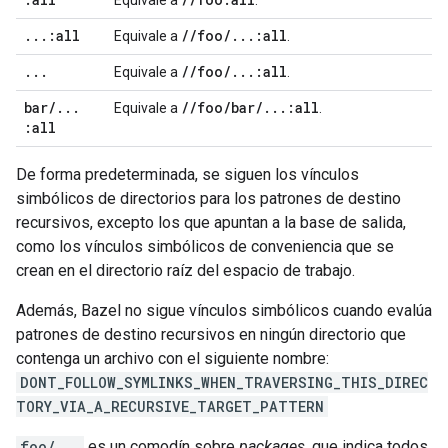
Equivale a
.
.
.
.
:all
/
/
foo
/
.
.
.
:all
Equivale a
.
.
.
.
/
/
foo
/
.
.
.
:all
Equivale a
.
bar
/
.
.
.
/
/
foo
/
bar
/
.
.
.
:all
Equivale a
.
:all
De forma predeterminada, se siguen los vínculos
simbólicos de directorios para los patrones de destino
recursivos, excepto los que apuntan a la base de salida,
como los vínculos simbólicos de conveniencia que se
crean en el directorio raíz del espacio de trabajo.
Además, Bazel no sigue vínculos simbólicos cuando evalúa
patrones de destino recursivos en ningún directorio que
contenga un archivo con el siguiente nombre:
DONT_FOLLOW_SYMLINKS_WHEN_TRAVERSING_THIS_DIREC
TORY_VIA_A_RECURSIVE_TARGET_PATTERN
foo/...
es un comodín sobre
packages
, que indica todos