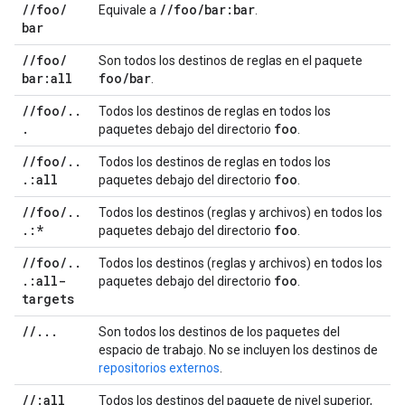
/
/
foo
/
/
/
foo
/
bar:bar
Equivale a
.
bar
/
/
foo
/
Son todos los destinos de reglas en el paquete
bar:all
foo
/
bar
.
/
/
foo
/
.
.
Todos los destinos de reglas en todos los
.
foo
paquetes debajo del directorio
.
/
/
foo
/
.
.
Todos los destinos de reglas en todos los
.
:all
foo
paquetes debajo del directorio
.
/
/
foo
/
.
.
Todos los destinos (reglas y archivos) en todos los
.
:*
foo
paquetes debajo del directorio
.
/
/
foo
/
.
.
Todos los destinos (reglas y archivos) en todos los
.
:all-
foo
paquetes debajo del directorio
.
targets
/
/
.
.
.
Son todos los destinos de los paquetes del
espacio de trabajo. No se incluyen los destinos de
repositorios externos
.
/
/
:all
Todos los destinos del paquete de nivel superior,