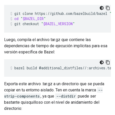
git
clone
https://github.com/bazelbuild/bazel
"
$
cd
"
$BAZEL_DIR
"
git
checkout
"
$BAZEL_VERSION
"
Luego, compila el archivo tar.gz que contiene las
dependencias de tiempo de ejecución implícitas para esa
versión específica de Bazel:
bazel
build
@additional_distfiles//:archives.tar
Exporta este archivo .tar.gz a un directorio que se pueda
copiar en tu entorno aislado. Ten en cuenta la marca
--
strip-components
, ya que
--distdir
puede ser
bastante quisquilloso con el nivel de anidamiento del
directorio: