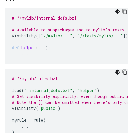
# //mylib/internal_defs.bzl
# Available to subpackages and to mylib's tests.
visibility
([
"//mylib/..."
,
"//tests/mylib/..."
])
def
helper
(
...
):
...
# //mylib/rules.bzl
load
(
":internal_defs.bzl"
,
"helper"
)
# Set visibility explicitly, even though public is
# Note the [] can be omitted when there's only one
visibility
(
"public"
)
myrule
=
rule
(
...
)