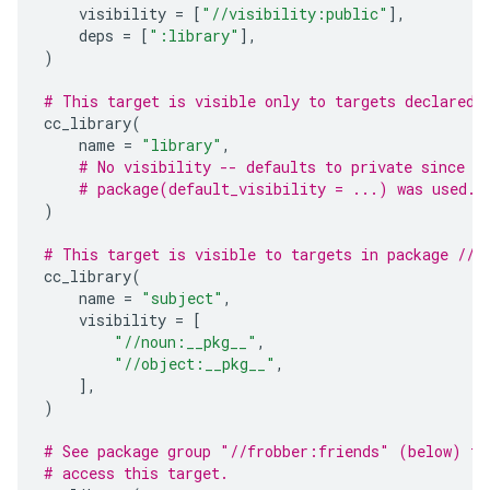
visibility
=
[
"//visibility:public"
],
deps
=
[
":library"
],
)
# This target is visible only to targets declared 
cc_library
(
name
=
"library"
,
# No visibility -- defaults to private since n
# package(default_visibility = ...) was used.
)
# This target is visible to targets in package //o
cc_library
(
name
=
"subject"
,
visibility
=
[
"//noun:__pkg__"
,
"//object:__pkg__"
,
],
)
# See package group "//frobber:friends" (below) fo
# access this target.