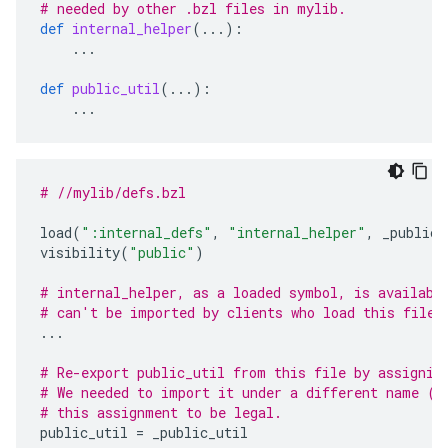
# needed by other .bzl files in mylib.
def
internal_helper
(
...
):
...
def
public_util
(
...
):
...
# //mylib/defs.bzl
load
(
":internal_defs"
,
"internal_helper"
,
_public_
visibility
(
"public"
)
# internal_helper, as a loaded symbol, is availabl
# can't be imported by clients who load this file.
...
# Re-export public_util from this file by assignin
# We needed to import it under a different name ("
# this assignment to be legal.
public_util
=
_public_util