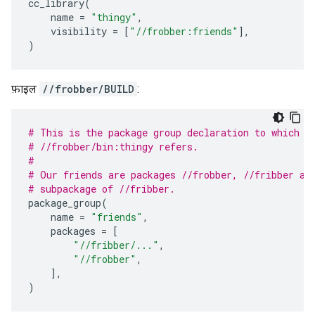
cc_library
(
name
=
"thingy"
,
visibility
=
[
"//frobber:friends"
],
)
फ़ाइल
//frobber/BUILD
:
# This is the package group declaration to which t
# //frobber/bin:thingy refers.
#
# Our friends are packages //frobber, //fribber an
# subpackage of //fribber.
package_group
(
name
=
"friends"
,
packages
=
[
"//fribber/..."
,
"//frobber"
,
],
)