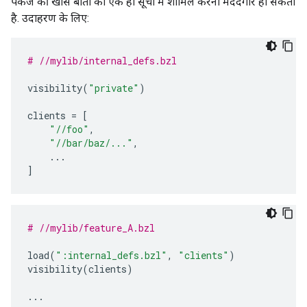
पैकेज की खास बातों को एक ही सूची में शामिल करना मददगार हो सकता
है. उदाहरण के लिए:
# //mylib/internal_defs.bzl
visibility
(
"private"
)
clients
=
[
"//foo"
,
"//bar/baz/..."
,
...
]
# //mylib/feature_A.bzl
load
(
":internal_defs.bzl"
,
"clients"
)
visibility
(
clients
)
...