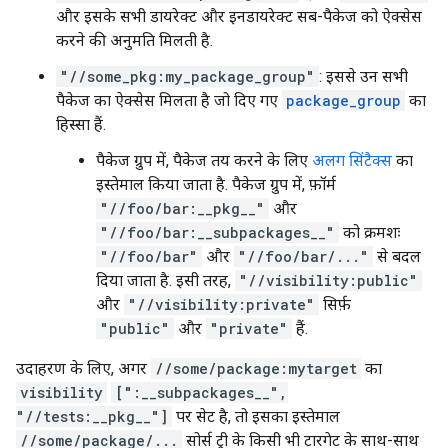
और इसके सभी डायरेक्ट और इनडायरेक्ट सब-पैकेज को ऐक्सेस
करने की अनुमति मिलती है.
"//some_pkg:my_package_group"
: इससे उन सभी
पैकेज का ऐक्सेस मिलता है जो दिए गए
package_group
का
हिस्सा हैं.
पैकेज ग्रुप में, पैकेज तय करने के लिए
अलग सिंटैक्स
का
इस्तेमाल किया जाता है. पैकेज ग्रुप में, फ़ॉर्म
"//foo/bar:__pkg__"
और
"//foo/bar:__subpackages__"
को क्रमशः
"//foo/bar"
और
"//foo/bar/..."
से बदल
दिया जाता है. इसी तरह,
"//visibility:public"
और
"//visibility:private"
सिर्फ़
"public"
और
"private"
हैं.
उदाहरण के लिए, अगर
//some/package:mytarget
का
visibility
[":__subpackages__",
"//tests:__pkg__"]
पर सेट है, तो इसका इस्तेमाल
//some/package/...
सोर्स ट्री के किसी भी टारगेट के साथ-साथ