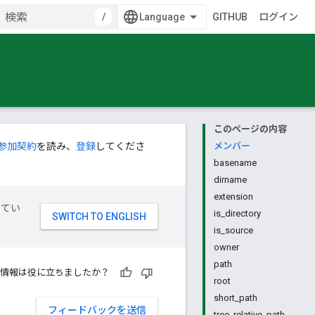
/
GITHUB
ログイン
このページの内容
参加契約
を読み、
登録
してくださ
メンバー
basename
dirname
extension
してい
is_directory
is_source
owner
path
情報は役に立ちましたか？
root
short_path
フィードバックを送信
tree_relative_path