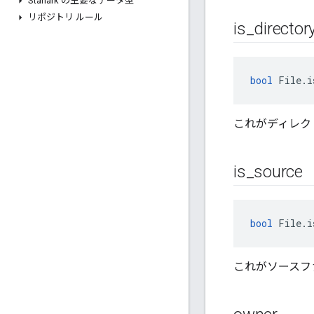
Starlark の主要なデータ型
リポジトリ ルール
is
_
director
bool
 File.i
これがディレクト
is
_
source
bool
 File.i
これがソースフ