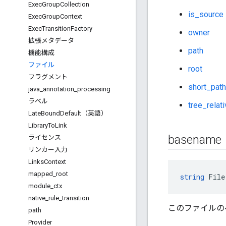
Exec
Group
Collection
is_source
Exec
Group
Context
Exec
Transition
Factory
owner
拡張メタデータ
path
機能構成
ファイル
root
フラグメント
short_path
java
_
annotation
_
processing
ラベル
tree_relat
Late
Bound
Default（英語）
Library
To
Link
basename
ライセンス
リンカー入力
Links
Context
mapped
_
root
string
 File
module
_
ctx
native
_
rule
_
transition
このファイルの
path
Provider