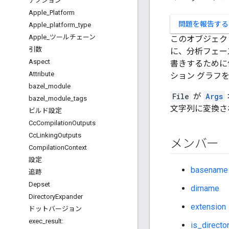
アクション
Apple
_
Platform
問題を報告する
Apple
_
platform
_
type
Apple
_
ツールチェーン
このオブジェク
引数
に、分析フェー
Aspect
書きするために
Attribute
ション グラフ
bazel
_
module
File
が
Args
bazel
_
module
_
tags
文字列に変換さ
ビルド設定
Cc
Compilation
Outputs
Cc
Linking
Outputs
メンバー
Compilation
Context
設定
basename
追跡
Depset
dirname
Directory
Expander
extension
ドットバージョン
exec
_
result:
is_directo