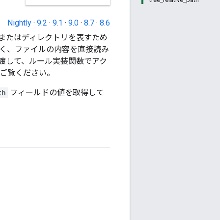
Nightly
·
9.2
·
9.1
·
9.0
·
8.7
·
8.6
またはディレクトリを表すため
なく、ファイルの内容を直接読み
渡して、ルール実装関数でアク
ご覧ください。
th
フィールドの値を取得して