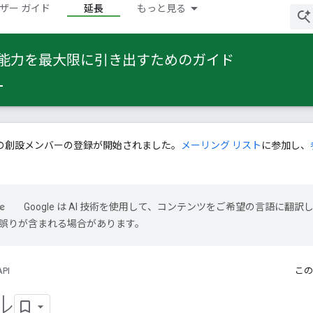
ザー ガイド
延長
もっと見る
 の能力を最大限に引き出すためのガイド
の創設メンバーの登録が開始されました。
メーリング リスト
に参加し、
Google は AI 技術を使用して、コンテンツをご希望の言語に翻訳
には誤りが含まれる場合があります。
API
この
ル