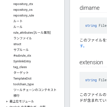
repository
_
ctx
dirname
repository
_
os
repository
_
rule
ルート
string
 File
ルール
rule
_
attributes [ルール属性]
ランファイル
このファイルを
struct
す。
サブルール
#subrule
_
ctx
extension
Symlink
Entry
tag
_
class
ターゲット
Template
Dict
string
 File
toolchain
_
type
ツールチェーンのコンテキスト
このファイルの
移行
ドが含まれてい
最上位モジュール