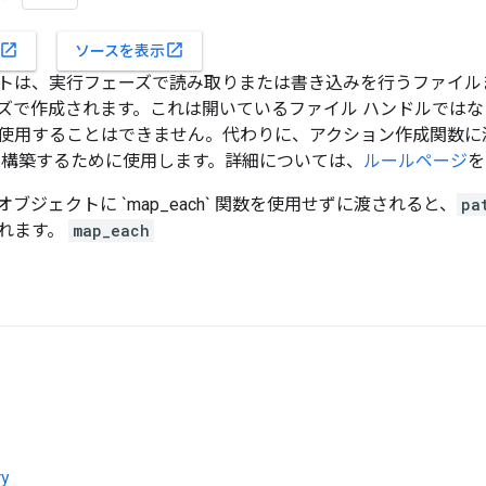
open_in_new
open_in_new
ソースを表示
トは、実行フェーズで読み取りまたは書き込みを行うファイル
ズで作成されます。これは開いているファイル ハンドルでは
使用することはできません。代わりに、アクション作成関数に
を構築するために使用します。詳細については、
ルールページ
を
オブジェクトに `map_each` 関数を使用せずに渡されると、
pa
れます。
map_each
ry