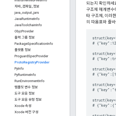
Instrumented
Files
Info
되는지 확인하세요
자바
_
컴파일
_
정보
구조체 매개변수에서
java
_
output
_
jars
타 구조체, 이러
Java
Runtime
Info
의 따옴표와 줄바
Java
Toolchain
Info
Objc
Provider
출력 그룹 정보
struct(key=
# {"key":12
Package
Specification
Info
플랫폼 정보
struct(key=
Proguard
Spec
Provider
# {"key":tr
Proto
Registry
Provider
Py
Info
struct(key=
# {"key":[1
Py
Runtime
Info
Run
Environment
Info
struct(key=
템플릿 변수 정보
# {"key":"t
도구 모음 정보
도구 모음 유형 정보
struct(key=
# {"key":{"
Xcode 속성
Xcode 버전 구성
struct(key=