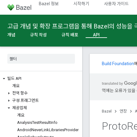
Bazel 정보
시작하기
사용자 가이드
고급 개념 및 확장 프로그램을 통해 Bazel의 성능을
개념
규칙 작성
규칙 배포
API
Build Foundation
빌드 API
개요
역에는 오류가 있을 
전역 함수
구성 프래그먼트
제공업체
Bazel
연장
A
개요
Proto
Re
Analysis
Test
Result
Info
Android
Never
Link
Libraries
Provider