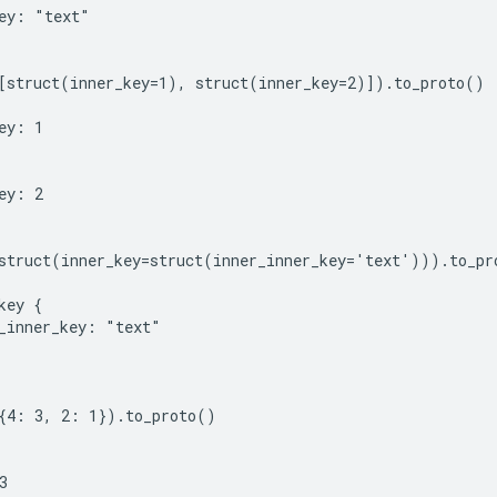
ey: "text"

[struct(inner_key=1), struct(inner_key=2)]).to_proto()

ey: 1

ey: 2

struct(inner_key=struct(inner_inner_key='text'))).to_pro
key {

_inner_key: "text"

{4: 3, 2: 1}).to_proto()


