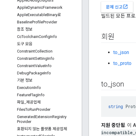
Apple
Debug
Outputs
open_in_new
문제 신고
Apple
Dynamic
Framework
Apple
Executable
Binary로
빌드된 모든 프로
Baseline
Profile
Provider
참조 정보
회원
Cc
Toolchain
Config
Info
도구 모음
Constraint
Collection
to_json
Constraint
Setting
Info
to_proto
Constraint
Value
Info
Debug
Package
Info
기본 정보
to
_
json
Execution
Info
Feature
Flag
Info
파일
_
제공업체
string
 Prot
Files
To
Run
Provider
Generated
Extension
Registry
Provider
지원 중단됨
. 이
호환되지 않는 플랫폼 제공업체
incompatible_