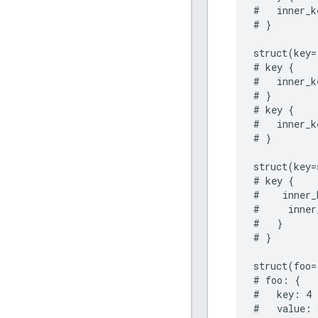
#   inner_k
# }

struct(key=
# key {

#   inner_k
# }

# key {

#   inner_k
# }

struct(key=
# key {

#    inner_
#     inner
#   }

# }

struct(foo=
# foo: {

#   key: 4

#   value: 3