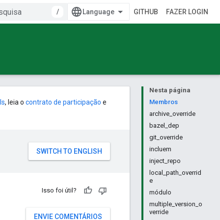
/
GITHUB
FAZER LOGIN
Nesta página
ls
, leia o
contrato de participação
e
Membros
archive_override
bazel_dep
git_override
incluem
inject_repo
local_path_overrid
e
Isso foi útil?
módulo
multiple_version_o
verride
ENVIE COMENTÁRIOS