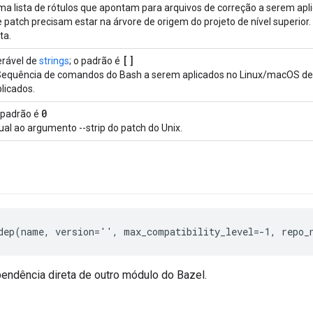
ma lista de rótulos que apontam para arquivos de correção a serem apl
 patch precisam estar na árvore de origem do projeto de nível superior
sta.
[]
erável de
strings
; o padrão é
 Sequência de comandos do Bash a serem aplicados no Linux/macOS de
licados.
0
 padrão é
ual ao argumento --strip do patch do Unix.
dep(name, version='', max_compatibility_level=-1, repo_
endência direta de outro módulo do Bazel.