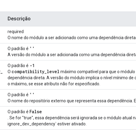
Descrição
required
O nome do módulo a ser adicionado como uma dependência direta
''
O padrão é
A versão do módulo a ser adicionada como uma dependência diret
-1
O padrão é
y
_
compatibility
_
level
O
máximo compatível para que o módulo
dependência direta. A versão do módulo implica o nível mínimo de
o máximo, se esse atributo não for especificado.
''
O padrão é
O nome do repositório externo que representa essa dependência. 
False
O padrão é
. Se for "true", essa dependência será ignorada se o módulo atual nã
ignore_dev_dependency` estiver ativado.