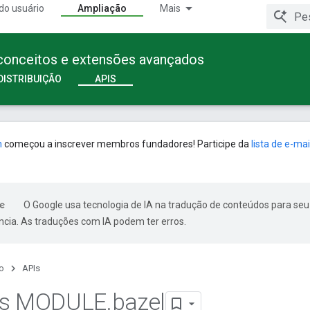
do usuário
Ampliação
Mais
 conceitos e extensões avançados
DISTRIBUIÇÃO
APIS
n
começou a inscrever membros fundadores! Participe da
lista de e-mai
O Google usa tecnologia de IA na tradução de conteúdos para seu
ncia. As traduções com IA podem ter erros.
o
APIs
os MODULE
.
bazel