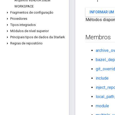
Arquivos VENDOR
.
bazel
WORKSPACE
INFORMAR UM
Fragmentos de configuração
Provedores
Métodos dispon
Tipos integrados
Módulos de nível superior
Membros
Principais tipos de dados da Starlark
Regras de repositório
archive_ov
bazel_dep
git_overri
include
inject_rep
local_path
module