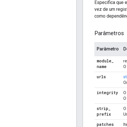
Especifica que e
vez de um regist
como dependênci
Parâmetros
Parâmetro
D
module
_
r
name
O
urls
st
Os
integrity
O
O
strip
_
O
prefix
Um
patches
It