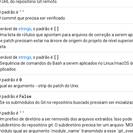
 URL do repositório Git remoto.
''
O padrão é
 commit que precisa ser verificado.
[]
terável de
strings
; o padrão é
ma lista de rótulos que apontam para arquivos de correção a serem ap
e patch precisam estar na árvore de origem do projeto de nível superio
ista.
[]
terável de
strings
; o padrão é
 Sequência de comandos do Bash a serem aplicados no Linux/macOS d
plicados.
0
O padrão é
gual ao argumento --strip do patch do Unix.
False
O padrão é
 Se os submódulos do Git no repositório buscado precisam ser inicializa
''
O padrão é
m prefixo de diretório a ser removido dos arquivos extraídos. Isso po
ubdiretório do repositório git. O subdiretório precisa ter um arquivo
ódulo igual ao argumento `module_name` transmitido a esse `git_over