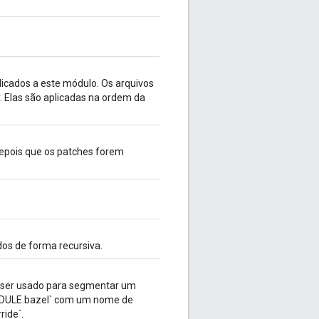
licados a este módulo. Os arquivos
r. Elas são aplicadas na ordem da
epois que os patches forem
dos de forma recursiva.
de ser usado para segmentar um
 `MODULE.bazel` com um nome de
ride`.