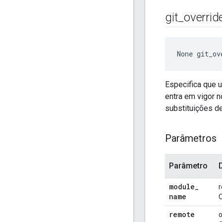
git
_
overrid
None
 git_ov
Especifica que 
entra em vigor 
substituições de
Parâmetros
Parâmetro
module
_
r
name
O
remote
o