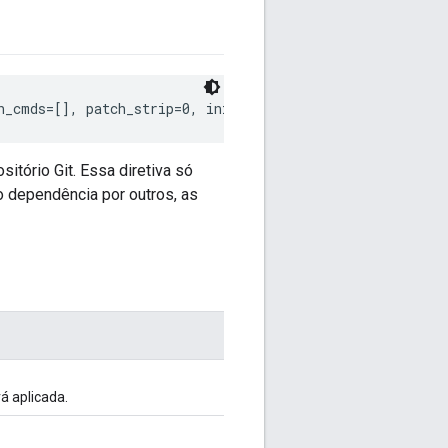
h_cmds=[], patch_strip=0, init_submodules=False, strip_
tório Git. Essa diretiva só
o dependência por outros, as
á aplicada.