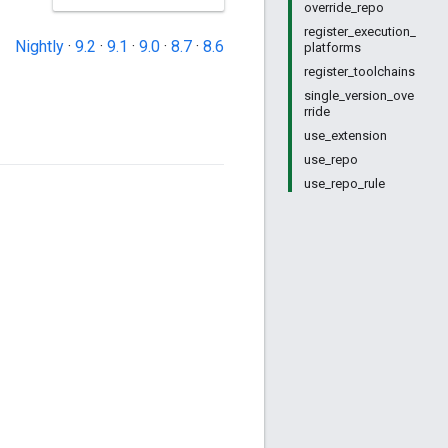
override_repo
register_execution_
Nightly
·
9.2
·
9.1
·
9.0
·
8.7
·
8.6
platforms
register_toolchains
single_version_ove
rride
use_extension
use_repo
use_repo_rule