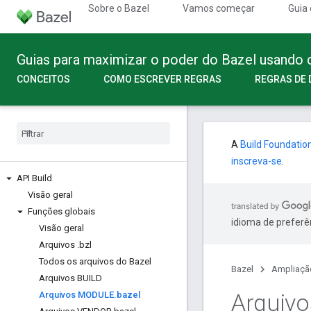
Sobre o Bazel
Vamos começar
Guia 
Guias para maximizar o poder do Bazel usando
CONCEITOS
COMO ESCREVER REGRAS
REGRAS DE 
A
Build Foundatio
inscreva-se
.
API Build
Visão geral
Funções globais
idioma de preferê
Visão geral
Arquivos
.
bzl
Todos os arquivos do Bazel
Bazel
Ampliaçã
Arquivos BUILD
Arquiv
Arquivos MODULE
.
bazel