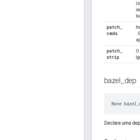
U
de
li
patch
_
It
cmds
.
ap
patch
_
O
strip
Ig
bazel
_
dep
None
 bazel_
Declara uma dep