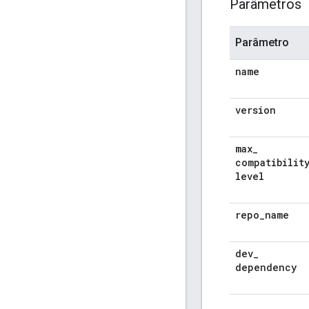
Parâmetros
Parâmetro
name
version
max
_
compatibilit
level
repo
_
name
dev
_
dependency