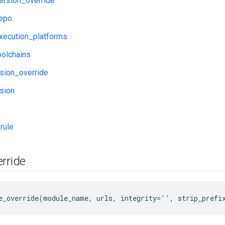
ersion_override
repo
xecution_platforms
oolchains
sion_override
sion
rule
rride
e_override(module_name, urls, integrity='', strip_prefi