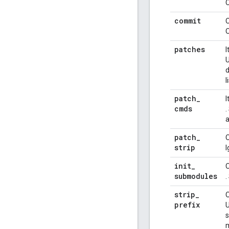
O
commit
O
patches
I
U
d
l
patch
_
I
cmds
.
a
patch
_
strip
I
init
_
submodules
.
strip
_
prefix
U
s
m