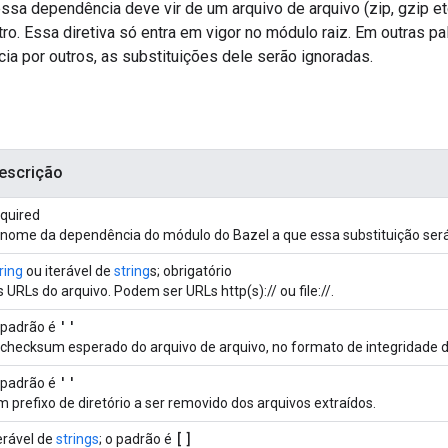
ssa dependência deve vir de um arquivo de arquivo (zip, gzip e
ro. Essa diretiva só entra em vigor no módulo raiz. Em outras p
a por outros, as substituições dele serão ignoradas.
escrição
equired
 nome da dependência do módulo do Bazel a que essa substituição será
ring
ou iterável de
string
s; obrigatório
 URLs do arquivo. Podem ser URLs http(s):// ou file://.
''
 padrão é
 checksum esperado do arquivo de arquivo, no formato de integridade 
''
 padrão é
 prefixo de diretório a ser removido dos arquivos extraídos.
[]
erável de
strings
; o padrão é