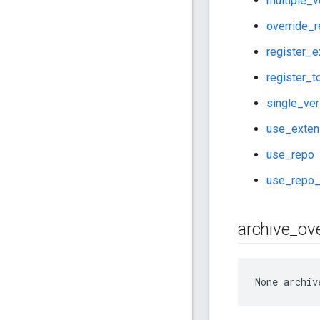
multiple_v
override_
register_e
register_t
single_ver
use_exten
use_repo
use_repo_
archive
_
ove
None
 archiv