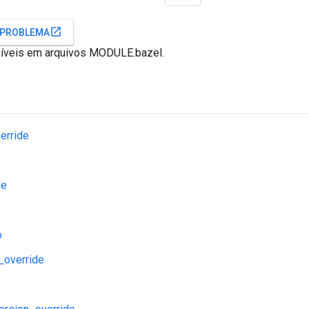
open_in_new
 PROBLEMA
íveis em arquivos MODULE.bazel.
erride
de
o
_override