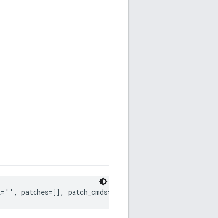
x='', patches=[], patch_cmds=[], patch_strip=0)