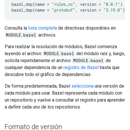
bazel_dep
(
name
=
"rules_cc"
,
version
=
"0.0.1"
)
bazel_dep
(
name
=
"protobuf"
,
version
=
"3.19.0"
)
Consulta la
lista completa
de directivas disponibles en
MODULE.bazel
archivos.
Para realizar la resolución de módulos, Bazel comienza
leyendo el archivo
MODULE.bazel
del módulo raíz y, luego,
solicita repetidamente el archivo
MODULE.bazel
de
cualquier dependencia de un
registro de Bazel
hasta que
descubre todo el gráfico de dependencias.
De forma predeterminada, Bazel
selecciona
una versión de
cada módulo para usar. Bazel representa cada módulo con
un repositorio y vuelve a consultar el registro para aprender
a definir cada uno de los repositorios.
Formato de versión