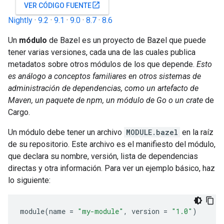
open_in_new
VER CÓDIGO FUENTE
Nightly
·
9.2
·
9.1
·
9.0
·
8.7
·
8.6
Un
módulo
de Bazel es un proyecto de Bazel que puede
tener varias versiones, cada una de las cuales publica
metadatos sobre otros módulos de los que depende.
Esto
es análogo a conceptos familiares en otros sistemas de
administración de dependencias, como un artefacto
de
Maven, un paquete
de npm, un módulo
de Go o un crate
de
Cargo.
Un módulo debe tener un archivo
MODULE.bazel
en la raíz
de su repositorio. Este archivo es el manifiesto del módulo,
que declara su nombre, versión, lista de dependencias
directas y otra información. Para ver un ejemplo básico, haz
lo siguiente:
module
(
name
=
"my-module"
,
version
=
"1.0"
)