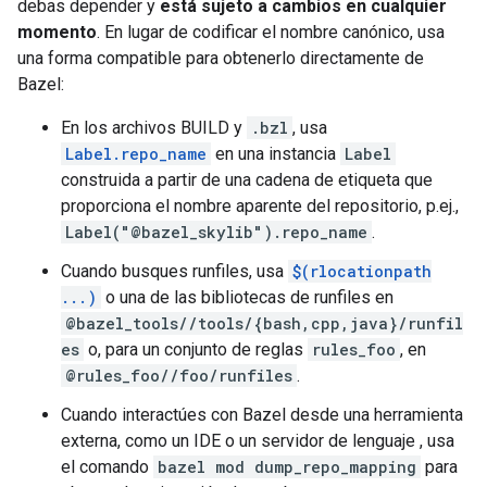
debas depender y
está sujeto a cambios en cualquier
momento
. En lugar de codificar el nombre canónico, usa
una forma compatible para obtenerlo directamente de
Bazel:
En los archivos BUILD y
.bzl
, usa
Label.repo_name
en una instancia
Label
construida a partir de una cadena de etiqueta que
proporciona el nombre aparente del repositorio, p.ej.,
Label("@bazel_skylib").repo_name
.
Cuando busques runfiles, usa
$(rlocationpath
...)
o una de las bibliotecas de runfiles en
@bazel_tools//tools/{bash,cpp,java}/runfil
es
o, para un conjunto de reglas
rules_foo
, en
@rules_foo//foo/runfiles
.
Cuando interactúes con Bazel desde una herramienta
externa, como un IDE o un servidor de lenguaje , usa
el comando
bazel mod dump_repo_mapping
para