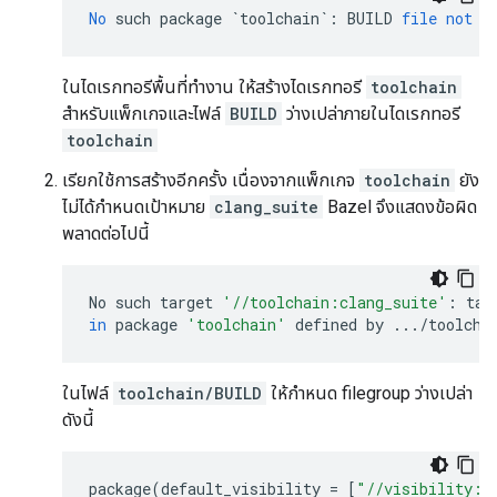
No
such
package
`toolchain`
:
BUILD
file
not
f
ในไดเรกทอรีพื้นที่ทำงาน ให้สร้างไดเรกทอรี
toolchain
สำหรับแพ็กเกจและไฟล์
BUILD
ว่างเปล่าภายในไดเรกทอรี
toolchain
เรียกใช้การสร้างอีกครั้ง เนื่องจากแพ็กเกจ
toolchain
ยัง
ไม่ได้กำหนดเป้าหมาย
clang_suite
Bazel จึงแสดงข้อผิด
พลาดต่อไปนี้
No
such
target
'//toolchain:clang_suite'
:
tar
in
package
'toolchain'
defined
by
.../
toolcha
ในไฟล์
toolchain/BUILD
ให้กำหนด filegroup ว่างเปล่า
ดังนี้
package
(
default_visibility
=
[
"//visibility:p