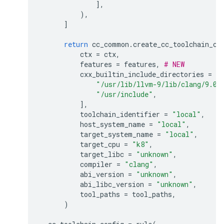
],
),
]
return
cc_common
.
create_cc_toolchain_co
ctx
=
ctx
,
features
=
features
,
# NEW
cxx_builtin_include_directories
=
[
"/usr/lib/llvm-9/lib/clang/9.0.
"/usr/include"
,
],
toolchain_identifier
=
"local"
,
host_system_name
=
"local"
,
target_system_name
=
"local"
,
target_cpu
=
"k8"
,
target_libc
=
"unknown"
,
compiler
=
"clang"
,
abi_version
=
"unknown"
,
abi_libc_version
=
"unknown"
,
tool_paths
=
tool_paths
,
)