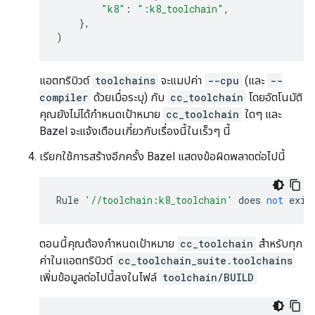
"k8"
:
":k8_toolchain"
,
},
)
แอตทริบิวต์
toolchains
จะแมปค่า
--cpu
(และ
--
compiler
ด้วยเมื่อระบุ) กับ
cc_toolchain
โดยอัตโนมัติ
คุณยังไม่ได้กำหนดเป้าหมาย
cc_toolchain
ใดๆ และ
Bazel จะแจ้งเตือนเกี่ยวกับเรื่องนี้ในเร็วๆ นี้
เรียกใช้การสร้างอีกครั้ง Bazel แสดงข้อผิดพลาดต่อไปนี้
Rule
'//toolchain:k8_toolchain'
does
not
exis
ตอนนี้คุณต้องกำหนดเป้าหมาย
cc_toolchain
สำหรับทุก
ค่าในแอตทริบิวต์
cc_toolchain_suite.toolchains
เพิ่มข้อมูลต่อไปนี้ลงในไฟล์
toolchain/BUILD