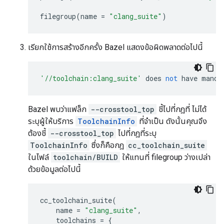
filegroup
(
name
=
"clang_suite"
)
เรียกใช้การสร้างอีกครั้ง Bazel แสดงข้อผิดพลาดต่อไปนี้
'//toolchain:clang_suite'
does
not
have
manda
Bazel พบว่าแฟล็ก
--crosstool_top
ชี้ไปที่กฎที่ ไม่ได้
ระบุผู้ให้บริการ
ToolchainInfo
ที่จำเป็น ดังนั้นคุณจึง
ต้องชี้
--crosstool_top
ไปที่กฎที่ระบุ
ToolchainInfo
ซึ่งก็คือกฎ
cc_toolchain_suite
ในไฟล์
toolchain/BUILD
ให้แทนที่ filegroup ว่างเปล่า
ด้วยข้อมูลต่อไปนี้
cc_toolchain_suite
(
name
=
"clang_suite"
,
toolchains
=
{