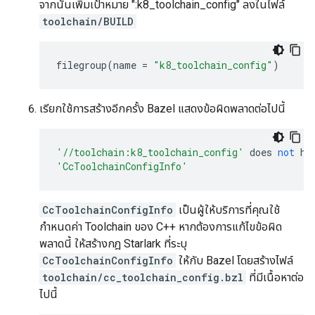
จากนั้นเพิ่มเป้าหมาย ":k8_toolchain_config" ลงในไฟล์
toolchain/BUILD
filegroup
(
name
=
"k8_toolchain_config"
)
เรียกใช้การสร้างอีกครั้ง Bazel แสดงข้อผิดพลาดต่อไปนี้
'//toolchain:k8_toolchain_config'
does
not
ha
'CcToolchainConfigInfo'
CcToolchainConfigInfo
เป็นผู้ให้บริการที่คุณใช้
กำหนดค่า Toolchain ของ C++ หากต้องการแก้ไขข้อผิด
พลาดนี้ ให้สร้างกฎ Starlark ที่ระบุ
CcToolchainConfigInfo
ให้กับ Bazel โดยสร้างไฟล์
toolchain/cc_toolchain_config.bzl
ที่มีเนื้อหาต่อ
ไปนี้