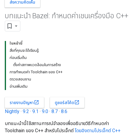
ส่งความคิดเห็น
บทแนะนำ Bazel: กำหนดค่าเชนเครื่องมือ C++
ในหน้านี้
สิ่งที่คุณจะได้เรียนรู้
ก่อนเริ่มต้น
ตั้งค่าสภาพแวดล้อมในการสร้าง
การกำหนดค่า Toolchain ของ C++
ตรวจสอบงาน
อ่านเพิ่มเติม
open_in_new
open_in_new
รายงานปัญหา
ดูซอร์สโค้ด
Nightly
·
9.2
·
9.1
·
9.0
·
8.7
·
8.6
บทแนะนำนี้ใช้สถานการณ์จำลองเพื่ออธิบายวิธีกำหนดค่า
Toolchain ของ C++ สำหรับโปรเจ็กต์
โดยอิงตามโปรเจ็กต์ C++