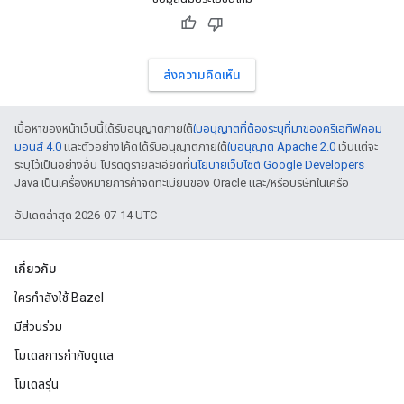
ส่งความคิดเห็น
เนื้อหาของหน้าเว็บนี้ได้รับอนุญาตภายใต้
ใบอนุญาตที่ต้องระบุที่มาของครีเอทีฟคอม
มอนส์ 4.0
และตัวอย่างโค้ดได้รับอนุญาตภายใต้
ใบอนุญาต Apache 2.0
เว้นแต่จะ
ระบุไว้เป็นอย่างอื่น โปรดดูรายละเอียดที่
นโยบายเว็บไซต์ Google Developers
Java เป็นเครื่องหมายการค้าจดทะเบียนของ Oracle และ/หรือบริษัทในเครือ
อัปเดตล่าสุด 2026-07-14 UTC
เกี่ยวกับ
ใครกำลังใช้ Bazel
มีส่วนร่วม
โมเดลการกำกับดูแล
โมเดลรุ่น