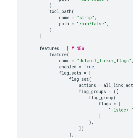
),
tool_path
(
name
=
"strip"
,
path
=
"/bin/false"
,
),
]
features
=
[
# NEW
feature
(
name
=
"default_linker_flags"
,
enabled
=
True
,
flag_sets
=
[
flag_set
(
actions
=
all_link_actio
flag_groups
=
([
flag_group
(
flags
=
[
"-lstdc++"
,
],
),
]),
),