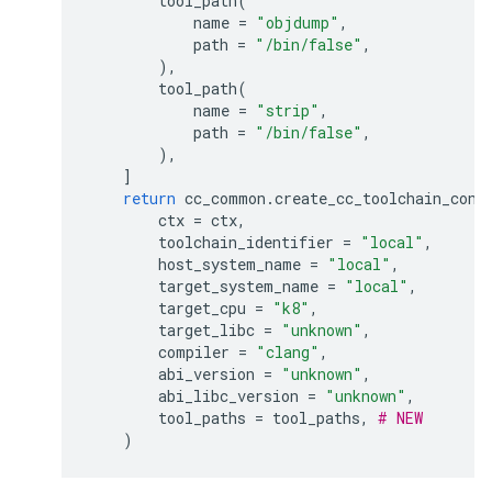
tool_path
(
name
=
"objdump"
,
path
=
"/bin/false"
,
),
tool_path
(
name
=
"strip"
,
path
=
"/bin/false"
,
),
]
return
cc_common
.
create_cc_toolchain_conf
ctx
=
ctx
,
toolchain_identifier
=
"local"
,
host_system_name
=
"local"
,
target_system_name
=
"local"
,
target_cpu
=
"k8"
,
target_libc
=
"unknown"
,
compiler
=
"clang"
,
abi_version
=
"unknown"
,
abi_libc_version
=
"unknown"
,
tool_paths
=
tool_paths
,
# NEW
)