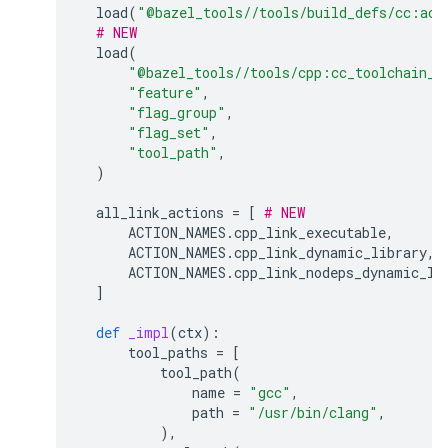
load
(
"@bazel_tools//tools/build_defs/cc:act
# NEW
load
(
"@bazel_tools//tools/cpp:cc_toolchain_c
"feature"
,
"flag_group"
,
"flag_set"
,
"tool_path"
,
)
all_link_actions
=
[
# NEW
ACTION_NAMES
.
cpp_link_executable
,
ACTION_NAMES
.
cpp_link_dynamic_library
,
ACTION_NAMES
.
cpp_link_nodeps_dynamic_li
]
def
_impl
(
ctx
):
tool_paths
=
[
tool_path
(
name
=
"gcc"
,
path
=
"/usr/bin/clang"
,
),