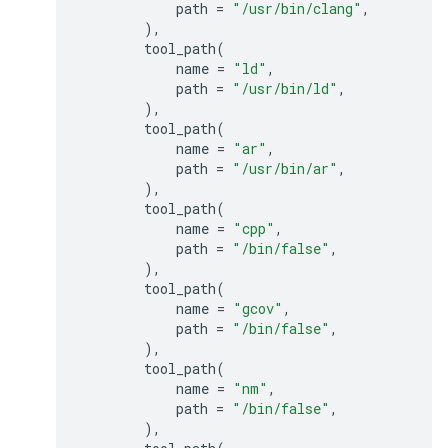
path
=
"/usr/bin/clang"
,
),
tool_path
(
name
=
"ld"
,
path
=
"/usr/bin/ld"
,
),
tool_path
(
name
=
"ar"
,
path
=
"/usr/bin/ar"
,
),
tool_path
(
name
=
"cpp"
,
path
=
"/bin/false"
,
),
tool_path
(
name
=
"gcov"
,
path
=
"/bin/false"
,
),
tool_path
(
name
=
"nm"
,
path
=
"/bin/false"
,
),