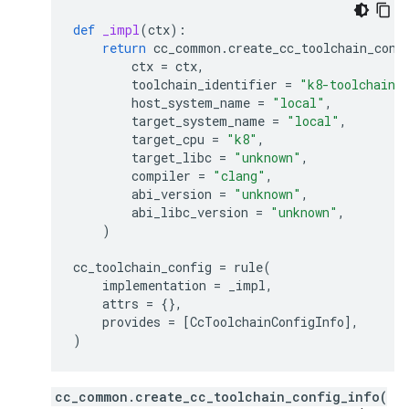
def
_impl
(
ctx
):
return
cc_common
.
create_cc_toolchain_conf
ctx
=
ctx
,
toolchain_identifier
=
"k8-toolchain"
host_system_name
=
"local"
,
target_system_name
=
"local"
,
target_cpu
=
"k8"
,
target_libc
=
"unknown"
,
compiler
=
"clang"
,
abi_version
=
"unknown"
,
abi_libc_version
=
"unknown"
,
)
cc_toolchain_config
=
rule
(
implementation
=
_impl
,
attrs
=
{},
provides
=
[
CcToolchainConfigInfo
],
)
cc_common.create_cc_toolchain_config_info(