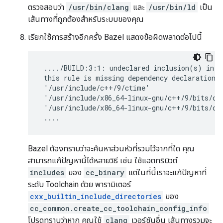
ตรวจสอบว่า
/usr/bin/clang
และ
/usr/bin/ld
เป็น
เส้นทางที่ถูกต้องสำหรับระบบของคุณ
เรียกใช้การสร้างอีกครั้ง Bazel แสดงข้อผิดพลาดต่อไปนี้
 ..../BUILD:3:1: undeclared inclusion(s) in r
 this rule is missing dependency declarations 
 '/usr/include/c++/9/ctime'

 '/usr/include/x86_64-linux-gnu/c++/9/bits/c++
 '/usr/include/x86_64-linux-gnu/c++/9/bits/os_
Bazel ต้องทราบว่าจะค้นหาส่วนหัวที่รวมไว้จากที่ใด คุณ
สามารถแก้ปัญหานี้ได้หลายวิธี เช่น ใช้แอตทริบิวต์
includes
ของ
cc_binary
แต่ในที่นี้เราจะแก้ปัญหาที่
ระดับ Toolchain ด้วย พารามิเตอร์
cxx_builtin_include_directories
ของ
cc_common.create_cc_toolchain_config_info
โปรดทราบว่าหาก คุณใช้
clang
เวอร์ชันอื่น เส้นทางรวมจะ