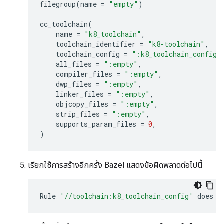
filegroup
(
name
=
"empty"
)
cc_toolchain
(
name
=
"k8_toolchain"
,
toolchain_identifier
=
"k8-toolchain"
,
toolchain_config
=
":k8_toolchain_config"
all_files
=
":empty"
,
compiler_files
=
":empty"
,
dwp_files
=
":empty"
,
linker_files
=
":empty"
,
objcopy_files
=
":empty"
,
strip_files
=
":empty"
,
supports_param_files
=
0
,
)
เรียกใช้การสร้างอีกครั้ง Bazel แสดงข้อผิดพลาดต่อไปนี้
Rule
'//toolchain:k8_toolchain_config'
does
n