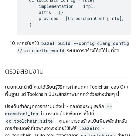
cc_toolchain_config
=
rule
(
implementation
=
_impl
,
attrs
=
{},
provides
=
[
CcToolchainConfigInfo
],
)
หากเรียกใช้
bazel build --config=clang_config
//main:hello-world
ระบบควรสร้างโค้ดได้ในที่สุด
ตรวจสอบงาน
ในบทแนะนำนี้ คุณได้เรียนรู้วิธีการกำหนดค่า Toolchain ของ C++
พื้นฐาน แต่ Toolchain มีประสิทธิภาพมากกว่าตัวอย่างง่ายๆ นี้
ประเด็นสำคัญที่ควรทราบมีดังนี้: - คุณต้องระบุแฟล็ก
--
crosstool_top
ในบรรทัดคำสั่งซึ่งควร ชี้ไปที่
cc_toolchain_suite
- คุณสามารถสร้างแป้นพิมพ์ลัดสำหรับ
การกำหนดค่าที่เฉพาะเจาะจงโดยใช้ไฟล์
.bazelrc
-
cc_toolchain_suite อาจแสดงรายการ
cc_toolchains
สำหรับ