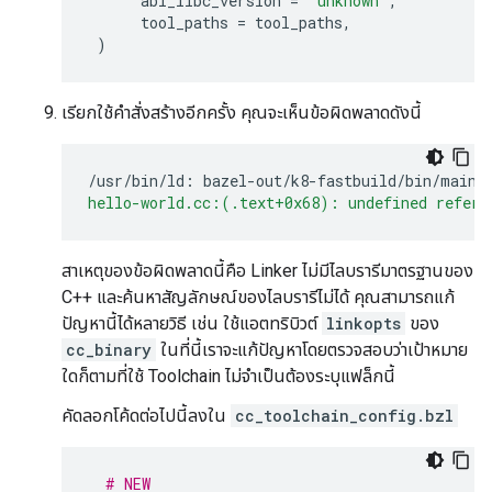
abi_libc_version
=
"unknown"
,
tool_paths
=
tool_paths
,
)
เรียกใช้คำสั่งสร้างอีกครั้ง คุณจะเห็นข้อผิดพลาดดังนี้
/usr/bin/ld: bazel-out/k8-fastbuild/bin/main/
hello-world.cc:(.text+0x68): undefined refere
สาเหตุของข้อผิดพลาดนี้คือ Linker ไม่มีไลบรารีมาตรฐานของ
C++ และค้นหาสัญลักษณ์ของไลบรารีไม่ได้ คุณสามารถแก้
ปัญหานี้ได้หลายวิธี เช่น ใช้แอตทริบิวต์
linkopts
ของ
cc_binary
ในที่นี้เราจะแก้ปัญหาโดยตรวจสอบว่าเป้าหมาย
ใดก็ตามที่ใช้ Toolchain ไม่จำเป็นต้องระบุแฟล็กนี้
คัดลอกโค้ดต่อไปนี้ลงใน
cc_toolchain_config.bzl
# NEW