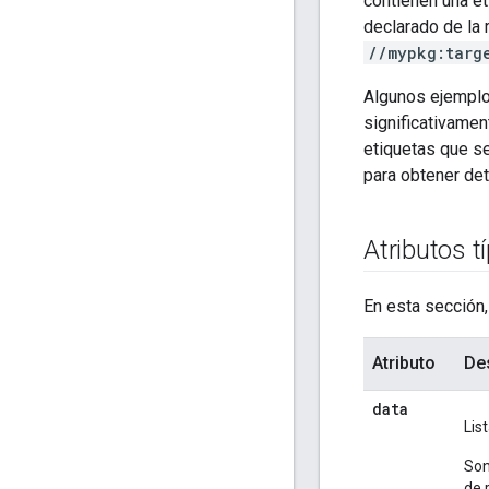
contienen una e
declarado de la 
//mypkg:targ
Algunos ejemplo
significativamen
etiquetas que se
para obtener det
Atributos t
En esta sección,
Atributo
De
data
Lis
Son
de 