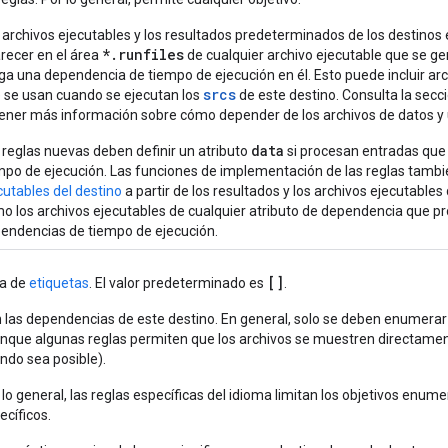
 archivos ejecutables y los resultados predeterminados de los destinos 
*.runfiles
recer en el área
de cualquier archivo ejecutable que se gen
ga una dependencia de tiempo de ejecución en él. Esto puede incluir arc
srcs
 se usan cuando se ejecutan los
de este destino. Consulta la secc
ener más información sobre cómo depender de los archivos de datos y 
data
 reglas nuevas deben definir un atributo
si procesan entradas que 
mpo de ejecución. Las funciones de implementación de las reglas tamb
cutables del destino
a partir de los resultados y los archivos ejecutables
o los archivos ejecutables de cualquier atributo de dependencia que p
endencias de tiempo de ejecución.
[]
ta de
etiquetas
. El valor predeterminado es
.
 las dependencias de este destino. En general, solo se deben enumerar l
nque algunas reglas permiten que los archivos se muestren directame
ndo sea posible).
 lo general, las reglas específicas del idioma limitan los objetivos enu
ecíficos.