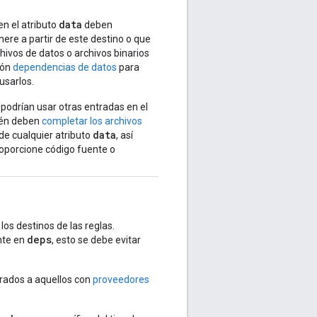
data
en el atributo
deben
ere a partir de este destino o que
hivos de datos o archivos binarios
ión
dependencias de datos
para
usarlos.
podrían usar otras entradas en el
ién deben
completar los archivos
data
 de cualquier atributo
, así
roporcione código fuente o
os destinos de las reglas.
deps
nte en
, esto se debe evitar
merados a aquellos con
proveedores