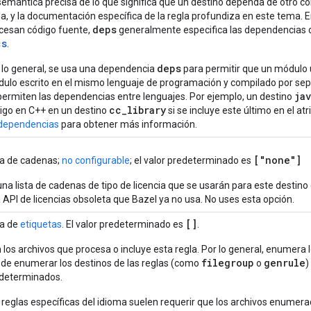
semántica precisa de lo que significa que un destino dependa de otro c
la, y la documentación específica de la regla profundiza en este tema. E
deps
cesan código fuente,
generalmente especifica las dependencias d
cs
.
deps
 lo general, se usa una dependencia
para permitir que un módulo 
ulo escrito en el mismo lenguaje de programación y compilado por se
jav
permiten las dependencias entre lenguajes. Por ejemplo, un destino
cc_library
igo en C++ en un destino
si se incluye este último en el at
dependencias
para obtener más información.
["none"]
ta de cadenas;
no configurable
; el valor predeterminado es
una lista de cadenas de tipo de licencia que se usarán para este destino 
 API de licencias obsoleta que Bazel ya no usa. No uses esta opción.
[]
ta de
etiquetas
. El valor predeterminado es
.
 los archivos que procesa o incluye esta regla. Por lo general, enumera 
filegroup
genrule
de enumerar los destinos de las reglas (como
o
)
determinados.
 reglas específicas del idioma suelen requerir que los archivos enume