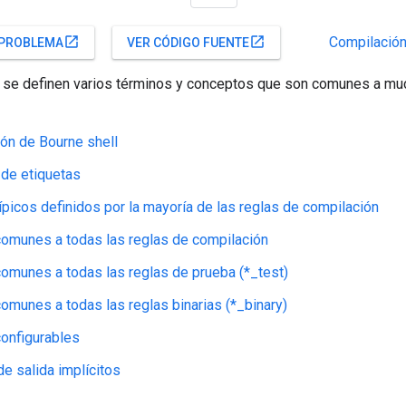
Compilación
open_in_new
open_in_new
 PROBLEMA
VER CÓDIGO FUENTE
, se definen varios términos y conceptos que son comunes a mu
ón de Bourne shell
de etiquetas
típicos definidos por la mayoría de las reglas de compilación
comunes a todas las reglas de compilación
comunes a todas las reglas de prueba (*_test)
comunes a todas las reglas binarias (*_binary)
configurables
de salida implícitos