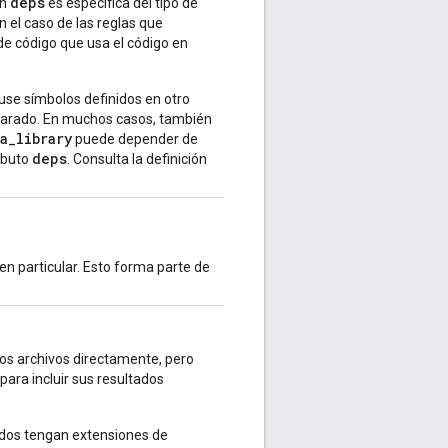
deps
on
es específica del tipo de
n el caso de las reglas que
e código que usa el código en
use símbolos definidos en otro
parado. En muchos casos, también
a_library
puede depender de
deps
ributo
. Consulta la definición
en particular. Esto forma parte de
los archivos directamente, pero
 para incluir sus resultados
rados tengan extensiones de