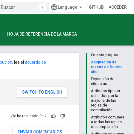
/
GITHUB
ACCEDER
HOJA DE REFERENCIA DE LA MARCA
En esta página
ribución
, lee el
acuerdo de
Asignación de
tokens de Bourne
shell
Expansión de
etiquetas
Atributos típicos
definidos por la
mayoría de las
reglas de
compilación
¿Te ha resultado útil?
Atributos comunes
a todas las reglas
de compilación
ENVIAR COMENTARIOS
Atributos comunes