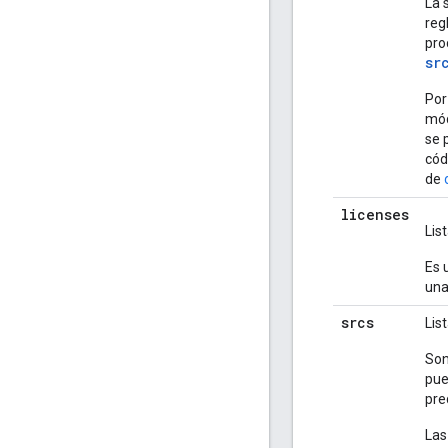
La 
reg
pro
sr
Por
mód
se 
cód
de
licenses
Lis
Es 
una
srcs
Lis
Son
pue
pre
Las