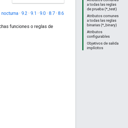
a todas las reglas
de prueba (*_test)
 nocturna
·
9.2
·
9.1
·
9.0
·
8.7
·
8.6
Atributos comunes
a todas las reglas
binarias (*_binary)
chas funciones o reglas de
Atributos
configurables
Objetivos de salida
implícitos