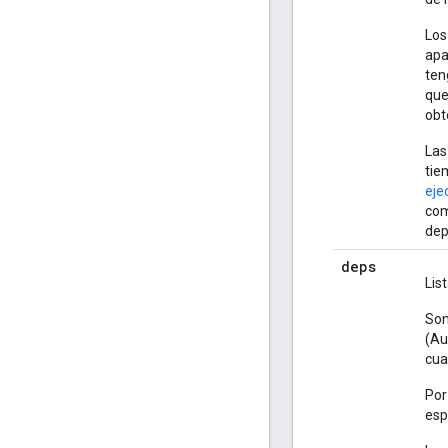
Los
apa
ten
que
obt
Las
tie
eje
com
dep
deps
Lis
Son
(Au
cua
Por
esp