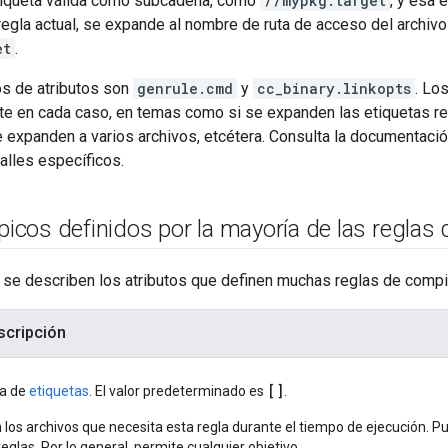
tiqueta válida como subcadena, como
//mypkg:target
, y esa 
regla actual, se expande al nombre de ruta de acceso del archiv
et
.
s de atributos son
genrule.cmd
y
cc_binary.linkopts
. Lo
te en cada caso, en temas como si se expanden las etiquetas rel
 expanden a varios archivos, etcétera. Consulta la documentació
alles específicos.
ípicos definidos por la mayoría de las reglas
 se describen los atributos que definen muchas reglas de compil
scripción
[]
ta de
etiquetas
. El valor predeterminado es
.
 los archivos que necesita esta regla durante el tiempo de ejecución. 
reglas. Por lo general, permite cualquier objetivo.