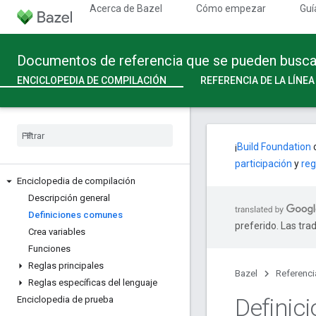
Acerca de Bazel
Cómo empezar
Guí
Documentos de referencia que se pueden buscar 
ENCICLOPEDIA DE COMPILACIÓN
REFERENCIA DE LA LÍNE
¡
Build Foundation
c
participación
y
reg
Enciclopedia de compilación
Descripción general
Definiciones comunes
preferido. Las tra
Crea variables
Funciones
Reglas principales
Bazel
Referenci
Reglas específicas del lenguaje
Definic
Enciclopedia de prueba