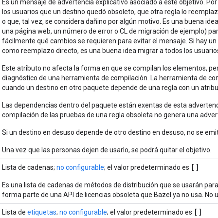
Es un mensaje de advertencia explicativo asociado a este objetivo. Por l
los usuarios que un destino quedó obsoleto, que otra regla lo reempla
o que, tal vez, se considera dañino por algún motivo. Es una buena idea
una página web, un número de error o CL de migración de ejemplo) pa
fácilmente qué cambios se requieren para evitar el mensaje. Si hay u
como reemplazo directo, es una buena idea migrar a todos los usuarios 
Este atributo no afecta la forma en que se compilan los elementos, pe
diagnóstico de una herramienta de compilación. La herramienta de co
cuando un destino en otro paquete depende de una regla con un atrib
Las dependencias dentro del paquete están exentas de esta advertencia
compilación de las pruebas de una regla obsoleta no genera una adver
Si un destino en desuso depende de otro destino en desuso, no se emi
Una vez que las personas dejen de usarlo, se podrá quitar el objetivo.
[]
Lista de cadenas;
no configurable
; el valor predeterminado es
Es una lista de cadenas de métodos de distribución que se usarán para e
forma parte de una API de licencias obsoleta que Bazel ya no usa. No 
[]
Lista de
etiquetas
;
no configurable
; el valor predeterminado es