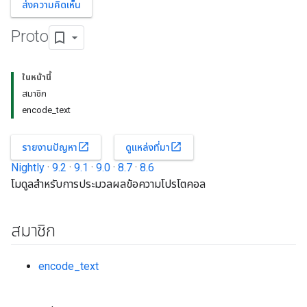
ส่งความคิดเห็น
Proto
ในหน้านี้
สมาชิก
encode_text
open_in_new
open_in_new
รายงานปัญหา
ดูแหล่งที่มา
Nightly
·
9.2
·
9.1
·
9.0
·
8.7
·
8.6
โมดูลสำหรับการประมวลผลข้อความโปรโตคอล
สมาชิก
encode_text