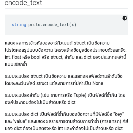
encode
_
text
string
 proto.encode_text(x)
แสดงผลการเข้ารหัสของอาร์กิวเมนต์ struct เป็นข้อความ
โปรโตคอลรูปแบบข้อความ โครงสร้างข้อมูลต้องประกอบด้วยสตริง,
int, float หรือ bool หรือ struct, ลำดับ และ dict ของประเภทเหล่านี้
แบบเรียกซ้ำ
ระบบจะแปลง struct เป็นข้อความ และแสดงผลฟิลด์ตามลำดับชื่อ
โดยจะละเว้นฟิลด์ struct แต่ละรายการที่มีค่าเป็น None
ระบบจะแปลงลำดับ (เช่น รายการหรือ Tuple) เป็นฟิลด์ที่ซ้ำกัน โดย
องค์ประกอบต้องไม่เป็นลำดับหรือ dict
ระบบจะแปลง dict เป็นฟิลด์ที่ซ้ำกันของข้อความที่มีฟิลด์ชื่อ "key"
และ "value" และแสดงผลรายการตามลำดับการทำซ้ำ (การแทรก) คีย์
ของ dict ต้องเป็นสตริงหรือ int และค่าต้องไม่เป็นลำดับหรือ dict