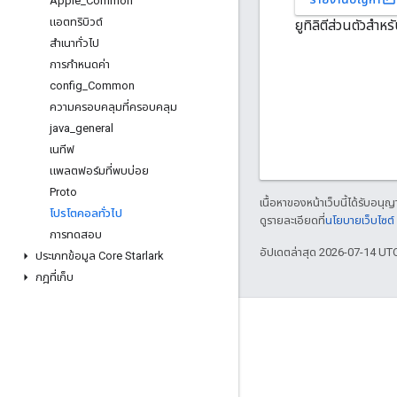
Apple
_
Common
แอตทริบิวต์
ยูทิลิตีส่วนตัวสำห
สําเนาทั่วไป
การกำหนดค่า
config
_
Common
ความครอบคลุมที่ครอบคลุม
java
_
general
เนทีฟ
แพลตฟอร์มที่พบบ่อย
Proto
เนื้อหาของหน้าเว็บนี้ได้รับอนุ
โปรโตคอลทั่วไป
ดูรายละเอียดที่
นโยบายเว็บไซต
การทดสอบ
อัปเดตล่าสุด 2026-07-14 UT
ประเภทข้อมูล Core Starlark
กฎที่เก็บ
เกี่ยวกับ
ใครกำลังใช้ Bazel
มีส่วนร่วม