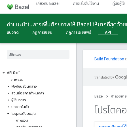
เกี่ยวกับ Bazel
การเริ่มต้นใช้งาน
คู่มือผู้ใช้
คําแนะนําในการเพิ่มศักยภาพให้ Bazel ให้มากที่สุดด้ว
แนวคิด
กฎการเขียน
กฎการเผยแพร่
API
Build Foundation
เ
API บิวด์
ภาพรวม
ฟังก์ชันส่วนกลาง
ส่วนย่อยการกําหนดค่า
Bazel
กําลังขยาย
ผู้ให้บริการ
โปรโตคอล
ประเภทในตัว
โมดูลระดับบนสุด
ภาพรวม
open_in_new
รายงานปัญหา