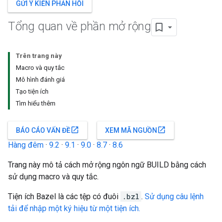
GỬI Ý KIẾN PHẢN HỒI
Tổng quan về phần mở rộng
Trên trang này
Macro và quy tắc
Mô hình đánh giá
Tạo tiện ích
Tìm hiểu thêm
open_in_new
open_in_new
BÁO CÁO VẤN ĐỀ
XEM MÃ NGUỒN
Hàng đêm
·
9.2
·
9.1
·
9.0
·
8.7
·
8.6
Trang này mô tả cách mở rộng ngôn ngữ BUILD bằng cách
sử dụng macro và quy tắc.
Tiện ích Bazel là các tệp có đuôi
.bzl
.
Sử dụng câu lệnh
tải để nhập một ký hiệu từ một tiện ích.