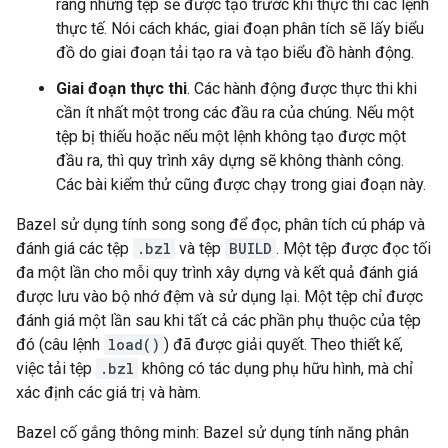
ràng những tệp sẽ được tạo trước khi thực thi các lệnh
thực tế. Nói cách khác, giai đoạn phân tích sẽ lấy biểu
đồ do giai đoạn tải tạo ra và tạo biểu đồ hành động.
Giai đoạn thực thi
. Các hành động được thực thi khi
cần ít nhất một trong các đầu ra của chúng. Nếu một
tệp bị thiếu hoặc nếu một lệnh không tạo được một
đầu ra, thì quy trình xây dựng sẽ không thành công.
Các bài kiểm thử cũng được chạy trong giai đoạn này.
Bazel sử dụng tính song song để đọc, phân tích cú pháp và
đánh giá các tệp
.bzl
và tệp
BUILD
. Một tệp được đọc tối
đa một lần cho mỗi quy trình xây dựng và kết quả đánh giá
được lưu vào bộ nhớ đệm và sử dụng lại. Một tệp chỉ được
đánh giá một lần sau khi tất cả các phần phụ thuộc của tệp
đó (câu lệnh
load()
) đã được giải quyết. Theo thiết kế,
việc tải tệp
.bzl
không có tác dụng phụ hữu hình, mà chỉ
xác định các giá trị và hàm.
Bazel cố gắng thông minh: Bazel sử dụng tính năng phân