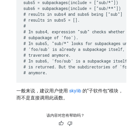
subs5 = subpackages(include = ["sub/*"])

subs6 = subpackages(include = ["sub/**"])

# results in subs4 and subs6 being ["sub"]

# results in subs5 = [].

#

# In subs4, expression "sub" checks whether 'f
# subpackage of 'foo').

# In subs5, "sub/*" looks for subpackages unde
# 'foo/sub' is already a subpackage itself, th
# traversed anymore.

# In subs6, 'foo/sub' is a subpackage itself a
# is returned. But the subdirectories of 'foo/
一般来说，建议用户使用
skylib
的“子软件包”模块，
而不是直接调用此函数。
该内容对您有帮助吗？