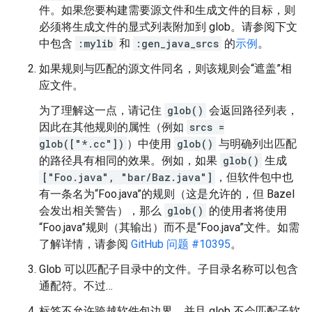
件。如果您要构建需要源文件和生成文件的目标，则
必须将生成文件的显式列表附加到 glob。请参阅下文
中包含
:mylib
和
:gen_java_srcs
的
示例
。
如果规则与匹配的源文件同名，则该规则会“遮盖”相
应文件。
为了理解这一点，请记住
glob()
会返回路径列表，
因此在其他规则的属性（例如
srcs =
glob(["*.cc"])
）中使用
glob()
与明确列出匹配
的路径具有相同的效果。例如，如果
glob()
生成
["Foo.java", "bar/Baz.java"]
，但软件包中也
有一条名为“Foo.java”的规则（这是允许的，但 Bazel
会发出相关警告），那么
glob()
的使用者将使用
“Foo.java”规则（其输出）而不是“Foo.java”文件。如需
了解详情，请参阅
GitHub 问题 #10395
。
Glob 可以匹配子目录中的文件。子目录名称可以包含
通配符。不过…
标签不允许跨越软件包边界，并且 glob 不会匹配子软