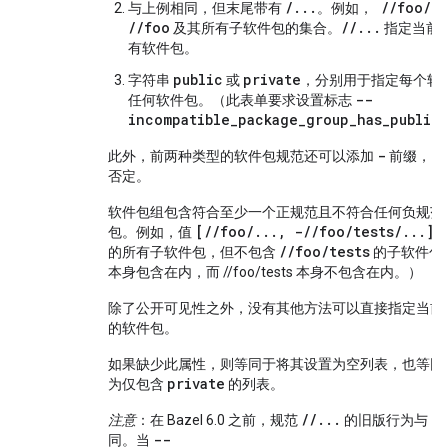
/...
//foo/..
与上例相同，但末尾带有
。例如，
//foo
//...
及其所有子软件包的集合。
指定当前
有软件包。
public
private
字符串
或
，分别用于指定每个软
--
任何软件包。（此表单要求设置标志
incompatible_package_group_has_public_
-
此外，前两种类型的软件包规范还可以添加
前缀，以
否定。
软件包组包含符合至少一个正规范且不符合任何负规范
[//foo/..., -//foo/tests/...]
包。例如，值
//foo/tests
的所有子软件包，但不包含
的子软件包
本身包含在内，而 //foo/tests 本身不包含在内。）
除了公开可见性之外，没有其他方法可以直接指定当前
的软件包。
如果缺少此属性，则等同于将其设置为空列表，也等同
private
为仅包含
的列表。
//...
pu
注意
：在 Bazel 6.0 之前，规范
的旧版行为与
--
同。当