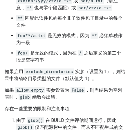
xxx/bar/yyy/zzz/a.txt
或
bar/a.txt
（请注
意，
**
也与零个段匹配）或
bar/zzz/a.txt
**
匹配此软件包的每个非子软件包子目录中的每个
文件
foo**/a.txt
是无效的模式，因为
**
必须单独作
为一段
foo/
是无效的模式，因为在
/
之后定义的第二个
段是空字符串
如果启用
exclude_directories
实参（设置为 1），则结
果中将省略目录类型的文件（默认值为 1）。
如果
allow_empty
实参设置为
False
，则当结果为空列
表时，
glob
函数会出错。
存在一些重要的限制和注意事项：
由于
glob()
在 BUILD 文件评估期间运行，因此
glob()
仅匹配源树中的文件，而从不匹配生成的文