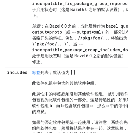
incompatible_fix_package_group_reporoot_
于启用状态时（这是 Bazel 6.0 之后的默认设置），
正。
bazel quer
注意
：在 Bazel 6.0 之前，当此属性作为
output=proto
--output=xml
（或
）的一部分进行
//pkg/foo/...
省略开头的斜杠。例如，
将输出为
\"pkg/foo/...\"
--
。当
incompatible_package_group_includes_doub
处于启用状态时（这是 Bazel 6.0 之后的默认设置）
修正。
includes
[]
标签
列表；默认值为
此软件包组中包含的其他软件包组。
此属性中的标签必须引用其他软件包组。 被引用软件
包被视为此软件包组的一部分。这是传递性的 - 如果软
b
b
c
c
软件包组
，而
包含软件包组
，那么
中的每个软
的成员。
如果与否定软件包规范一起使用，请注意，系统会先独
组的软件包集，然后将结果合并在一起。这意味着，一