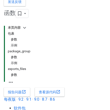
发送反馈
函数
本页内容
包裹
参数
示例
package_group
参数
示例
exports_files
参数
open_in_new
open_in_new
报告问题
查看源代码
每夜版
·
9.2
·
9.1
·
9.0
·
8.7
·
8.6
软件包