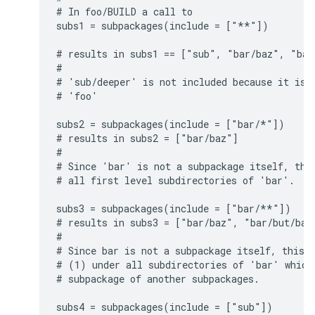
# In foo/BUILD a call to

subs1 = subpackages(include = ["**"])

# results in subs1 == ["sub", "bar/baz", "bar/
#

# 'sub/deeper' is not included because it is a
# 'foo'

subs2 = subpackages(include = ["bar/*"])

# results in subs2 = ["bar/baz"]

#

# Since 'bar' is not a subpackage itself, this
# all first level subdirectories of 'bar'.

subs3 = subpackages(include = ["bar/**"])

# results in subs3 = ["bar/baz", "bar/but/bad"
#

# Since bar is not a subpackage itself, this l
# (1) under all subdirectories of 'bar' which 
# subpackage of another subpackages.

subs4 = subpackages(include = ["sub"])
