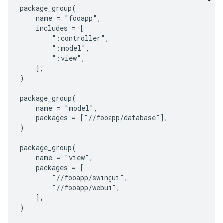
package_group(

    name = "fooapp",

    includes = [

        ":controller",

        ":model",

        ":view",

    ],

)

package_group(

    name = "model",

    packages = ["//fooapp/database"],

)

package_group(

    name = "view",

    packages = [

        "//fooapp/swingui",

        "//fooapp/webui",

    ],

)
