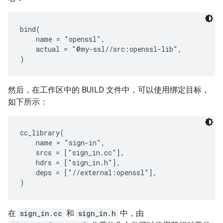
bind(

    name = "openssl",

    actual = "@my-ssl//src:openssl-lib",

然后，在工作区中的 BUILD 文件中，可以使用绑定目标，
如下所示：
cc_library(

    name = "sign-in",

    srcs = ["sign_in.cc"],

    hdrs = ["sign_in.h"],

    deps = ["//external:openssl"],

在
sign_in.cc
和
sign_in.h
中，由