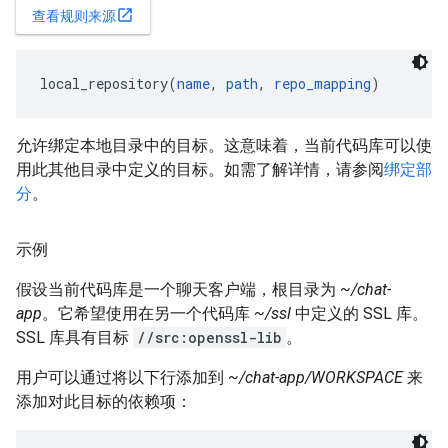
open_in_new
查看规则来源
local_repository(
name
, 
path
, 
repo_mapping
)
允许绑定本地目录中的目标。这意味着，当前代码库可以使
用此其他目录中定义的目标。如需了解详情，请参阅
绑定部
分
。
示例
假设当前代码库是一个聊天客户端，根目录为
~/chat-
app
。它希望使用在另一个代码库
~/ssl
中定义的 SSL 库。
SSL 库具有目标
//src:openssl-lib
。
用户可以通过将以下行添加到
~/chat-app/WORKSPACE
来
添加对此目标的依赖项：