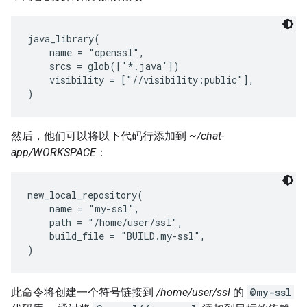
java_library(

    name = "openssl",

    srcs = glob(['*.java'])

    visibility = ["//visibility:public"],

然后，他们可以将以下代码行添加到
~/chat-
app/WORKSPACE
：
new_local_repository(

    name = "my-ssl",

    path = "/home/user/ssl",

    build_file = "BUILD.my-ssl",

此命令将创建一个符号链接到
/home/user/ssl
的
@my-ssl