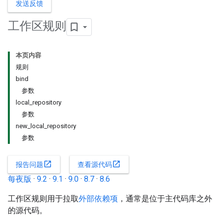
发送反馈
工作区规则
本页内容
规则
bind
参数
local_repository
参数
new_local_repository
参数
open_in_new
open_in_new
报告问题
查看源代码
每夜版
·
9.2
·
9.1
·
9.0
·
8.7
·
8.6
工作区规则用于拉取
外部依赖项
，通常是位于主代码库之外
的源代码。