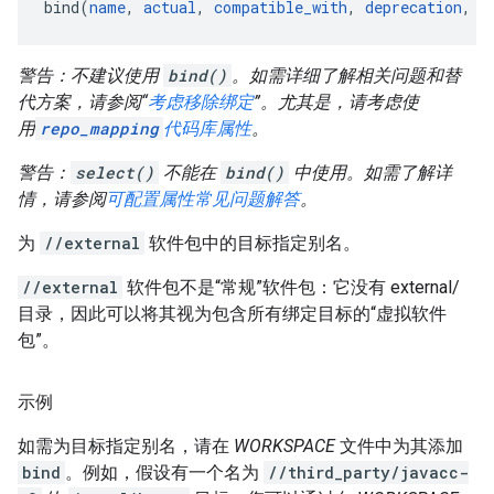
bind(
name
, 
actual
, 
compatible_with
, 
deprecation
, 
d
警告：不建议使用
bind()
。如需详细了解相关问题和替
代方案，请参阅“
考虑移除绑定
”。尤其是，请考虑使
用
repo_mapping
代码库属性
。
警告：
select()
不能在
bind()
中使用。如需了解详
情，请参阅
可配置属性常见问题解答
。
为
//external
软件包中的目标指定别名。
//external
软件包不是“常规”软件包：它没有 external/
目录，因此可以将其视为包含所有绑定目标的“虚拟软件
包”。
示例
如需为目标指定别名，请在
WORKSPACE
文件中为其添加
bind
。例如，假设有一个名为
//third_party/javacc-