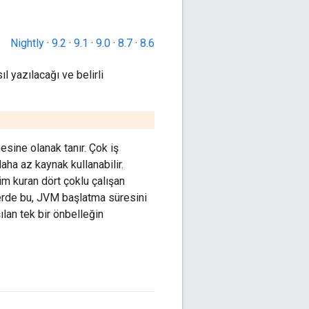
Nightly
·
9.2
·
9.1
·
9.0
·
8.7
·
8.6
ıl yazılacağı ve belirli
mesine olanak tanır. Çok iş
aha az kaynak kullanabilir.
şim kuran dört çoklu çalışan
illerde bu, JVM başlatma süresini
ılan tek bir önbelleğin