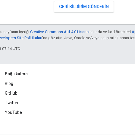
GERI BILDIRIM GÖNDERIN
bu sayfanın içeriği
Creative Commons Atıf 4.0 Lisansı
altında ve kod örnekleri
A
elopers Site Politikaları
'na göz atın. Java, Oracle ve/veya satış ortaklarının tesc
6-07-14 UTC.
Bağlı kalma
Blog
GitHub
Twitter
YouTube