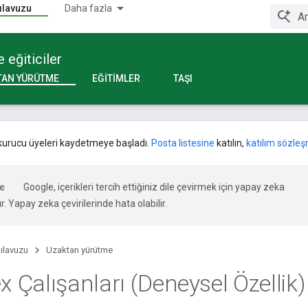
kılavuzu
Daha fazla
 eğiticiler
TAN YÜRÜTME
EĞITIMLER
TAŞI
 kurucu üyeleri kaydetmeye başladı.
Posta listesine
katılın,
katılım sözleş
Google, içerikleri tercih ettiğiniz dile çevirmek için yapay zeka
ır. Yapay zeka çevirilerinde hata olabilir.
kılavuzu
Uzaktan yürütme
x Çalışanları (Deneysel Özellik)