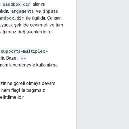
i
sandbox_dir
alanını
ıdır.
arguments
ve
inputs
andbox_dir
ile ilgilidir. Çalışan,
kuyacak şekilde çevirmeli ve tüm
a bağımsız değişkenlerde (ör.
supports-multiplex-
ir. Bazel,
--
dinamik yürütmeyle kullanılırsa
 dizinine göreli olmaya devam
a, hem flagfile bağımsız
lirtilmelidir.