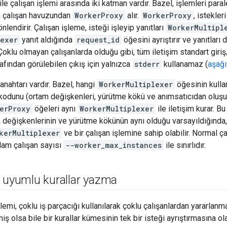
e çalışan işlemi arasında iki katman vardır. Bazel, işlemleri paralel
in çalışan havuzundan
WorkerProxy
alır.
WorkerProxy
, istekler
nlendirir. Çalışan işleme, isteği işleyip yanıtları
WorkerMultipl
lexer
yanıt aldığında
request_id
öğesini ayrıştırır ve yanıtları
 Çoklu olmayan çalışanlarda olduğu gibi, tüm iletişim standart giri
arafından görülebilen çıkış için yalnızca
stderr
kullanamaz (
aşağı
 anahtarı vardır. Bazel, hangi
WorkerMultiplexer
öğesinin kullan
kodunu (ortam değişkenleri, yürütme kökü ve anımsatıcıdan oluşur
erProxy
öğeleri aynı
WorkerMultiplexer
ile iletişim kurar. B
 değişkenlerinin ve yürütme kökünün aynı olduğu varsayıldığında
kerMultiplexer
ve bir çalışan işlemine sahip olabilir. Normal ç
lam çalışan sayısı
--worker_max_instances
ile sınırlıdır.
n uyumlu kurallar yazma
şlemi, çoklu iş parçacığı kullanılarak çoklu çalışanlardan yararlanma
miş olsa bile bir kurallar kümesinin tek bir isteği ayrıştırmasına ola