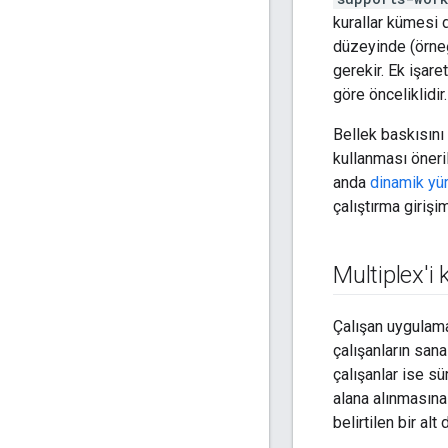
kurallar kümesi 
düzeyinde (örne
gerekir. Ek işar
göre önceliklidir
Bellek baskısını
kullanması öneri
anda
dinamik yü
çalıştırma girişi
Multiplex'i
Çalışan uygulamal
çalışanların sana
çalışanlar ise sü
alana alınmasına
belirtilen bir a