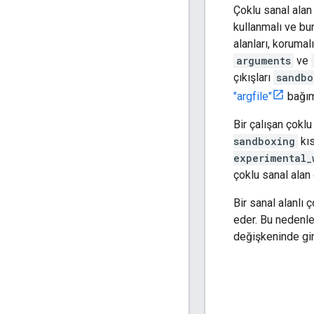
Çoklu sanal alan
kullanmalı ve bu
alanları, korumal
arguments
ve
çıkışları
sandbo
"argfile"
bağıms
Bir çalışan çokl
sandboxing
kı
experimental_
çoklu sanal alan 
Bir sanal alanlı 
eder. Bu nedenle
değişkeninde gi