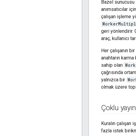
Bazel sunucusu il
anımsatıcılar iç
çalışan işleme yö
WorkerMultip
geri yönlendirir.
araç, kullanıcı t
Her çalışanın bir
anahtarın karma 
sahip olan
Work
çağrısında ortam
yalnızca bir
Wor
olmak üzere top
Çoklu yayı
Kuralın çalışan i
fazla istek birik