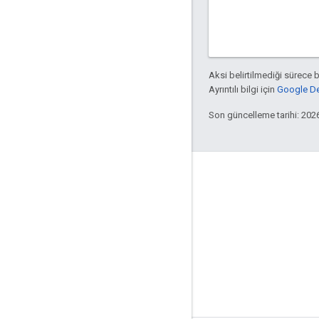
Aksi belirtilmediği sürece 
Ayrıntılı bilgi için
Google Dev
Son güncelleme tarihi: 202
Hakkında
Kimler Bazel kullanıyor?
Katkıda bulunun
Yönetim modeli
Sürüm modeli
Marka kuralları