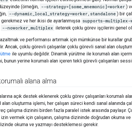
düzeyinde (örneğin,
--strategy=[some_mnemonic]=worker
) v
ğin,
--dynamic_local_strategy=worker,standalone
) bir ça
et gerekmez ve her ikisi de ayarlanmışsa
supports-multiplex-
.
--noworker_multiplex
ileterek çoklu görev işçilerini genel ol
 azaltmak ve performansı artırmak için mümkünse bir kurallar gru
lir. Ancak, çoklu görevli çalışanlar çoklu görevli sanal alan oluş
rütme
ile uyumlu değildir. Dinamik yürütme ile korumalı alan içerm
mi, bunun yerine korumalı alan içeren tekli görevli çalışanları sessi
 korumalı alana alma
arına açık destek eklenerek çoklu görev çalışanları korumalı alana
l alan oluşturma işlemi, her çalışan süreci kendi sanal alanında çalış
reç çalışma dizinini birden fazla paralel istek arasında paylaşır. Ç
 izin vermek için çalışanın, çalışma dizininde doğrudan okuma ve
lt dizinde okuma ve yazmayı desteklemesi gerekir.