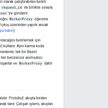
 olarak çalıştırabilen belirli
i
request_id
ile birlikte sırayla
exer
'ye gönderir.
 doğru
WorkerProxy
öğesine
ş/çıkış üzerinden yapılır ancak
ya bakın
).
ılacağını belirlemek için
) kullanır. Aynı karma koda
u nedenle, tek bir Bazel
, her benzersiz anımsatıcı
alışanlar ve
WorkerProxy
dahil
lıdır. Protobuf, akışta birden
nak tanır. Çalışan işlemi, akıştan