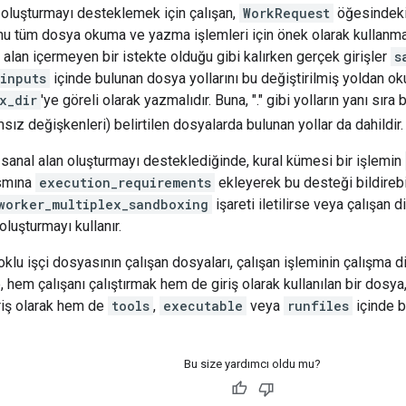
 oluşturmayı desteklemek için çalışan,
WorkRequest
öğesindek
nu tüm dosya okuma ve yazma işlemleri için önek olarak kullanmal
ı alan içermeyen bir istekte olduğu gibi kalırken gerçek girişler
s
inputs
içinde bulunan dosya yollarını bu değiştirilmiş yoldan o
x_dir
'ye göreli olarak yazmalıdır. Buna, "." gibi yolların yanı sır
ız değişkenleri) belirtilen dosyalarda bulunan yollar da dahildir.
u sanal alan oluşturmayı desteklediğinde, kural kümesi bir işlemin
smına
execution_requirements
ekleyerek bu desteği bildirebil
worker_multiplex_sandboxing
işareti iletilirse veya çalışan 
oluşturmayı kullanır.
çoklu işçi dosyasının çalışan dosyaları, çalışan işleminin çalışma
, hem çalışanı çalıştırmak hem de giriş olarak kullanılan bir dosy
riş olarak hem de
tools
,
executable
veya
runfiles
içinde be
Bu size yardımcı oldu mu?