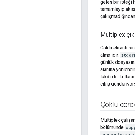
gelen bir isteği h
tamamlayıp akışa 
çakışmadığından) 
Multiplex çık
Çoklu ekranlı sin
almalıdır.
stder
günlük dosyasına
alanına yönlendir
takdirde, kullanı
çıkış gönderiyors
Çoklu görevl
Multiplex çalışan
bölümünde
sup
supports-wor