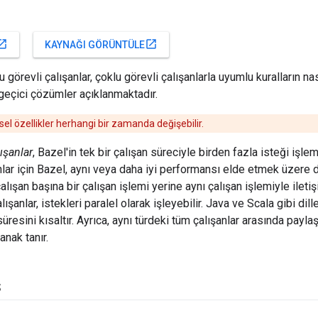
_in_new
open_in_new
KAYNAĞI GÖRÜNTÜLE
 görevli çalışanlar, çoklu görevli çalışanlarla uyumlu kuralların nas
 geçici çözümler açıklanmaktadır.
l özellikler herhangi bir zamanda değişebilir.
ışanlar
, Bazel'in tek bir çalışan süreciyle birden fazla isteği işle
nlar için Bazel, aynı veya daha iyi performansı elde etmek üzere d
alışan başına bir çalışan işlemi yerine aynı çalışan işlemiyle ileti
çalışanlar, istekleri paralel olarak işleyebilir. Java ve Scala gibi d
resini kısaltır. Ayrıca, aynı türdeki tüm çalışanlar arasında paylaş
anak tanır.
ş