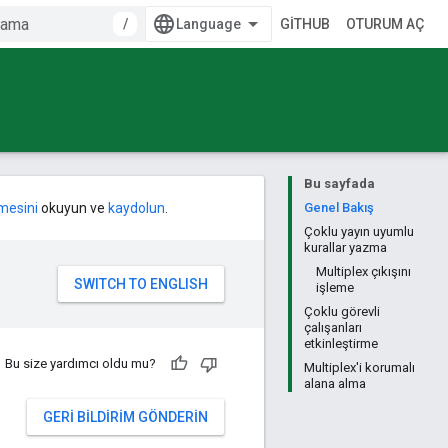
/
GITHUB
OTURUM AÇ
Bu sayfada
mesini
okuyun ve
kaydolun
.
Genel Bakış
Çoklu yayın uyumlu
kurallar yazma
Multiplex çıkışını
işleme
Çoklu görevli
çalışanları
etkinleştirme
Bu size yardımcı oldu mu?
Multiplex'i korumalı
alana alma
GERI BILDIRIM GÖNDERIN