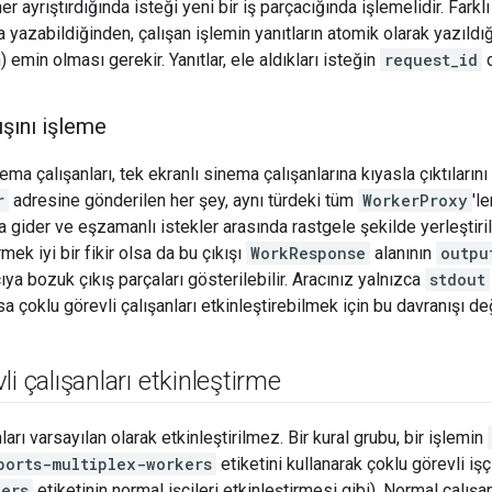
er ayrıştırdığında isteği yeni bir iş parçacığında işlemelidir. Farklı
yazabildiğinden, çalışan işlemin yanıtların atomik olarak yazıldığ
emin olması gerekir. Yanıtlar, ele aldıkları isteğin
request_id
d
ışını işleme
ema çalışanları, tek ekranlı sinema çalışanlarına kıyasla çıktılarını
r
adresine gönderilen her şey, aynı türdeki tüm
WorkerProxy
'l
 gider ve eşzamanlı istekler arasında rastgele şekilde yerleştiril
mek iyi bir fikir olsa da bu çıkışı
WorkResponse
alanının
outpu
cıya bozuk çıkış parçaları gösterilebilir. Aracınız yalnızca
stdout
a çoklu görevli çalışanları etkinleştirebilmek için bu davranışı de
i çalışanları etkinleştirme
ları varsayılan olarak etkinleştirilmez. Bir kural grubu, bir işlemin
ports-multiplex-workers
etiketini kullanarak çoklu görevli işçil
kers
etiketinin normal işçileri etkinleştirmesi gibi). Normal çalışan