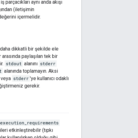
 iş parçacıkları aynı anda akışı
ından (iletişimin
eğerini içermelidir.
 daha dikkatli bir şekilde ele
er arasında paylaşılan tek bir
ir.
stdout
alanını
stderr
t
alanında toplamayın. Aksi
veya
stderr
'ye kullanıcı odaklı
ğiştirmeniz gerekir.
execution_requirements
eri etkinleştirebilir (tıpkı
lar kullanılırken olduğu gibi,