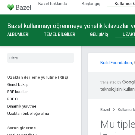
Bazel hakkında
Başlangıç
Kullanıcı 
Bazel kullanmayı öğrenmeye yönelik kılavuzlar ve
ALBÜMLERI
TEMEL BILGILER
GELIŞMIŞ
UZAK
Build Foundation
,
Uzaktan derleme yürütme (RBE)
Genel bakış
teknolojisini kullan
RBE kuralları
RBE CI
Dinamik yürütme
Bazel
Kullanıcı 
Uzaktan önbelleğe alma
Multiple
Sorun giderme