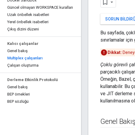
Docker Sandbox
Güncel olmayan WORKSPACE kuralları
Uzak önbellek isabetleri
open
SORUN BILDIR
Yerel önbellek isabetleri
Çıkış dizini düzeni
Bu sayfada, çoklu
sınırlamalar için
Kalıcı çalışanlar
Genel bakış
Dikkat:
Deneyse
Multiplex çalışanları
Çoklu görevli çal
Çalışan oluşturma
parçacıklı çalışa
Örneğin, Bazel, ç
Derleme Etkinlik Protokolü
kullanabilir. Bu 
Genel bakış
ve JIT derleme sü
BEP örnekleri
kullanılmasına ol
BEP sözlüğü
Genel Bakı