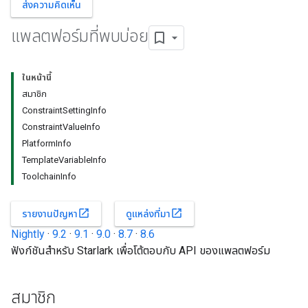
ส่งความคิดเห็น
แพลตฟอร์มที่พบบ่อย
ในหน้านี้
สมาชิก
ConstraintSettingInfo
ConstraintValueInfo
PlatformInfo
TemplateVariableInfo
ToolchainInfo
open_in_new
open_in_new
รายงานปัญหา
ดูแหล่งที่มา
Nightly
·
9.2
·
9.1
·
9.0
·
8.7
·
8.6
ฟังก์ชันสำหรับ Starlark เพื่อโต้ตอบกับ API ของแพลตฟอร์ม
สมาชิก