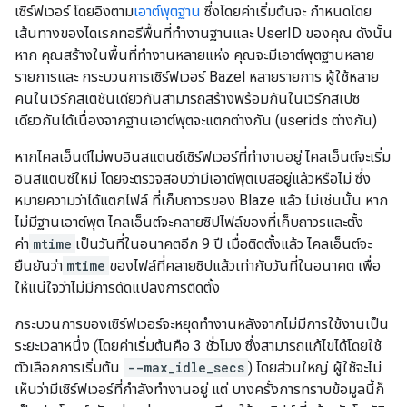
เซิร์ฟเวอร์ โดยอิงตาม
เอาต์พุตฐาน
ซึ่งโดยค่าเริ่มต้นจะ กำหนดโดย
เส้นทางของไดเรกทอรีพื้นที่ทำงานฐานและ UserID ของคุณ ดังนั้น
หาก คุณสร้างในพื้นที่ทำงานหลายแห่ง คุณจะมีเอาต์พุตฐานหลาย
รายการและ กระบวนการเซิร์ฟเวอร์ Bazel หลายรายการ ผู้ใช้หลาย
คนในเวิร์กสเตชันเดียวกันสามารถสร้างพร้อมกันในเวิร์กสเปซ
เดียวกันได้เนื่องจากฐานเอาต์พุตจะแตกต่างกัน (userids ต่างกัน)
หากไคลเอ็นต์ไม่พบอินสแตนซ์เซิร์ฟเวอร์ที่ทำงานอยู่ ไคลเอ็นต์จะเริ่ม
อินสแตนซ์ใหม่ โดยจะตรวจสอบว่ามีเอาต์พุตเบสอยู่แล้วหรือไม่ ซึ่ง
หมายความว่าได้แตกไฟล์ ที่เก็บถาวรของ Blaze แล้ว ไม่เช่นนั้น หาก
ไม่มีฐานเอาต์พุต ไคลเอ็นต์จะคลายซิปไฟล์ของที่เก็บถาวรและตั้ง
ค่า
mtime
เป็นวันที่ในอนาคตอีก 9 ปี เมื่อติดตั้งแล้ว ไคลเอ็นต์จะ
ยืนยันว่า
mtime
ของไฟล์ที่คลายซิปแล้วเท่ากับวันที่ในอนาคต เพื่อ
ให้แน่ใจว่าไม่มีการดัดแปลงการติดตั้ง
กระบวนการของเซิร์ฟเวอร์จะหยุดทำงานหลังจากไม่มีการใช้งานเป็น
ระยะเวลาหนึ่ง (โดยค่าเริ่มต้นคือ 3 ชั่วโมง ซึ่งสามารถแก้ไขได้โดยใช้
ตัวเลือกการเริ่มต้น
--max_idle_secs
) โดยส่วนใหญ่ ผู้ใช้จะไม่
เห็นว่ามีเซิร์ฟเวอร์ที่กำลังทำงานอยู่ แต่ บางครั้งการทราบข้อมูลนี้ก็