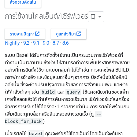
ส่งความคิดเห็น
การใช้งานไคลเอ็นต์
/
เซิร์ฟเวอร์
open_in_new
open_in_new
รายงานปัญหา
ดูแหล่งที่มา
Nightly
·
9.2
·
9.1
·
9.0
·
8.7
·
8.6
ระบบ Bazel ได้รับการติดตั้งใช้งานเป็นกระบวนการเซิร์ฟเวอร์ที่
ทำงานเป็นเวลานาน ซึ่งช่วยให้สามารถทำการเพิ่มประสิทธิภาพหลาย
อย่างที่การติดตั้งใช้งานแบบกลุ่มทำไม่ได้ เช่น การแคชไฟล์ BUILD,
กราฟการอ้างอิง และข้อมูลเมตาอื่นๆ จากการ บิลด์หนึ่งไปยังอีกบิ
ลด์หนึ่ง ซึ่งจะช่วยปรับปรุงความเร็วของการสร้างแบบเพิ่ม และช่วย
ให้คำสั่งต่างๆ เช่น
build
และ
query
ใช้แคชเดียวกันของแพ็ก
เกจที่โหลดแล้วได้ ทำให้การค้นหารวดเร็วมาก เซิร์ฟเวอร์แต่ละเครื่อง
จัดการการเรียกใช้ได้ครั้งละ 1 รายการเท่านั้น การเรียกใช้พร้อมกัน
เพิ่มเติมจะถูกบล็อกหรือล้มเหลวอย่างรวดเร็ว (ดู
--
block_for_lock
)
เมื่อเรียกใช้
bazel
คุณจะเรียกใช้ไคลเอ็นต์ ไคลเอ็นต์จะค้นหา