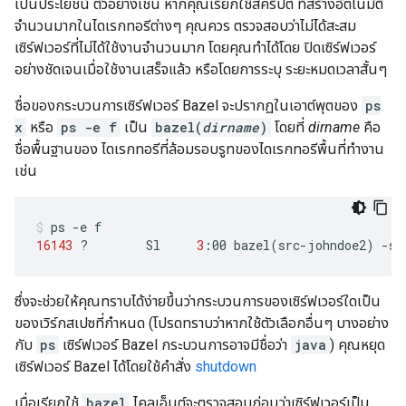
เป็นประโยชน์ ตัวอย่างเช่น หากคุณเรียกใช้สคริปต์ ที่สร้างอัตโนมัติ
จำนวนมากในไดเรกทอรีต่างๆ คุณควร ตรวจสอบว่าไม่ได้สะสม
เซิร์ฟเวอร์ที่ไม่ได้ใช้งานจำนวนมาก โดยคุณทำได้โดย ปิดเซิร์ฟเวอร์
อย่างชัดเจนเมื่อใช้งานเสร็จแล้ว หรือโดยการระบุ ระยะหมดเวลาสั้นๆ
ชื่อของกระบวนการเซิร์ฟเวอร์ Bazel จะปรากฏในเอาต์พุตของ
ps
x
หรือ
ps -e f
เป็น
bazel(
dirname
)
โดยที่
dirname
คือ
ชื่อพื้นฐานของ ไดเรกทอรีที่ล้อมรอบรูทของไดเรกทอรีพื้นที่ทำงาน
เช่น
ps
-e
16143
?
Sl
3
:00
bazel
(
src-johndoe2
)
-se
ซึ่งจะช่วยให้คุณทราบได้ง่ายขึ้นว่ากระบวนการของเซิร์ฟเวอร์ใดเป็น
ของเวิร์กสเปซที่กำหนด (โปรดทราบว่าหากใช้ตัวเลือกอื่นๆ บางอย่าง
กับ
ps
เซิร์ฟเวอร์ Bazel กระบวนการอาจมีชื่อว่า
java
) คุณหยุด
เซิร์ฟเวอร์ Bazel ได้โดยใช้คำสั่ง
shutdown
เมื่อเรียกใช้
bazel
ไคลเอ็นต์จะตรวจสอบก่อนว่าเซิร์ฟเวอร์เป็น