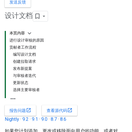
发送反馈
设计文档
本页内容
进行设计审核的原因
贡献者工作流程
编写设计文档
创建拉取请求
发布新提案
与审核者迭代
更新状态
选择主要审核者
open_in_new
open_in_new
报告问题
查看源代码
Nightly
·
9.2
·
9.1
·
9.0
·
8.7
·
8.6
如果您计划添加、更改或移除面向用户的功能，或者对