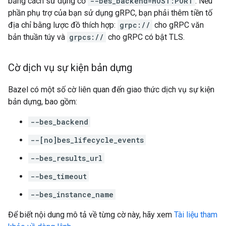
bằng cách sử dụng cờ
--bes_backend=HOST:PORT
. Nếu
phần phụ trợ của bạn sử dụng gRPC, bạn phải thêm tiền tố
địa chỉ bằng lược đồ thích hợp:
grpc://
cho gRPC văn
bản thuần túy và
grpcs://
cho gRPC có bật TLS.
Cờ dịch vụ sự kiện bản dựng
Bazel có một số cờ liên quan đến giao thức dịch vụ sự kiện
bản dựng, bao gồm:
--bes_backend
--[no]bes_lifecycle_events
--bes_results_url
--bes_timeout
--bes_instance_name
Để biết nội dung mô tả về từng cờ này, hãy xem
Tài liệu tham