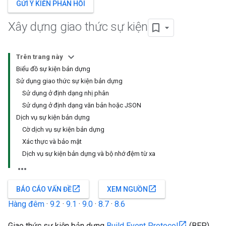
GỬI Ý KIẾN PHẢN HỒI
Xây dựng giao thức sự kiện
Trên trang này
Biểu đồ sự kiện bản dựng
Sử dụng giao thức sự kiện bản dựng
Sử dụng ở định dạng nhị phân
Sử dụng ở định dạng văn bản hoặc JSON
Dịch vụ sự kiện bản dựng
Cờ dịch vụ sự kiện bản dựng
Xác thực và bảo mật
Dịch vụ sự kiện bản dựng và bộ nhớ đệm từ xa
open_in_new
open_in_new
BÁO CÁO VẤN ĐỀ
XEM NGUỒN
Hàng đêm
·
9.2
·
9.1
·
9.0
·
8.7
·
8.6
Giao thức sự kiện bản dựng
Build Event Protocol
(BEP)