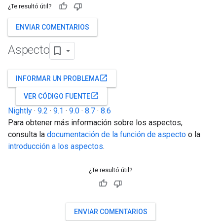
¿Te resultó útil?
ENVIAR COMENTARIOS
Aspecto
open_in_new
INFORMAR UN PROBLEMA
open_in_new
VER CÓDIGO FUENTE
Nightly
·
9.2
·
9.1
·
9.0
·
8.7
·
8.6
Para obtener más información sobre los aspectos,
consulta la
documentación de la función de aspecto
o la
introducción a los aspectos
.
¿Te resultó útil?
ENVIAR COMENTARIOS