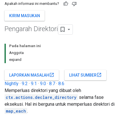
Apakah informasi ini membantu?
KIRIM MASUKAN
Pengarah Direktori
Pada halaman ini
Anggota
expand
open_in_new
open_in_new
LAPORKAN MASALAH
LIHAT SUMBER
Nightly
·
9.2
·
9.1
·
9.0
·
8.7
·
8.6
Memperluas direktori yang dibuat oleh
ctx.actions.declare_directory
selama fase
eksekusi. Hal ini berguna untuk memperluas direktori di
map_each
.