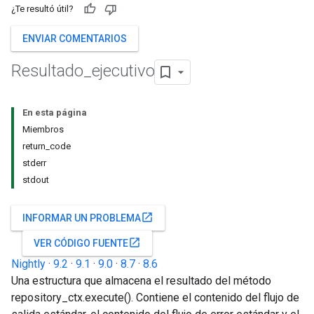
¿Te resultó útil?
ENVIAR COMENTARIOS
Resultado
_
ejecutivo
En esta página
Miembros
return_code
stderr
stdout
open_in_new
INFORMAR UN PROBLEMA
open_in_new
VER CÓDIGO FUENTE
Nightly
·
9.2
·
9.1
·
9.0
·
8.7
·
8.6
Una estructura que almacena el resultado del método
repository_ctx.execute(). Contiene el contenido del flujo de