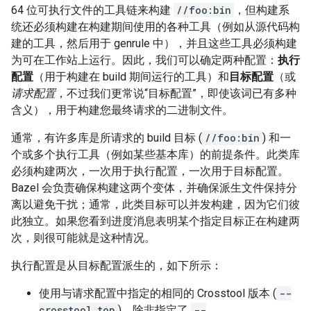
64 位可执行文件的工具链来构建
//foo:bin
，但构建系
统还必须构建在构建期间使用的各种工具（例如从源代码构
建的工具，然后用于 genrule 中），并且这些工具必须构建
为可在工作站上运行。因此，我们可以确定两种配置：
执行
配置
（用于构建在 build 期间运行的工具）和
目标配置
（或
请求配置
，不过我们更常说“目标配置”，即使该词已有多种
含义），用于构建您最终请求的二进制文件。
通常，有许多库是所请求的 build 目标 (
//foo:bin
) 和一
个或多个执行工具（例如某些基本库）的前提条件。此类库
必须构建两次，一次用于执行配置，一次用于目标配置。
Bazel 会负责确保构建这两个变体，并确保派生文件保持分
离以避免干扰；通常，此类目标可以并发构建，因为它们彼
此独立。如果您看到进度消息表明某个指定目标正在构建两
次，则很可能就是这种情况。
执行配置是从目标配置派生的，如下所示：
使用与请求配置中指定的相同的 Crosstool 版本 (
--
crosstool_top
)，除非指定了
--