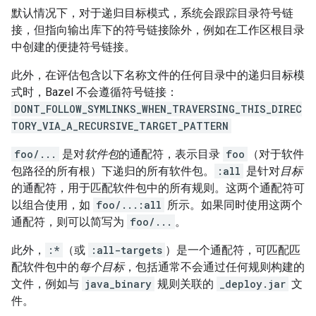
默认情况下，对于递归目标模式，系统会跟踪目录符号链
接，但指向输出库下的符号链接除外，例如在工作区根目录
中创建的便捷符号链接。
此外，在评估包含以下名称文件的任何目录中的递归目标模
式时，Bazel 不会遵循符号链接：
DONT_FOLLOW_SYMLINKS_WHEN_TRAVERSING_THIS_DIREC
TORY_VIA_A_RECURSIVE_TARGET_PATTERN
foo/...
是对
软件包
的通配符，表示目录
foo
（对于软件
包路径的所有根）下递归的所有软件包。
:all
是针对
目标
的通配符，用于匹配软件包中的所有规则。这两个通配符可
以组合使用，如
foo/...:all
所示。如果同时使用这两个
通配符，则可以简写为
foo/...
。
此外，
:*
（或
:all-targets
）是一个通配符，可匹配匹
配软件包中的
每个目标
，包括通常不会通过任何规则构建的
文件，例如与
java_binary
规则关联的
_deploy.jar
文
件。