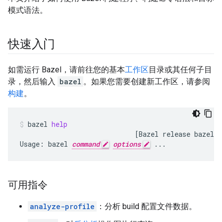
模式语法。
快速入门
如需运行 Bazel，请前往您的基本
工作区
目录或其任何子目
录，然后输入
bazel
。如果您需要创建新工作区，请参阅
构建
。
bazel
help
[
Bazel
release
bazel
v
Usage:
bazel
command
options
...
可用指令
analyze-profile
：分析 build 配置文件数据。