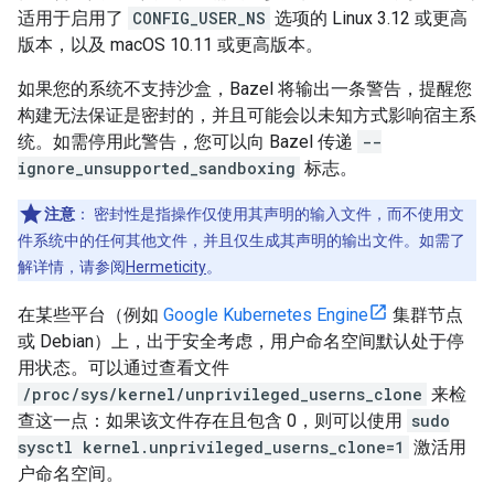
适用于启用了
CONFIG_USER_NS
选项的 Linux 3.12 或更高
版本，以及 macOS 10.11 或更高版本。
如果您的系统不支持沙盒，Bazel 将输出一条警告，提醒您
构建无法保证是密封的，并且可能会以未知方式影响宿主系
统。如需停用此警告，您可以向 Bazel 传递
--
ignore_unsupported_sandboxing
标志。
注意
：
密封性是指操作仅使用其声明的输入文件，而不使用文
件系统中的任何其他文件，并且仅生成其声明的输出文件。如需了
解详情，请参阅
Hermeticity
。
在某些平台（例如
Google Kubernetes Engine
集群节点
或 Debian）上，出于安全考虑，用户命名空间默认处于停
用状态。可以通过查看文件
/proc/sys/kernel/unprivileged_userns_clone
来检
查这一点：如果该文件存在且包含 0，则可以使用
sudo
sysctl kernel.unprivileged_userns_clone=1
激活用
户命名空间。