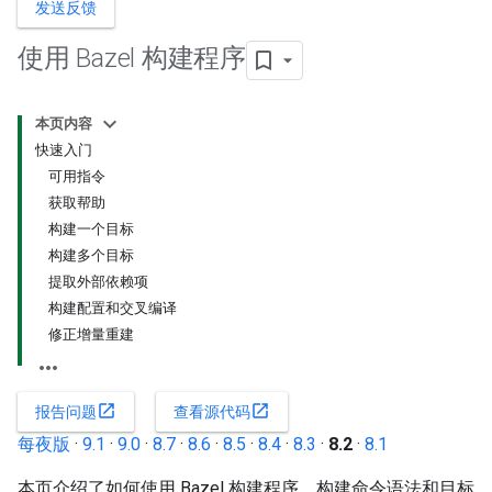
发送反馈
使用 Bazel 构建程序
本页内容
快速入门
可用指令
获取帮助
构建一个目标
构建多个目标
提取外部依赖项
构建配置和交叉编译
修正增量重建
open_in_new
open_in_new
报告问题
查看源代码
每夜版
·
9.1
·
9.0
·
8.7
·
8.6
·
8.5
·
8.4
·
8.3
·
8.2
·
8.1
本页介绍了如何使用 Bazel 构建程序、构建命令语法和目标