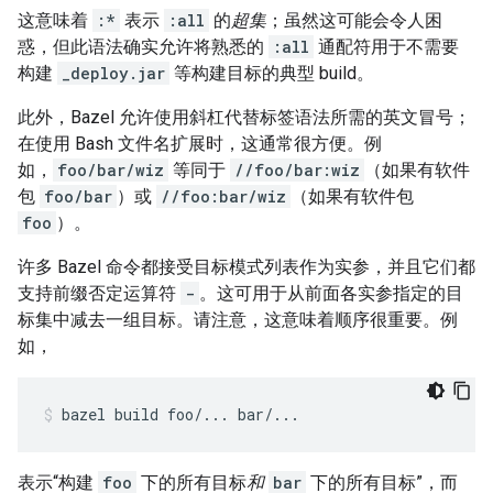
这意味着
:*
表示
:all
的
超集
；虽然这可能会令人困
惑，但此语法确实允许将熟悉的
:all
通配符用于不需要
构建
_deploy.jar
等构建目标的典型 build。
此外，Bazel 允许使用斜杠代替标签语法所需的英文冒号；
在使用 Bash 文件名扩展时，这通常很方便。例
如，
foo/bar/wiz
等同于
//foo/bar:wiz
（如果有软件
包
foo/bar
）或
//foo:bar/wiz
（如果有软件包
foo
）。
许多 Bazel 命令都接受目标模式列表作为实参，并且它们都
支持前缀否定运算符
-
。这可用于从前面各实参指定的目
标集中减去一组目标。请注意，这意味着顺序很重要。例
如，
bazel
build
foo/...
bar/...
表示“构建
foo
下的所有目标
和
bar
下的所有目标”，而