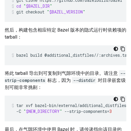
git
clone
https://github.com/bazelbuild/bazel
"
$
cd
"
$BAZEL_DIR
"
git
checkout
"
$BAZEL_VERSION
"
然后，构建包含相应特定 Bazel 版本的隐式运行时依赖项的
tarball：
bazel
build
@additional_distfiles//:archives.tar
将此 tarball 导出到可复制到气隙环境中的目录。请注意
--
strip-components
标志，因为
--distdir
对目录嵌套级
别可能非常挑剔：
tar
xvf
bazel-bin/external/additional_distfiles/a
-C
"
$NEW_DIRECTORY
"
--strip-components
=
3
最后，在气隙环境中使用 Bazel 时，请传递指向该目录的