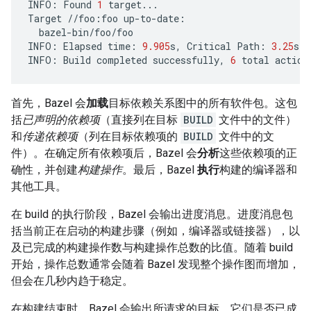
INFO
:
Found
1
target
...
Target
//
foo
:
foo
up
-
to
-
date
:
bazel
-
bin
/
foo
/
foo
INFO
:
Elapsed
time
:
9.905
s
,
Critical
Path
:
3.25
s
INFO
:
Build
completed
successfully
,
6
total
action
首先，Bazel 会
加载
目标依赖关系图中的所有软件包。这包
括
已声明的依赖项
（直接列在目标
BUILD
文件中的文件）
和
传递依赖项
（列在目标依赖项的
BUILD
文件中的文
件）。在确定所有依赖项后，Bazel 会
分析
这些依赖项的正
确性，并创建
构建操作
。最后，Bazel
执行
构建的编译器和
其他工具。
在 build 的执行阶段，Bazel 会输出进度消息。进度消息包
括当前正在启动的构建步骤（例如，编译器或链接器），以
及已完成的构建操作数与构建操作总数的比值。随着 build
开始，操作总数通常会随着 Bazel 发现整个操作图而增加，
但会在几秒内趋于稳定。
在构建结束时，Bazel 会输出所请求的目标、它们是否已成