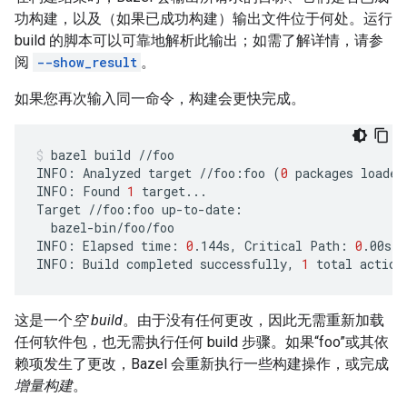
功构建，以及（如果已成功构建）输出文件位于何处。运行
build 的脚本可以可靠地解析此输出；如需了解详情，请参
阅
--show_result
。
如果您再次输入同一命令，构建会更快完成。
bazel
build
//foo

INFO:
Analyzed
target
//foo:foo
(
0
packages
loaded
INFO:
Found
1
target...

Target
//foo:foo
bazel-bin/foo/foo

INFO:
Elapsed
time:
0
.144s,
Critical
Path:
0
.00s

INFO:
Build
completed
successfully,
1
total
action
这是一个
空 build
。由于没有任何更改，因此无需重新加载
任何软件包，也无需执行任何 build 步骤。如果“foo”或其依
赖项发生了更改，Bazel 会重新执行一些构建操作，或完成
增量构建
。