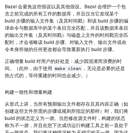
Bazel 会避免这些假设以及其他假设。Bazel 会维护一个包
含之前完成的所有工作的数据库，并且仅当它发现某个
build 步骤的输入文件集（及其时间戳）和该 build 步骤的编
译命令与数据库中的某个条目完全匹配，并且该数据库条目
的输出文件集（及其时间戳）与磁盘上文件的时间戳完全匹
配时，才会省略该 build 步骤。对输入文件、输出文件或命
令本身所做的任何更改都会导致重新执行 build 步骤。
正确增量 build 对用户的好处是：减少因混淆而浪费的时
间。（此外，由于使用
make clean
，无论是必要的还是
抢占式的，等待重建的时间也会减少。）
构建一致性和增量构建
从形式上讲，当所有预期输出文件都存在且其内容正确（如
创建这些文件所需的步骤或规则所指定的那样）时，我们将
build 的状态定义为
一致
。当您修改源文件时，构建的状态
称为
不一致
，并且在您下次成功运行构建工具之前一直处于
不一致状态。我们将这种情况称为
不稳定的不一致
，因为这