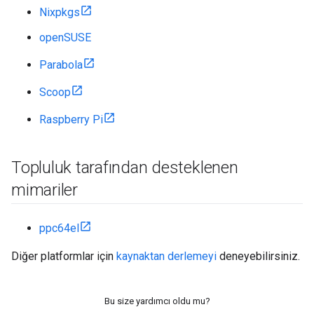
Nixpkgs
openSUSE
Parabola
Scoop
Raspberry Pi
Topluluk tarafından desteklenen
mimariler
ppc64el
Diğer platformlar için
kaynaktan derlemeyi
deneyebilirsiniz.
Bu size yardımcı oldu mu?