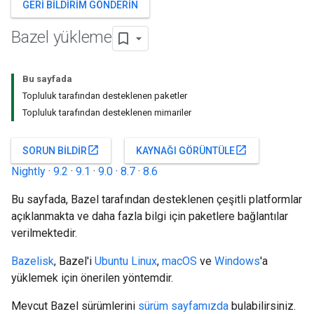
GERI BILDIRIM GÖNDERIN
Bazel yükleme
Bu sayfada
Topluluk tarafından desteklenen paketler
Topluluk tarafından desteklenen mimariler
open_in_new
open_in_new
SORUN BILDIR
KAYNAĞI GÖRÜNTÜLE
Nightly
·
9.2
·
9.1
·
9.0
·
8.7
·
8.6
Bu sayfada, Bazel tarafından desteklenen çeşitli platformlar
açıklanmakta ve daha fazla bilgi için paketlere bağlantılar
verilmektedir.
Bazelisk
, Bazel'i
Ubuntu Linux
,
macOS
ve
Windows
'a
yüklemek için önerilen yöntemdir.
Mevcut Bazel sürümlerini
sürüm sayfamızda
bulabilirsiniz.