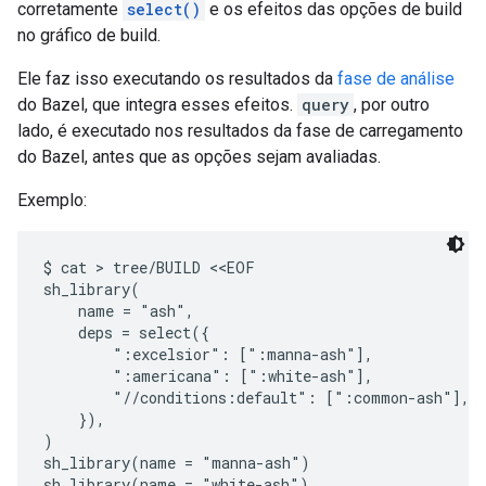
corretamente
select()
e os efeitos das opções de build
no gráfico de build.
Ele faz isso executando os resultados da
fase de análise
do Bazel, que integra esses efeitos.
query
, por outro
lado, é executado nos resultados da fase de carregamento
do Bazel, antes que as opções sejam avaliadas.
Exemplo:
$ cat > tree/BUILD <<EOF

sh_library(

    name = "ash",

    deps = select({

        ":excelsior": [":manna-ash"],

        ":americana": [":white-ash"],

        "//conditions:default": [":common-ash"],

    }),

)

sh_library(name = "manna-ash")

sh_library(name = "white-ash")
