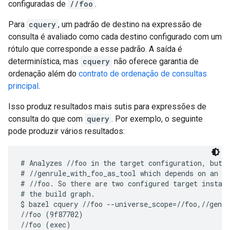
configuradas de
//foo
.
Para
cquery
, um padrão de destino na expressão de
consulta é avaliado como cada destino configurado com um
rótulo que corresponde a esse padrão. A saída é
determinística, mas
cquery
não oferece garantia de
ordenação além do
contrato de ordenação de consultas
principal
.
Isso produz resultados mais sutis para expressões de
consulta do que com
query
. Por exemplo, o seguinte
pode produzir vários resultados:
# Analyzes //foo in the target configuration, but a
# //genrule_with_foo_as_tool which depends on an ex
# //foo. So there are two configured target instanc
# the build graph.

$ bazel cquery //foo --universe_scope=//foo,//genru
//foo (9f87702)
