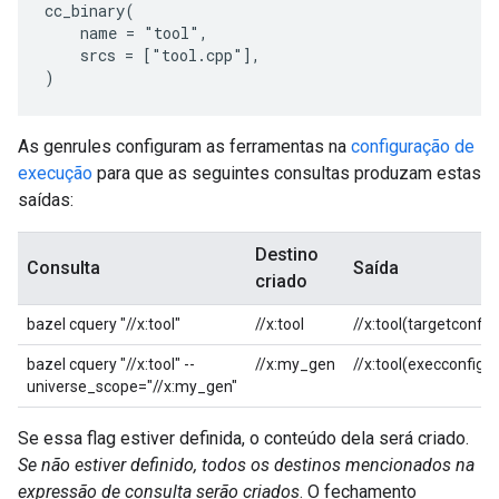
cc_binary(

    name = "tool",

    srcs = ["tool.cpp"],

As genrules configuram as ferramentas na
configuração de
execução
para que as seguintes consultas produzam estas
saídas:
Destino
Consulta
Saída
criado
bazel cquery "//x:tool"
//x:tool
//x:tool(targetconfig
bazel cquery "//x:tool" --
//x:my_gen
//x:tool(execconfig)
universe_scope="//x:my_gen"
Se essa flag estiver definida, o conteúdo dela será criado.
Se não estiver definido, todos os destinos mencionados na
expressão de consulta serão criados
. O fechamento