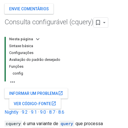
ENVIE COMENTÁRIOS
Consulta configurável (cquery)
Nesta página
Sintaxe básica
Configurações
Avaliação do padrão desejado
Funções
config
open_in_new
INFORMAR UM PROBLEMA
open_in_new
VER CÓDIGO-FONTE
Nightly
·
9.2
·
9.1
·
9.0
·
8.7
·
8.6
cquery
é uma variante de
query
que processa