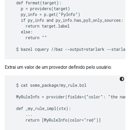
  def format(target):

    p = providers(target)

    py_info = p.get("PyInfo")

    if py_info and py_info.has_py3_only_sources:

      return target.label

    else:

      return ""

Extrai um valor de um provedor definido pelo usuário.
  $ cat some_package/my_rule.bzl

  MyRuleInfo = provider(fields={"color": "the name 
  def _my_rule_impl(ctx):

      ...

      return [MyRuleInfo(color="red")]
