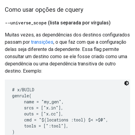
Como usar opções de cquery
--universe
_
scope
(lista separada por vírgulas)
Muitas vezes, as dependências dos destinos configurados
passam por
transições
, o que faz com que a configuração
delas seja diferente da dependente. Essa flag permite
consultar um destino como se ele fosse criado como uma
dependência ou uma dependência transitiva de outro
destino. Exemplo:
# x/BUILD

genrule(

     name = "my_gen",

     srcs = ["x.in"],

     outs = ["x.cc"],

     cmd = "$(locations :tool) $< >$@",

     tools = [":tool"],

)
