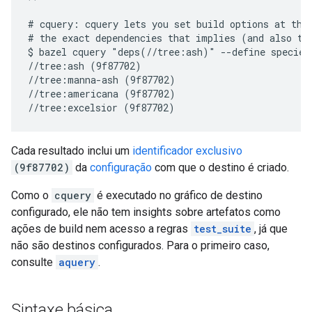
# cquery: cquery lets you set build options at the 
# the exact dependencies that implies (and also the
$ bazel cquery "deps(//tree:ash)" --define species=
//tree:ash (9f87702)

//tree:manna-ash (9f87702)

//tree:americana (9f87702)

Cada resultado inclui um
identificador exclusivo
(9f87702)
da
configuração
com que o destino é criado.
Como o
cquery
é executado no gráfico de destino
configurado, ele não tem insights sobre artefatos como
ações de build nem acesso a regras
test_suite
, já que
não são destinos configurados. Para o primeiro caso,
consulte
aquery
.
Sintaxe básica