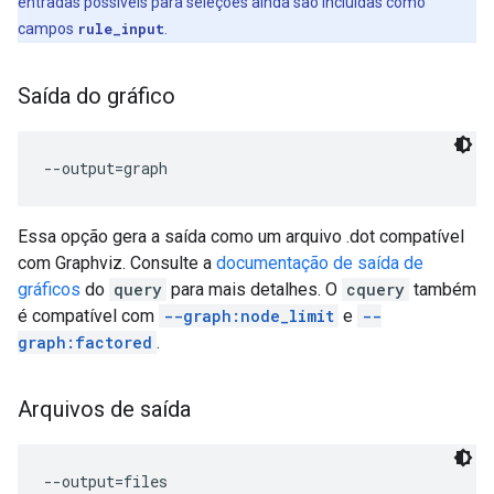
entradas possíveis para seleções ainda são incluídas como
campos
rule_input
.
Saída do gráfico
Essa opção gera a saída como um arquivo .dot compatível
com Graphviz. Consulte a
documentação de saída de
gráficos
do
query
para mais detalhes. O
cquery
também
é compatível com
--graph:node_limit
e
--
graph:factored
.
Arquivos de saída