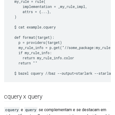
  my_rule = rule(

      implementation = _my_rule_impl,

      attrs = {...},

  )

  $ cat example.cquery

  def format(target):

    p = providers(target)

    my_rule_info = p.get("//some_package:my_rule.b
    if my_rule_info:

      return my_rule_info.color

    return ""

cquery x query
cquery
e
query
se complementam e se destacam em