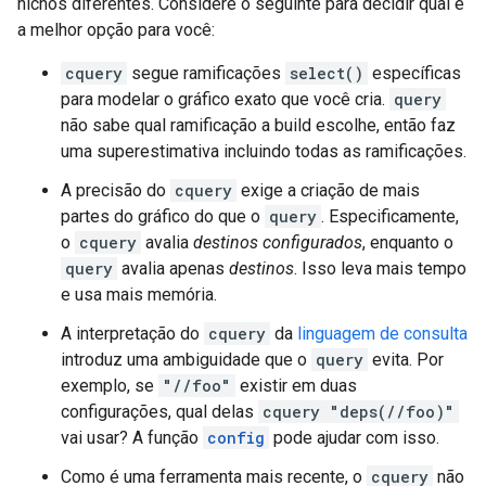
nichos diferentes. Considere o seguinte para decidir qual é
a melhor opção para você:
cquery
segue ramificações
select()
específicas
para modelar o gráfico exato que você cria.
query
não sabe qual ramificação a build escolhe, então faz
uma superestimativa incluindo todas as ramificações.
A precisão do
cquery
exige a criação de mais
partes do gráfico do que o
query
. Especificamente,
o
cquery
avalia
destinos configurados
, enquanto o
query
avalia apenas
destinos
. Isso leva mais tempo
e usa mais memória.
A interpretação do
cquery
da
linguagem de consulta
introduz uma ambiguidade que o
query
evita. Por
exemplo, se
"//foo"
existir em duas
configurações, qual delas
cquery "deps(//foo)"
vai usar? A função
config
pode ajudar com isso.
Como é uma ferramenta mais recente, o
cquery
não