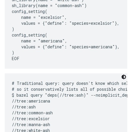
sh_library(name = "common-ash")

config_setting(

    name = "excelsior",

    values = {"define": "species=excelsior"},

)

config_setting(

    name = "americana",

    values = {"define": "species=americana"},

)

# Traditional query: query doesn't know which selec
# so it conservatively lists all of possible choice
$ bazel query "deps(//tree:ash)" --noimplicit_deps

//tree:americana

//tree:ash

//tree:common-ash

//tree:excelsior

//tree:manna-ash

//tree:white-ash
