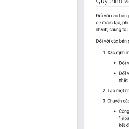
Quy trình v
Đối với các bản 
sẽ được tạo, ph
nhanh, chúng tôi
Đối với các bản 
Xác định m
Đối 
Đối 
nhất 
Tạo một nh
Chuyển các
Cộng
"
@b
kết 