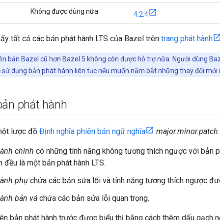
Không được dùng nữa
4.2.4
hấy tất cả các bản phát hành LTS của Bazel trên
trang phát hành
ên bản Bazel cũ hơn Bazel 5 không còn được hỗ trợ nữa. Người dùng Ba
 sử dụng bản phát hành liên tục nếu muốn nắm bắt những thay đổi mới 
bản phát hành
một lược đồ
Định nghĩa phiên bản ngữ nghĩa
major.minor.patch
.
hành chính
có những tính năng không tương thích ngược với bản p
h đều là một bản phát hành LTS.
hành phụ
chứa các bản sửa lỗi và tính năng tương thích ngược đư
hành bản vá
chứa các bản sửa lỗi quan trọng.
iên bản phát hành trước được biểu thị bằng cách thêm dấu gạch 