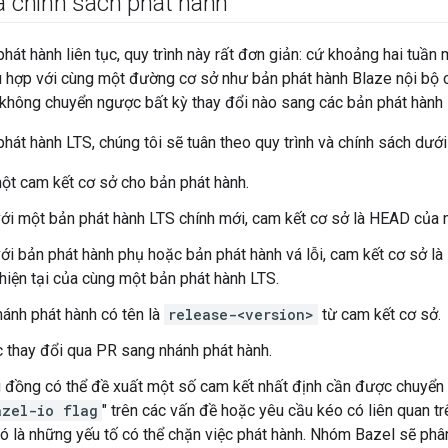
à chính sách phát hành
phát hành liên tục, quy trình này rất đơn giản: cứ khoảng hai tuần
ù hợp với cùng một đường cơ sở như bản phát hành Blaze nội bộ c
 không chuyển ngược bất kỳ thay đổi nào sang các bản phát hành l
phát hành LTS, chúng tôi sẽ tuân theo quy trình và chính sách dưới
ột cam kết cơ sở cho bản phát hành.
với một bản phát hành LTS chính mới, cam kết cơ sở là HEAD của n
với bản phát hành phụ hoặc bản phát hành vá lỗi, cam kết cơ sở 
hiện tại của cùng một bản phát hành LTS.
ánh phát hành có tên là
release-<version>
từ cam kết cơ sở.
 thay đổi qua PR sang nhánh phát hành.
 đồng có thể đề xuất một số cam kết nhất định cần được chuyển 
azel-io flag
" trên các vấn đề hoặc yêu cầu kéo có liên quan 
đó là những yếu tố có thể chặn việc phát hành. Nhóm Bazel sẽ phâ