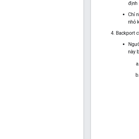
định
Chỉ 
nhỏ 
Backport c
Người
này b