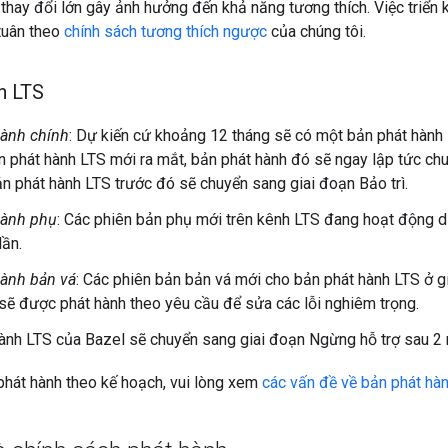
thay đổi lớn gây ảnh hưởng đến khả năng tương thích. Việc triển 
 tuân theo
chính sách tương thích ngược
của chúng tôi.
h LTS
hành chính
: Dự kiến cứ khoảng 12 tháng sẽ có một bản phát hành
n phát hành LTS mới ra mắt, bản phát hành đó sẽ ngay lập tức ch
n phát hành LTS trước đó sẽ chuyển sang giai đoạn Bảo trì.
hành phụ
: Các phiên bản phụ mới trên kênh LTS đang hoạt động d
lần.
hành bản vá
: Các phiên bản bản vá mới cho bản phát hành LTS ở 
n sẽ được phát hành theo yêu cầu để sửa các lỗi nghiêm trọng.
ành LTS của Bazel sẽ chuyển sang giai đoạn Ngừng hỗ trợ sau 2 n
phát hành theo kế hoạch, vui lòng xem
các vấn đề về bản phát hà