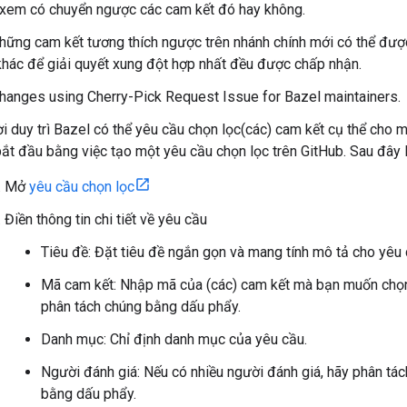
 xem có chuyển ngược các cam kết đó hay không.
những cam kết tương thích ngược trên nhánh chính mới có thể đượ
khác để giải quyết xung đột hợp nhất đều được chấp nhận.
hanges using Cherry-Pick Request Issue for Bazel maintainers.
 duy trì Bazel có thể yêu cầu chọn lọc(các) cam kết cụ thể cho m
ắt đầu bằng việc tạo một yêu cầu chọn lọc trên GitHub. Sau đây l
Mở
yêu cầu chọn lọc
Điền thông tin chi tiết về yêu cầu
Tiêu đề: Đặt tiêu đề ngắn gọn và mang tính mô tả cho yêu 
Mã cam kết: Nhập mã của (các) cam kết mà bạn muốn chọn 
phân tách chúng bằng dấu phẩy.
Danh mục: Chỉ định danh mục của yêu cầu.
Người đánh giá: Nếu có nhiều người đánh giá, hãy phân tá
bằng dấu phẩy.