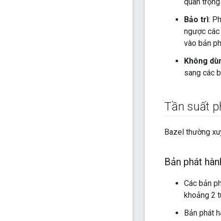
quan trọng
Bảo trì
: P
ngược các 
vào bản ph
Không dù
sang các b
Tần suất p
Bazel thường xuy
Bản phát hành
Các bản ph
khoảng 2 t
Bản phát h