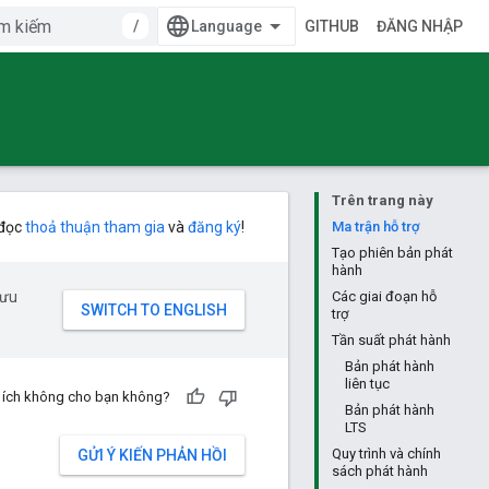
/
GITHUB
ĐĂNG NHẬP
Trên trang này
 đọc
thoả thuận tham gia
và
đăng ký
!
Ma trận hỗ trợ
Tạo phiên bản phát
hành
 ưu
Các giai đoạn hỗ
trợ
Tần suất phát hành
Bản phát hành
liên tục
u ích không cho bạn không?
Bản phát hành
LTS
Quy trình và chính
GỬI Ý KIẾN PHẢN HỒI
sách phát hành