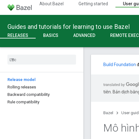
About Bazel
Getting started
User gu
Guides and tutorials for learning to use Bazel
RELEASES
BASICS
ADVANCED
REMOTE EXEC
Build Foundation
đ
Release model
Rolling releases
tiên. Bản dịch bằng
Backward compatibility
Rule compatibility
Bazel
User guid
Mô hình