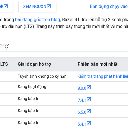
Bản dựng chạy và
open_in_new
open_in_new
ĐỀ
XEM NGUỒN
o trong
bài đăng gốc trên blog
, Bazel 4.0 trở lên hỗ trợ 2 kênh ph
 trợ dài hạn (LTS). Trang này trình bày thông tin mới nhất về mô h
trợ
 LTS
Giai đoạn hỗ trợ
Phiên bản mới nhất
Tuyển sinh không có kỳ hạn
Kiểm tra trang phát hành liê
Đang hoạt động
8.0.0
Đang bảo trì
7.4.1
Đang bảo trì
6.5.0
Đang bảo trì
5.4.1