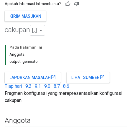
Apakah informasi ini membantu?
KIRIM MASUKAN
cakupan
Pada halaman ini
Anggota
output_generator
open_in_new
open_in_new
LAPORKAN MASALAH
LIHAT SUMBER
Tiap hari
·
9.2
·
9.1
·
9.0
·
8.7
·
8.6
Fragmen konfigurasi yang merepresentasikan konfigurasi
cakupan.
Anggota