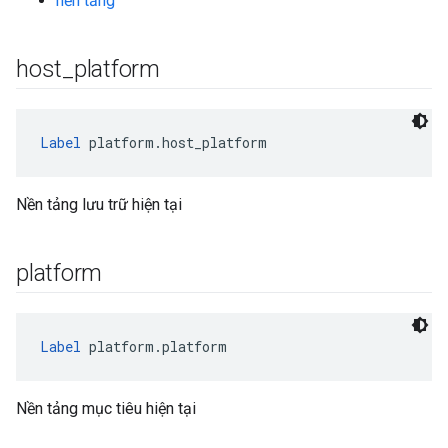
nền tảng
host
_
platform
Label
 platform.host_platform
Nền tảng lưu trữ hiện tại
platform
Label
 platform.platform
Nền tảng mục tiêu hiện tại