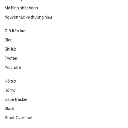
Mô hình phát hành
Nguyên tắc về thương hiệu
Giữ liên lạc
Blog
GitHub
Twitter
YouTube
Hỗ trợ
Hỗ trợ
Issue tracker
Slack
Stack Overflow