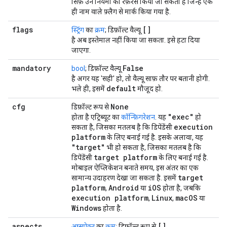
सिर्फ़ उन नियमों को रेफ़रंस किया जा सकता है जिन्हें एक
ही नाम वाले फ़्लैग से मार्क किया गया है.
flags
[]
स्ट्रिंग
का
क्रम
; डिफ़ॉल्ट वैल्यू
है अब इस्तेमाल नहीं किया जा सकता. इसे हटा दिया
जाएगा.
mandatory
False
bool
; डिफ़ॉल्ट वैल्यू
है अगर यह 'सही' हो, तो वैल्यू साफ़ तौर पर बतानी होगी.
default
भले ही, इसमें
मौजूद हो.
cfg
None
डिफ़ॉल्ट रूप से
"exec"
होता है एट्रिब्यूट का
कॉन्फ़िगरेशन
. यह
हो
execution
सकता है, जिसका मतलब है कि डिपेंडेंसी
platform
के लिए बनाई गई है. इसके अलावा, यह
"target"
भी हो सकता है, जिसका मतलब है कि
target platform
डिपेंडेंसी
के लिए बनाई गई है.
मोबाइल ऐप्लिकेशन बनाते समय, इस अंतर का एक
target
सामान्य उदाहरण देखा जा सकता है. इसमें
platform
Android
i
OS
,
या
होता है, जबकि
execution platform
Linux
mac
OS
,
,
या
Windows
होता है.
aspects
[]
आसपेक्ट
का
क्रम
; डिफ़ॉल्ट रूप से