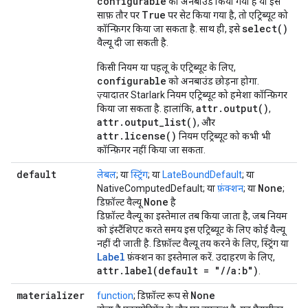
configurable
को अनबाउंड किया गया है या इसे
True
साफ़ तौर पर
पर सेट किया गया है, तो एट्रिब्यूट को
select()
कॉन्फ़िगर किया जा सकता है. साथ ही, इसे
वैल्यू दी जा सकती है.
किसी नियम या पहलू के एट्रिब्यूट के लिए,
configurable
को अनबाउंड छोड़ना होगा.
ज़्यादातर Starlark नियम एट्रिब्यूट को हमेशा कॉन्फ़िगर
attr.output()
किया जा सकता है. हालांकि,
,
attr.output_list()
, और
attr.license()
नियम एट्रिब्यूट को कभी भी
कॉन्फ़िगर नहीं किया जा सकता.
default
लेबल
; या
स्ट्रिंग
; या
LateBoundDefault
; या
None
NativeComputedDefault; या
फ़ंक्शन
; या
;
None
डिफ़ॉल्ट वैल्यू
है
डिफ़ॉल्ट वैल्यू का इस्तेमाल तब किया जाता है, जब नियम
को इंस्टैंशिएट करते समय इस एट्रिब्यूट के लिए कोई वैल्यू
नहीं दी जाती है. डिफ़ॉल्ट वैल्यू तय करने के लिए, स्ट्रिंग या
Label
फ़ंक्शन का इस्तेमाल करें. उदाहरण के लिए,
attr
.
label(
default = "
/
/
a:b")
.
materializer
None
function
; डिफ़ॉल्ट रूप से