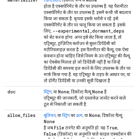
function
; डिफ़ॉल्ट रूप से
होता है
एक्सपेरिमेंट के तौर पर उपलब्ध है
. यह पैरामीटर
एक्सपेरिमेंट के तौर पर उपलब्ध है. इसमें कभी भी बदलाव
किया जा सकता है. कृपया इसके भरोसे न रहें. इसे
एक्सपेरिमेंट के तौर पर चालू किया जा सकता है. इसके
--experimental
_
dormant
_
deps
लिए,
को सेट करना होगा. अगर इसे सेट किया जाता है, तो
एट्रिब्यूट, ट्रांज़िटिव क्लोज़र से सुस्त डिपेंडेंसी को
मटीरियलाइज़ करता है. इस पैरामीटर की वैल्यू, एक ऐसा
फ़ंक्शन होना चाहिए जिसे नियम के उन एट्रिब्यूट की वैल्यू
का ऐक्सेस मिलता हो जो डिपेंडेंसी नहीं हैं या जिन्हें
डिपेंडेंसी की समस्या हल करने के लिए उपलब्ध के तौर पर
मार्क किया गया है. यह एट्रिब्यूट के टाइप के आधार पर, या
तो डॉर्मेंट डिपेंडेंसी या उनकी सूची दिखाता है
doc
None
None
स्ट्रिंग
; या
; डिफ़ॉल्ट वैल्यू
है
एट्रिब्यूट की जानकारी, जो दस्तावेज़ जनरेट करने वाले
टूल से निकाली जा सकती है.
allow
_
files
None
बूलियन
; या
स्ट्रिंग
का
क्रम
; या
; डिफ़ॉल्ट वैल्यू
None
File
True
है जब
टारगेट की अनुमति हो. यह
,
False
(डिफ़ॉल्ट) या अनुमति वाले फ़ाइल एक्सटेंशन की