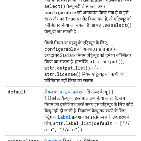
कॉन्फ़िगर नहीं किया जा सकता. इसका मतलब है कि यह
select()
वैल्यू नहीं ले सकता. अगर
configurable
को अनबाउंड किया गया है या इसे
True
साफ़ तौर पर
पर सेट किया गया है, तो एट्रिब्यूट को
select()
कॉन्फ़िगर किया जा सकता है. साथ ही, इसे
वैल्यू दी जा सकती है.
किसी नियम या पहलू के एट्रिब्यूट के लिए,
configurable
को अनबाउंड छोड़ना होगा.
ज़्यादातर Starlark नियम एट्रिब्यूट को हमेशा कॉन्फ़िगर
attr.output()
किया जा सकता है. हालांकि,
,
attr.output_list()
, और
attr.license()
नियम एट्रिब्यूट को कभी भी
कॉन्फ़िगर नहीं किया जा सकता.
default
[]
लेबल
का
क्रम
; या
फ़ंक्शन
; डिफ़ॉल्ट वैल्यू
है डिफ़ॉल्ट वैल्यू का इस्तेमाल तब किया जाता है, जब
नियम को इंस्टैंशिएट करते समय इस एट्रिब्यूट के लिए कोई
वैल्यू नहीं दी जाती है. डिफ़ॉल्ट वैल्यू तय करने के लिए,
Label
स्ट्रिंग या
फ़ंक्शन का इस्तेमाल करें. उदाहरण के
attr
.
label_list(
default = ["
/
/
लिए,
a:b"
,
"
/
/
a:c"])
.
materializer
None