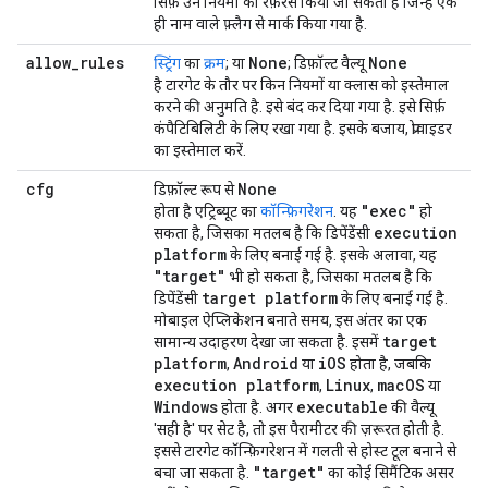
सिर्फ़ उन नियमों को रेफ़रंस किया जा सकता है जिन्हें एक
ही नाम वाले फ़्लैग से मार्क किया गया है.
allow
_
rules
None
None
स्ट्रिंग
का
क्रम
; या
; डिफ़ॉल्ट वैल्यू
है टारगेट के तौर पर किन नियमों या क्लास को इस्तेमाल
करने की अनुमति है. इसे बंद कर दिया गया है. इसे सिर्फ़
कंपैटिबिलिटी के लिए रखा गया है. इसके बजाय, प्रोवाइडर
का इस्तेमाल करें.
cfg
None
डिफ़ॉल्ट रूप से
"exec"
होता है एट्रिब्यूट का
कॉन्फ़िगरेशन
. यह
हो
execution
सकता है, जिसका मतलब है कि डिपेंडेंसी
platform
के लिए बनाई गई है. इसके अलावा, यह
"target"
भी हो सकता है, जिसका मतलब है कि
target platform
डिपेंडेंसी
के लिए बनाई गई है.
मोबाइल ऐप्लिकेशन बनाते समय, इस अंतर का एक
target
सामान्य उदाहरण देखा जा सकता है. इसमें
platform
Android
i
OS
,
या
होता है, जबकि
execution platform
Linux
mac
OS
,
,
या
Windows
executable
होता है. अगर
की वैल्यू
'सही है' पर सेट है, तो इस पैरामीटर की ज़रूरत होती है.
इससे टारगेट कॉन्फ़िगरेशन में गलती से होस्ट टूल बनाने से
"target"
बचा जा सकता है.
का कोई सिमैंटिक असर