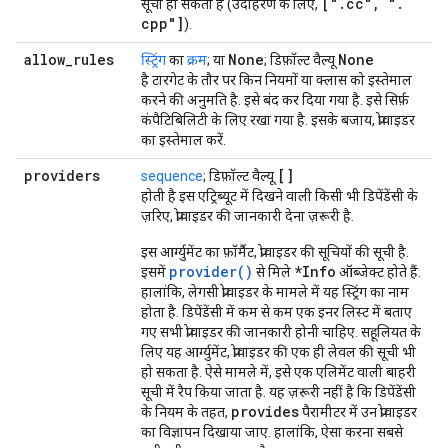
["
.
cc"
,
"
.
सूची हो सकती है (उदाहरण के लिए,
cpp"]
).
allow
_
rules
None
None
स्ट्रिंग
का
क्रम
; या
; डिफ़ॉल्ट वैल्यू
है टारगेट के तौर पर किन नियमों या क्लास को इस्तेमाल
करने की अनुमति है. इसे बंद कर दिया गया है. इसे सिर्फ़
कंपैटिबिलिटी के लिए रखा गया है. इसके बजाय, प्रोवाइडर
का इस्तेमाल करें.
providers
[]
sequence
; डिफ़ॉल्ट वैल्यू
होती है इस एट्रिब्यूट में दिखने वाली किसी भी डिपेंडेंसी के
ज़रिए, प्रोवाइडर की जानकारी देना ज़रूरी है.
इस आर्ग्युमेंट का फ़ॉर्मैट, प्रोवाइडर की सूचियों की सूची है.
provider()
*Info
इसमें
से मिले
ऑब्जेक्ट होते हैं.
हालांकि, लेगसी प्रोवाइडर के मामले में यह स्ट्रिंग का नाम
होता है. डिपेंडेंसी में कम से कम एक इनर लिस्ट में बताए
गए सभी प्रोवाइडर की जानकारी होनी चाहिए. सहूलियत के
लिए यह आर्ग्युमेंट, प्रोवाइडर की एक ही लेवल की सूची भी
हो सकता है. ऐसे मामले में, इसे एक एलिमेंट वाली बाहरी
सूची में रैप किया जाता है. यह ज़रूरी नहीं है कि डिपेंडेंसी
provides
के नियम के तहत,
पैरामीटर में उन प्रोवाइडर
का विज्ञापन दिखाया जाए. हालांकि, ऐसा करना सबसे