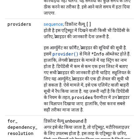
कार्रवाइयां नहीं चलेंगी. यह समस्या को कुछ समय के लिए
ठीक करने का तरीका है. इसे आने वाले समय में हटा दिया
जाएगा.
providers
[]
sequence
; डिफ़ॉल्ट वैल्यू
होती है इस एट्रिब्यूट में दिखने वाली किसी भी डिपेंडेंसी के
ज़रिए, प्रोवाइडर की जानकारी देना ज़रूरी है.
इस आर्ग्युमेंट का फ़ॉर्मैट, प्रोवाइडर की सूचियों की सूची है.
provider()
*Info
इसमें
से मिले
ऑब्जेक्ट होते हैं.
हालांकि, लेगसी प्रोवाइडर के मामले में यह स्ट्रिंग का नाम
होता है. डिपेंडेंसी में कम से कम एक इनर लिस्ट में बताए
गए सभी प्रोवाइडर की जानकारी होनी चाहिए. सहूलियत के
लिए यह आर्ग्युमेंट, प्रोवाइडर की एक ही लेवल की सूची भी
हो सकता है. ऐसे मामले में, इसे एक एलिमेंट वाली बाहरी
सूची में रैप किया जाता है. यह ज़रूरी नहीं है कि डिपेंडेंसी
provides
के नियम के तहत,
पैरामीटर में उन प्रोवाइडर
का विज्ञापन दिखाया जाए. हालांकि, ऐसा करना सबसे
सही तरीका माना जाता है.
for
_
unbound
डिफ़ॉल्ट वैल्यू
है
dependency
_
अगर इसे सेट किया जाता है, तो एट्रिब्यूट, मटीरियलाइज़र
resolution
के लिए उपलब्ध होता है. इस तरह के एट्रिब्यूट के ज़रिए,