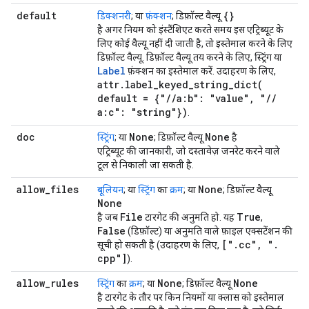
default
{}
डिक्शनरी
; या
फ़ंक्शन
; डिफ़ॉल्ट वैल्यू
है अगर नियम को इंस्टैंशिएट करते समय इस एट्रिब्यूट के
लिए कोई वैल्यू नहीं दी जाती है, तो इस्तेमाल करने के लिए
डिफ़ॉल्ट वैल्यू. डिफ़ॉल्ट वैल्यू तय करने के लिए, स्ट्रिंग या
Label
फ़ंक्शन का इस्तेमाल करें. उदाहरण के लिए,
attr
.
label_keyed_string_dict(
default = {"
/
/
a:b": "value"
,
"
/
/
a:c": "string"})
.
doc
None
None
स्ट्रिंग
; या
; डिफ़ॉल्ट वैल्यू
है
एट्रिब्यूट की जानकारी, जो दस्तावेज़ जनरेट करने वाले
टूल से निकाली जा सकती है.
allow
_
files
None
बूलियन
; या
स्ट्रिंग
का
क्रम
; या
; डिफ़ॉल्ट वैल्यू
None
File
True
है जब
टारगेट की अनुमति हो. यह
,
False
(डिफ़ॉल्ट) या अनुमति वाले फ़ाइल एक्सटेंशन की
["
.
cc"
,
"
.
सूची हो सकती है (उदाहरण के लिए,
cpp"]
).
allow
_
rules
None
None
स्ट्रिंग
का
क्रम
; या
; डिफ़ॉल्ट वैल्यू
है टारगेट के तौर पर किन नियमों या क्लास को इस्तेमाल