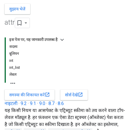
सुझाव भेजें
attr
इस पेज पर, यह जानकारी उपलब्ध है
सदस्य
बूलियन
int
int_list
लेबल
open_in_new
open_in_new
समस्या की शिकायत करें
सोर्स देखें
नाइटली
·
9.2
·
9.1
·
9.0
·
8.7
·
8.6
यह किसी नियम या आसपेक्ट के एट्रिब्यूट स्कीमा को तय करने वाला टॉप-
लेवल मॉड्यूल है. हर फ़ंक्शन एक ऐसा डेटा स्ट्रक्चर (ऑब्जेक्ट) पेश करता
है जो किसी एट्रिब्यूट का स्कीमा दिखाता है. इन ऑब्जेक्ट का इस्तेमाल,