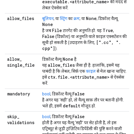
executable
.
<attribute
_
name>
की मदद से
लेबल ऐक्सेस करें.
allow
_
files
None
बूलियन
; या
स्ट्रिंग
का
क्रम
; या
; डिफ़ॉल्ट वैल्यू
None
File
True
है जब
टारगेट की अनुमति हो. यह
,
False
(डिफ़ॉल्ट) या अनुमति वाले फ़ाइल एक्सटेंशन की
["
.
cc"
,
"
.
सूची हो सकती है (उदाहरण के लिए,
cpp"]
).
allow
_
None
डिफ़ॉल्ट वैल्यू
है
single
_
file
allow
_
files
यह
जैसा ही है. हालांकि, इसमें यह
पाबंदी है कि लेबल, सिर्फ़ एक
फ़ाइल
से मेल खाना चाहिए.
ctx
.
file
.
<attribute
_
name>
इसे
से ऐक्सेस
करें.
mandatory
False
bool
; डिफ़ॉल्ट वैल्यू
है अगर यह 'सही' हो, तो वैल्यू साफ़ तौर पर बतानी होगी.
default
भले ही, इसमें
मौजूद हो.
skip
_
False
bool
; डिफ़ॉल्ट वैल्यू
validations
होती है अगर यह वैल्यू 'सही' पर सेट होती है, तो इस
एट्रिब्यूट से जुड़ी ट्रांज़िटिव डिपेंडेंसी की पुष्टि करने वाली