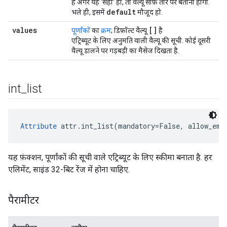
है अगर यह 'सही' हो, तो वैल्यू साफ़ तौर पर बतानी होगी.
default
भले ही, इसमें
मौजूद हो.
values
[]
पूर्णांकों
का
क्रम
; डिफ़ॉल्ट वैल्यू
है
एट्रिब्यूट के लिए अनुमति वाली वैल्यू की सूची. कोई दूसरी
वैल्यू डालने पर गड़बड़ी का मैसेज दिखता है.
int
_
list
Attribute
 attr.int_list(mandatory=False, allow_emp
यह फ़ंक्शन, पूर्णांकों की सूची वाले एट्रिब्यूट के लिए स्कीमा बनाता है. हर
एलिमेंट, साइंड 32-बिट रेंज में होना चाहिए.
पैरामीटर