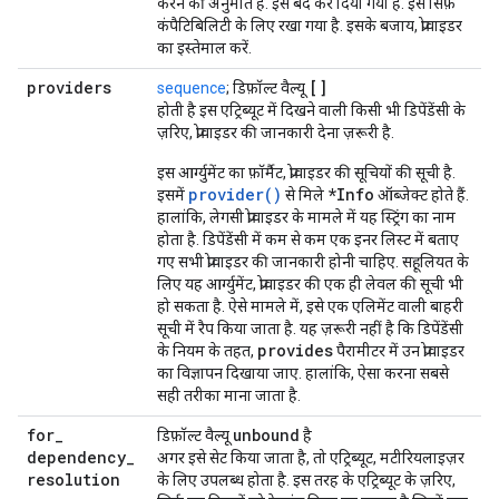
करने की अनुमति है. इसे बंद कर दिया गया है. इसे सिर्फ़
कंपैटिबिलिटी के लिए रखा गया है. इसके बजाय, प्रोवाइडर
का इस्तेमाल करें.
providers
[]
sequence
; डिफ़ॉल्ट वैल्यू
होती है इस एट्रिब्यूट में दिखने वाली किसी भी डिपेंडेंसी के
ज़रिए, प्रोवाइडर की जानकारी देना ज़रूरी है.
इस आर्ग्युमेंट का फ़ॉर्मैट, प्रोवाइडर की सूचियों की सूची है.
provider()
*Info
इसमें
से मिले
ऑब्जेक्ट होते हैं.
हालांकि, लेगसी प्रोवाइडर के मामले में यह स्ट्रिंग का नाम
होता है. डिपेंडेंसी में कम से कम एक इनर लिस्ट में बताए
गए सभी प्रोवाइडर की जानकारी होनी चाहिए. सहूलियत के
लिए यह आर्ग्युमेंट, प्रोवाइडर की एक ही लेवल की सूची भी
हो सकता है. ऐसे मामले में, इसे एक एलिमेंट वाली बाहरी
सूची में रैप किया जाता है. यह ज़रूरी नहीं है कि डिपेंडेंसी
provides
के नियम के तहत,
पैरामीटर में उन प्रोवाइडर
का विज्ञापन दिखाया जाए. हालांकि, ऐसा करना सबसे
सही तरीका माना जाता है.
for
_
unbound
डिफ़ॉल्ट वैल्यू
है
dependency
_
अगर इसे सेट किया जाता है, तो एट्रिब्यूट, मटीरियलाइज़र
resolution
के लिए उपलब्ध होता है. इस तरह के एट्रिब्यूट के ज़रिए,